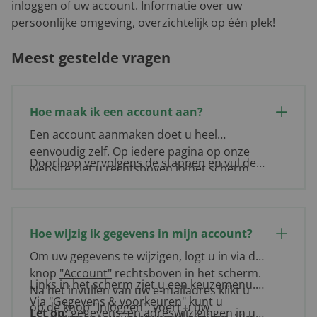
inloggen of uw account. Informatie over uw
persoonlijke omgeving, overzichtelijk op één plek!
Meest gestelde vragen
Hoe maak ik een account aan?
Een account aanmaken doet u heel
eenvoudig zelf. Op iedere pagina op onze
Doorloop vervolgens de stappen en vul de
website ziet u rechtsboven in het scherm
gevraagde gegevens in. Klik op "Account
de knop
"Account"
. Als u hierop klikt, wordt
aanmaken". Uw account is direct klaar voor
u naar de inlogpagina geleid. Klik
gebruik!
vervolgens aan de rechterzijde van het
Hoe wijzig ik gegevens in mijn account?
scherm op de gouden knop met
"Maak een
account aan"
. Kies of u een zakelijk of
Om uw gegevens te wijzigen, logt u in via de
particulier account aan wilt maken.
knop
"Account"
rechtsboven in het scherm.
Links in het scherm ziet u een keuzemenu.
Na het invullen van uw e-mailadres klikt u
Via "Gegevens & voorkeuren" kunt u
op de knop "Inloggen", voert u uw
Let op:
gegevens- en adreswijzigingen in uw