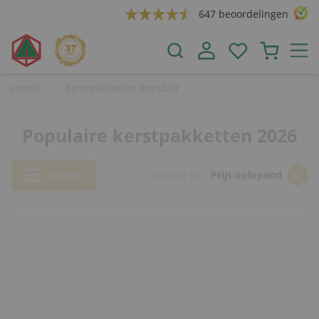
647 beoordelingen
Home
Kerstpakketten Populair
Populaire kerstpakketten 2026
filteren
Sorteer op:
Prijs oplopend