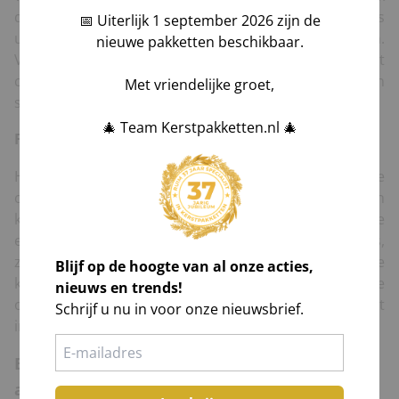
dé sportsensatie die in Nederland in korte tijd is
📅 Uiterlijk 1 september 2026 zijn de
uitgegroeid tot één van de meest beoefende sporten.
nieuwe pakketten beschikbaar.
Verras uw relaties met dit populaire kerstpakket
Bezig met ophalen..
compleet uitgerust met padel rackets, een draagtas en
Met vriendelijke groet,
sportieve snacks.
🎄 Team Kerstpakketten.nl 🎄
Feestbox
Het
Feestbox
kerstpakket is de perfecte keuze voor wie
op zoek is naar een royaal kerstpakket vol variatie en
kwaliteit. Deze feestelijke doos is een all-time favorite
en biedt een breed scala aan lekkernijen en drankjes,
zorgvuldig geselecteerd voor een onvergetelijke
Blijf op de hoogte van al onze acties,
kerstervaring. Van heerlijke snacks tot gezonde
nieuws en trends!
ontbijtproducten en verfrissende dranken, u vindt het
Schrijf u nu in voor onze nieuwsbrief.
in dit populaire kerstpakket.
Bestel eenvoudig online of vraag een offerte
aan