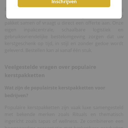
Inschrijven
Een goed kerstpakket begint bij gemak. Bij
Kerstpakketten.nl stelt u eenvoudig online uw ideale
pakket samen of vraagt u direct een offerte aan. Onze
eigen inpakcentrale, schaalbare logistiek en
gebruiksvriendelijke bestelomgeving zorgen dat uw
kerstgeschenk op tijd, in stijl en zonder gedoe wordt
geleverd. Bestellen kan al vanaf één stuk.
Veelgestelde vragen over populaire
kerstpakketten
Wat zijn de populairste kerstpakketten voor
bedrijven?
Populaire kerstpakketten zijn vaak luxe samengesteld
met bekende merken zoals Rituals en thematisch
ingericht zoals tapas of wellness. Ze combineren een
hoogwaardige presentatie met herkenbare producten