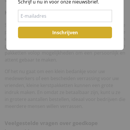
voor alles, van het inpakken tot de levering.
Schrijf u nu in voor onze nieuwsbrief.
Kleine kerstpakketten
Soms is minder meer.
Kleine kerstpakketten
bieden de
perfecte oplossing voor bedrijven of particulieren die
Inschrijven
een betaalbaar maar toch feestelijk cadeau willen
geven. Ondanks hun kleinere formaat, bieden deze
pakketten volop mogelijkheden om een persoonlijk en
attent gebaar te maken.
Of het nu gaat om een klein bedankje voor uw
medewerkers of een bescheiden verrassing voor uw
vrienden, kleine kerstpakketten kunnen een grote
indruk maken. En omdat ze betaalbaar zijn, kunt u ze
in grotere aantallen bestellen, ideaal voor bedrijven die
meerdere mensen willen verrassen.
Veelgestelde vragen over goedkope