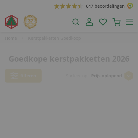
647 beoordelingen
Home
Kerstpakketten Goedkoop
Goedkope kerstpakketten 2026
filteren
Sorteer op:
Prijs oplopend