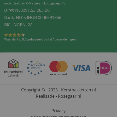
onderdeel van X-Masters Inkoopgroep B.V.
BTW: NL0091.53.263.B01
Bank: NL05 INGB 0006591856
BIC: INGBNL2A
Waardering 8.6 gebaseerd op 647 beoordelingen
Copyright © - 2026 - Kerstpakketten.nl
Realisatie - Rosegaar.nl
Privacy
Voorwaarden consumenten