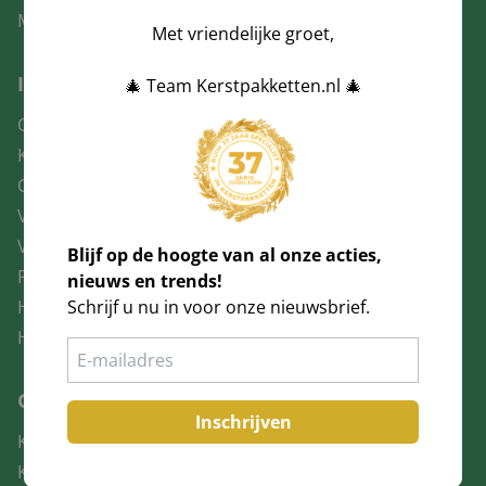
Mail:
info@kerstpakketten.nl
Met vriendelijke groet,
Informatie
🎄 Team Kerstpakketten.nl 🎄
Over ons
Klantenservice
Contact
Voorwaarden consumenten
Voorwaarden bedrijven
Blijf op de hoogte van al onze acties,
Privacy statement
nieuws en trends!
Schrijf u nu in voor onze nieuwsbrief.
Herroepingsrecht
Huisregels
Gegevens
Inschrijven
KVK: 16055670
Kerstpakketten.nl