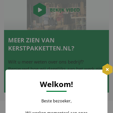
BEKIJK VIDEO
MEER ZIEN VAN
KERSTPAKKETTEN.NL?
Wilt u meer weten over ons bedrijf?
Benieuwd hoe wij dagelijks aan het werk zijn
voor de mooiste tijd van het jaar? Bekijk de
Welkom!
video en neem een kijkje bij ons op kantoor!
Beste bezoeker,
Wij werken momenteel aan onze