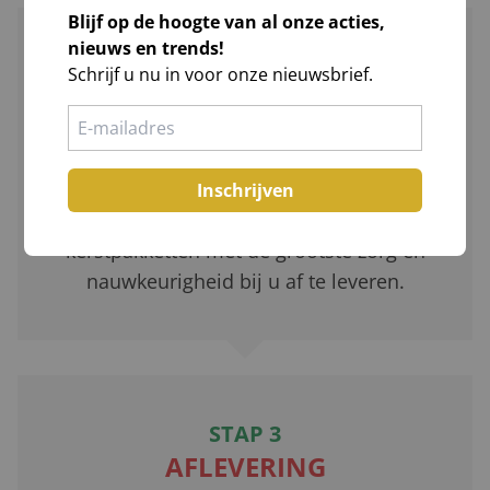
Blijf op de hoogte van al onze acties,
nieuws en trends!
STAP 2
Schrijf u nu in voor onze nieuwsbrief.
SORTEREN
Nadat we uw bestelling hebben
ontvangen, wordt deze zorgvuldig
Inschrijven
verzameld. Wij streven ernaar om uw
kerstpakketten met de grootste zorg en
nauwkeurigheid bij u af te leveren.
STAP 3
AFLEVERING