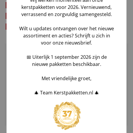
HET PROCES: VAN
kerstpakketten voor 2026. Vernieuwend,
BESTELLING TOT AAN DE
verrassend en zorgvuldig samengesteld.
DEUR
Wilt u updates ontvangen over het nieuwe
assortiment en acties? Schrijft u zich in
voor onze nieuwsbrief.
📅 Uiterlijk 1 september 2026 zijn de
STAP 1
nieuwe pakketten beschikbaar.
BESTELLEN
Met vriendelijke groet,
Bestel uw kerstpakketten eenvoudig en
🎄 Team Kerstpakketten.nl 🎄
snel in de webshop. Met het grootste
assortiment van Nederland hebben wij
een geschikt kerstpakket voor iedereen.