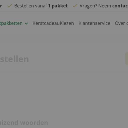
r
Bestellen vanaf
1 pakket
Vragen? Neem
conta
tpakketten
KerstcadeauKiezen
Klantenservice
Over 
stellen
duizend woorden