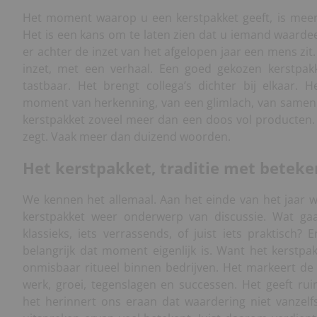
Het moment waarop u een kerstpakket geeft, is meer
Het is een kans om te laten zien dat u iemand waardee
er achter de inzet van het afgelopen jaar een mens zit
inzet, met een verhaal. Een goed gekozen kerstpak
tastbaar. Het brengt collega’s dichter bij elkaar.
moment van herkenning, van een glimlach, van samen.
kerstpakket zoveel meer dan een doos vol producten. 
zegt. Vaak meer dan duizend woorden.
Het kerstpakket, traditie met beteke
We kennen het allemaal. Aan het einde van het jaar w
kerstpakket weer onderwerp van discussie. Wat gaa
klassieks, iets verrassends, of juist iets praktisch? 
belangrijk dat moment eigenlijk is. Want het kerstpak
onmisbaar ritueel binnen bedrijven. Het markeert de a
werk, groei, tegenslagen en successen. Het geeft ru
het herinnert ons eraan dat waardering niet vanzelf