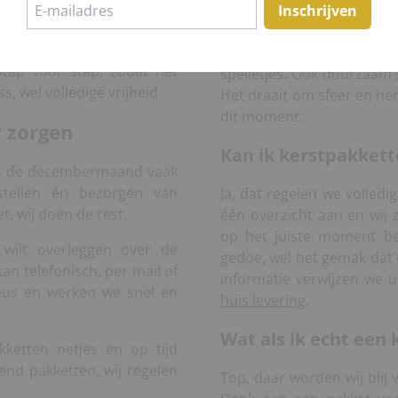
Beleving is dit jaar he
Inschrijven
oproepen: een avondje 
ale orderwaarde van 2.500
wandeling met bijpassen
stap voor stap, zodat het
spelletjes. Ook duurzaam 
s, wel volledige vrijheid.
Het draait om sfeer en her
dit moment.
r zorgen
Kan ik kerstpakket
is de decembermaand vaak
stellen én bezorgen van
Ja, dat regelen we volledi
t, wij doen de rest.
één overzicht aan en wij 
op het juiste moment be
wilt overleggen over de
gedoe, wel het gemak dat u
an telefonisch, per mail of
informatie verwijzen we 
eus en werken we snel en
huis levering
.
Wat als ik echt een 
kketten netjes en op tijd
nd pakketten, wij regelen
Top, daar worden wij blij 