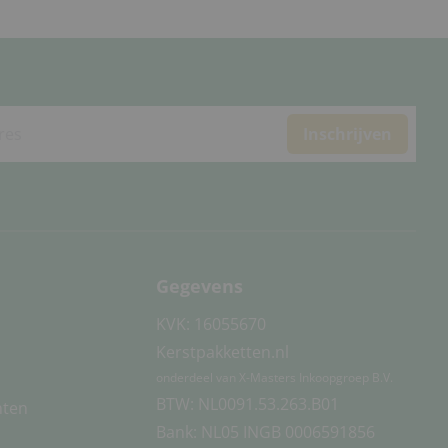
Inschrijven
Gegevens
KVK: 16055670
Kerstpakketten.nl
onderdeel van X-Masters Inkoopgroep B.V.
BTW: NL0091.53.263.B01
nten
Bank: NL05 INGB 0006591856