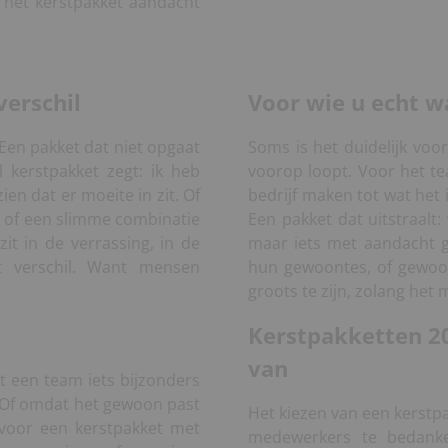
t het kerstpakket aandacht
verschil
Voor wie u echt w
Een pakket dat niet opgaat
Soms is het duidelijk voor 
 kerstpakket zegt: ik heb
voorop loopt. Voor het t
zien dat er moeite in zit. Of
bedrijf maken tot wat het i
a of een slimme combinatie
Een pakket dat uitstraalt
zit in de verrassing, in de
maar iets met aandacht g
t verschil. Want mensen
hun gewoontes, of gewoon 
groots te zijn, zolang het 
Kerstpakketten 20
van
 een team iets bijzonders
l. Of omdat het gewoon past
Het kiezen van een kerstp
u voor een kerstpakket met
medewerkers te bedanken