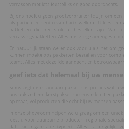
verrassen met iets feestelijks en goed doordachts.
Bij ons hoeft u geen grootverbruiker te zijn om een ke
als particulier bent u van harte welkom. U kiest eenv
pakketten die per stuk te bestellen zijn. Van lux
verrassingspakketten. Alles met zorg samengesteld en f
En natuurlijk staan we er ook voor u als het om grote
kunnen moeiteloos pakketten bestellen voor complete 
teams. Alles met dezelfde aandacht en betrouwbaarhei
geef iets dat helemaal bij uw mensen
Soms zegt een standaardpakket niet precies wat u wilt
ons ook zelf een kerstpakket samenstellen. Een pakket 
op maat, vol producten die echt bij uw mensen passen.
In onze showroom helpen we u graag om een uniek pak
kiest u voor duurzame producten, regionale specialit
dat uw organisatie typeert. Alles is mogelijk, zo