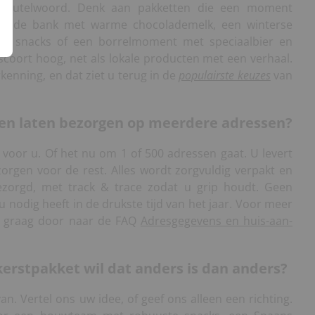
t sleutelwoord. Denk aan pakketten die een moment
op de bank met warme chocolademelk, een winterse
de snacks of een borrelmoment met speciaalbier en
scoort hoog, net als lokale producten met een verhaal.
kenning, en dat ziet u terug in de
populairste keuzes
van
ten laten bezorgen op meerdere adressen?
g voor u. Of het nu om 1 of 500 adressen gaat. U levert
zorgen voor de rest. Alles wordt zorgvuldig verpakt en
zorgd, met track & trace zodat u grip houdt. Geen
 nodig heeft in de drukste tijd van het jaar. Voor meer
u graag door naar de FAQ
Adresgegevens en huis-aan-
kerstpakket wil dat anders is dan anders?
van. Vertel ons uw idee, of geef ons alleen een richting.