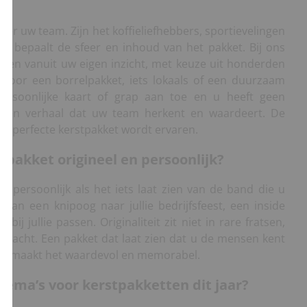
over uw team. Zijn het koffieliefhebbers, sportievelingen
 Dat bepaalt de sfeer en inhoud van het pakket. Bij ons
amen vanuit uw eigen inzicht, met keuze uit honderden
 voor een borrelpakket, iets lokaals of een duurzaam
rsoonlijke kaart of grap aan toe en u heeft geen
een verhaal dat uw team herkent en waardeert. De
 het perfecte kerstpakket wordt ervaren.
pakket origineel en persoonlijk?
ht persoonlijk als het iets laat zien van de band die u
an een knipoog naar jullie bedrijfsfeest, een inside
 bij jullie passen. Originaliteit zit niet in rare fratsen,
dacht. Een pakket dat laat zien dat u de mensen kent
 dat maakt het waardevol en memorabel.
thema’s voor kerstpakketten dit jaar?