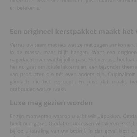
uitspreken ervan veel betekent. Juist daarom verdien
en betekenis.
Een origineel kerstpakket maakt het 
Verras uw team met iets wat ze niet zagen aankomen. 
in de massa, maar blijft hangen. Want een origineel
nagedacht over wat bij jullie past. Het verrast, het laat 
het nu gaat om lokale lekkernijen, een bijzonder them
van producten die nét even anders zijn. Originaliteit 
glimlach die het oproept. En juist dat maakt he
onthouden wat ze raakt.
Luxe mag gezien worden
Er zijn momenten waarop u echt wilt uitpakken. Omdat
heeft neergezet. Omdat u successen wilt vieren in stij
bij de uitstraling van uw bedrijf. In dat geval kiest 