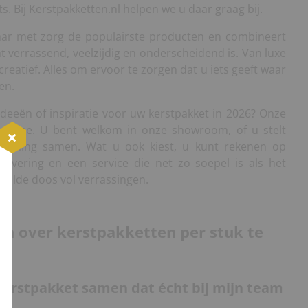
s. Bij Kerstpakketten.nl helpen we u daar graag bij.
jaar met zorg de populairste producten en combineert
t verrassend, veelzijdig en onderscheidend is. Van luxe
t creatief. Alles om ervoor te zorgen dat u iets geeft waar
en.
deeën of inspiratie voor uw kerstpakket in 2026? Onze
 u mee. U bent welkom in onze showroom, of u stelt
stelling samen. Wat u ook kiest, u kunt rekenen op
e levering en een service die net zo soepel is als het
vulde doos vol verrassingen.
en over kerstpakketten per stuk te
n kerstpakket samen dat écht bij mijn team