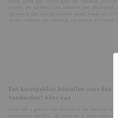
allure. Denk aan champagne van kwaliteit, stijlvoll
merken die spreken. Luxe betekent niet afstandelijk. H
het waard. Een luxe kerstpakket straalt klasse uit, zond
als een traktatie, een beloning, een gebaar dat indruk 
Een kerstpakket bestellen voor één pe
honderden? Alles kan
Soms wilt u gewoon één iemand in het zonnetje zetten
beetje extra verdient. Een klant die al jaren trouw is. O