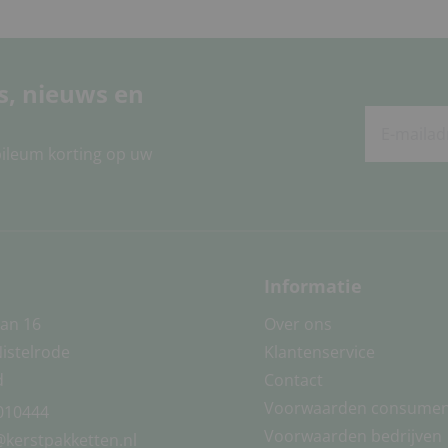
es, nieuws en
bileum korting op uw
Informatie
an 16
Over ons
Nistelrode
Klantenservice
d
Contact
Voorwaarden consume
010444
Voorwaarden bedrijven
@kerstpakketten.nl