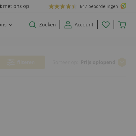
ct
met ons op
647 beoordelingen
ons
Zoeken
Account
filteren
Sorteer op:
Prijs oplopend