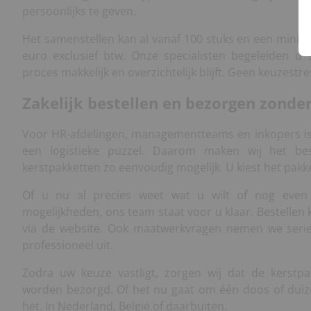
persoonlijks te geven.
Het samenstellen kan al vanaf 100 stuks en een minim
euro exclusief btw. Onze specialisten begeleiden u 
proces makkelijk en overzichtelijk blijft. Geen keuzestres
Zakelijk bestellen en bezorgen zonde
Voor HR-afdelingen, managementteams en inkopers 
een logistieke puzzel. Daarom maken wij het be
kerstpakketten zo eenvoudig mogelijk. U kiest het pakke
Of u nu al precies weet wat u wilt of nog even 
mogelijkheden, ons team staat voor u klaar. Bestellen k
via de website. Ook maatwerkvragen nemen we seri
professioneel uit.
Zodra uw keuze vastligt, zorgen wij dat de kerstpa
worden bezorgd. Of het nu gaat om één doos of duize
het. In Nederland, België of daarbuiten.