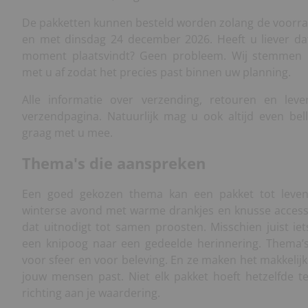
De pakketten kunnen besteld worden zolang de voorraa
en met dinsdag 24 december 2026. Heeft u liever dat
moment plaatsvindt? Geen probleem. Wij stemmen
met u af zodat het precies past binnen uw planning.
Alle informatie over verzending, retouren en lev
verzendpagina. Natuurlijk mag u ook altijd even be
graag met u mee.
Thema's die aanspreken
Een goed gekozen thema kan een pakket tot leve
winterse avond met warme drankjes en knusse accesso
dat uitnodigt tot samen proosten. Misschien juist iets
een knipoog naar een gedeelde herinnering. Thema’
voor sfeer en voor beleving. En ze maken het makkelijke
jouw mensen past. Niet elk pakket hoeft hetzelfde te
richting aan je waardering.