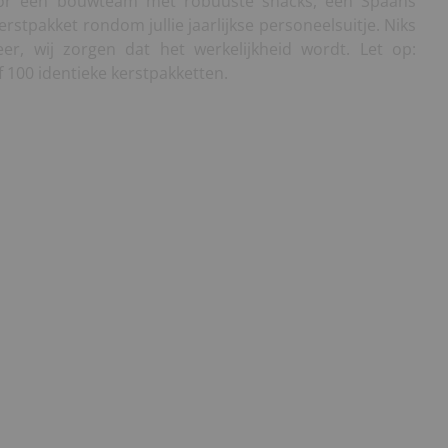
or een bouwteam met robuuste snacks, een Spaans
erstpakket rondom jullie jaarlijkse personeelsuitje. Niks
eer, wij zorgen dat het werkelijkheid wordt. Let op:
 100 identieke kerstpakketten.