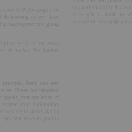
Denk aan een pakket vo
tapas-thema of zelfs een k
d strekt. Wij bezorgen tot
is te gek. U denkt in sf
 de levering op een later
maatwerk is mogelijk vanaf
 het bezorgmoment graag
eropties vindt u op onze
llen of mailen. We denken
n brengen. Denk aan een
ires. Of een borrelpakket
 speels, met spelletjes of
s zorgen voor herkenning,
r om iets te kiezen dat bij
 zijn. Met thema’s geef je