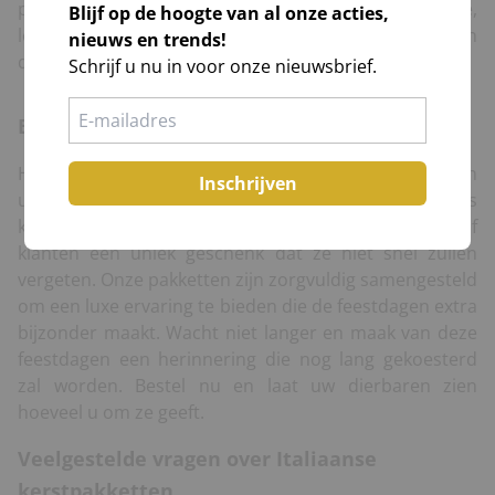
producten in de pakketten vaak afkomstig uit kleine,
Blijf op de hoogte van al onze acties,
lokale producenten, wat een extra waardevolle en
nieuws en trends!
duurzame ervaring biedt.
Schrijf u nu in voor onze nieuwsbrief.
Bestel uw Italiaans kerstpakket vandaag nog
Het perfecte kerstpakket is slechts een paar klikken van
Inschrijven
u verwijderd. Bestel vandaag nog uw Italiaans
kerstpakket en geef uw geliefden, medewerkers of
klanten een uniek geschenk dat ze niet snel zullen
vergeten. Onze pakketten zijn zorgvuldig samengesteld
om een luxe ervaring te bieden die de feestdagen extra
bijzonder maakt. Wacht niet langer en maak van deze
feestdagen een herinnering die nog lang gekoesterd
zal worden. Bestel nu en laat uw dierbaren zien
hoeveel u om ze geeft.
Veelgestelde vragen over Italiaanse
kerstpakketten