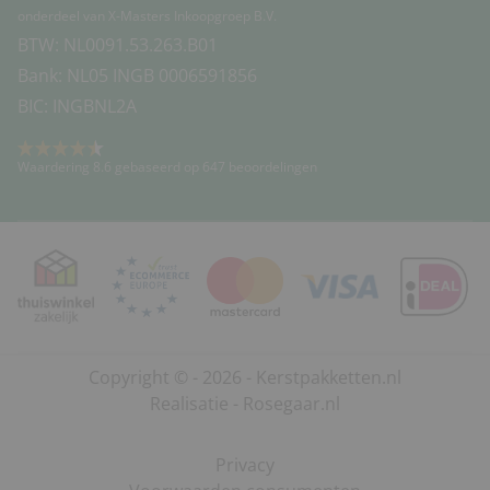
onderdeel van X-Masters Inkoopgroep B.V.
BTW: NL0091.53.263.B01
Bank: NL05 INGB 0006591856
BIC: INGBNL2A
Waardering 8.6 gebaseerd op 647 beoordelingen
Copyright © - 2026 - Kerstpakketten.nl
Realisatie - Rosegaar.nl
Privacy