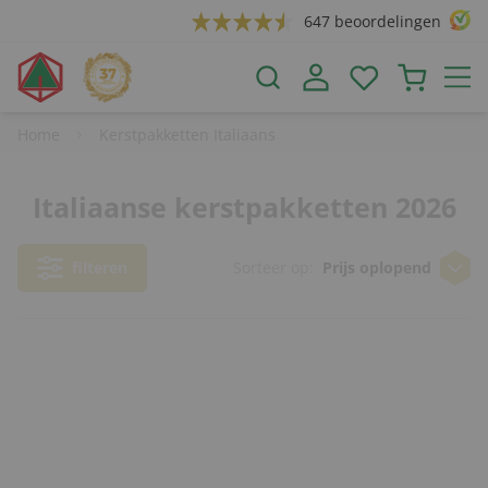
647 beoordelingen
Home
Kerstpakketten Italiaans
Italiaanse kerstpakketten 2026
filteren
Sorteer op:
Prijs oplopend