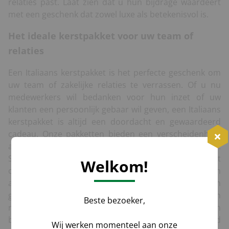
relaties past. Laat zien dat u hun bijdrage waardeert
met een geschenk dat zowel luxe als betekenisvol is.
Het ideale kerstpakket voor uw team of
relaties
Een Italiaans kerstpakket is het perfecte geschenk om
uw team of zakelijke relaties te verrassen. Of u nu
medewerkers wil bedanken voor hun inzet of uw
klanten een persoonlijk gebaar wil geven, een Italiaans
kerstpakket is altijd een doordacht en gewaardeerd
cadeau. Onze pakketten bieden een verscheidenheid
aan smaken die de ontvanger zeker zullen verrassen.
Stelt u zich voor dat uw collega of klant een pakket
Welkom!
ontvangt vol Italiaanse wijnen, truffels, en
ambachtelijke lekkernijen. Het is niet zomaar een
geschenk; het is een ervaring die de ontvanger even
Beste bezoeker,
naar Italië brengt. Dankzij de keuze uit luxe en
biologische opties is er voor elke wens een passend
Wij werken momenteel aan onze