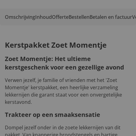
Omschrijving
Inhoud
Offerte
Bestellen
Betalen en factuur
V
Kerstpakket Zoet Momentje
Zoet Momentje: Het ultieme
kerstgeschenk voor een gezellige avond
Verwen jezelf, je familie of vrienden met het 'Zoet
Momentje' kerstpakket, een heerlijke verzameling
lekkernijen die garant staat voor een onvergetelijke
kerstavond.
Trakteer op een smaaksensatie
Dompel jezelf onder in de zoete lekkernijen van dit
pakket. Van knapperige broodstengels en hartige