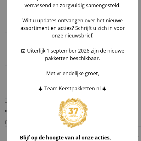
verrassend en zorgvuldig samengesteld.
Melis Logistics /
2 - 4
Pallet
Logistiek
€45,-
Wilt u updates ontvangen over het nieuwe
dienstverlener
assortiment en acties? Schrijft u zich in voor
onze nieuwsbrief.
Melis Logistics /
≥ 5
Pallet
Logistiek
€60,-
📅 Uiterlijk 1 september 2026 zijn de nieuwe
dienstverlener
pakketten beschikbaar.
Met vriendelijke groet,
≥ 2
€10,-
Losse
huis-aan-
Groenbezorgen / DHL
per
doos
🎄 Team Kerstpakketten.nl 🎄
huis
pakket
* Wij verzenden 1 kerstpakket standaard per pakketdienst, maar bieden u de
mogelijkheid deze per pallet te laten leveren i.v.m. veiligheid en zekerheid.
De voor- en nadelen per verzendoptie
Risico op
Blijf op de hoogte van al onze acties,
Track
Garantie