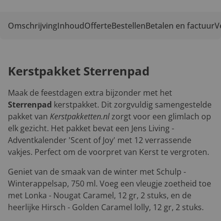
Omschrijving
Inhoud
Offerte
Bestellen
Betalen en factuur
V
Kerstpakket Sterrenpad
Maak de feestdagen extra bijzonder met het
Sterrenpad
kerstpakket. Dit zorgvuldig samengestelde
pakket van
Kerstpakketten.nl
zorgt voor een glimlach op
elk gezicht. Het pakket bevat een
Jens Living -
Adventkalender 'Scent of Joy'
met 12 verrassende
vakjes. Perfect om de voorpret van Kerst te vergroten.
Geniet van de smaak van de winter met
Schulp -
Winterappelsap
, 750 ml. Voeg een vleugje zoetheid toe
met
Lonka - Nougat Caramel
, 12 gr, 2 stuks, en de
heerlijke
Hirsch - Golden Caramel lolly
, 12 gr, 2 stuks.