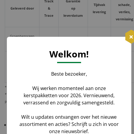
Track
Garantie
Tijdvak
schade,
Geleverd door
&
op
levering
verlies,
Trace
leverdatum
vermissing
Groenbezorgen
✅
❌
❌
Hoog**
/ DHL
Welkom!
Melis Logistics /
✅
✅*
✅
Logistiek
Laag
Beste bezoeker,
dienstverlener
* Behoudens overmacht calamiteiten.
Wij werken momenteel aan onze
** De verantwoordelijkheid op dit risico als gevolg van uw keuze voor reguliere
kerstpakketten voor 2026. Vernieuwend,
pakketbezorging rust bij u als opdrachtgever.
verrassend en zorgvuldig samengesteld.
Wilt u updates ontvangen over het nieuwe
assortiment en acties? Schrijft u zich in voor
Belangrijk!
Controleer uw bestelling bij levering
onze nieuwsbrief.
altijd grondig
in het bijzijn van de chauffeur
.