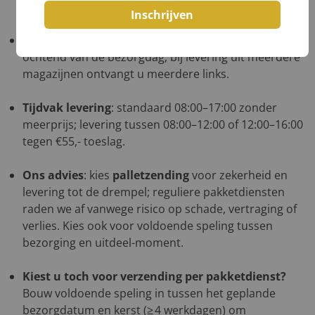
even contact met ons op.
Inschrijven
Track & Trace
: u ontvangt de link uiterlijk op de
ochtend van de bezorgdag; bij levering uit meerdere
magazijnen ontvangt u meerdere links.
Tijdvak levering
: standaard 08:00–17:00 zonder
meerprijs; levering tussen 08:00–12:00 of 12:00–16:00
tegen €55,- toeslag.
Ons advies
: kies
palletzending
voor zekerheid en
levering tot de drempel; reguliere pakketdiensten
raden we af vanwege risico op schade, vertraging of
verlies. Kies ook voor voldoende speling tussen
bezorging en uitdeel-moment.
Kiest u toch voor verzending per pakketdienst?
Bouw voldoende speling in tussen het geplande
bezorgdatum en kerst (≥ 4 werkdagen) om