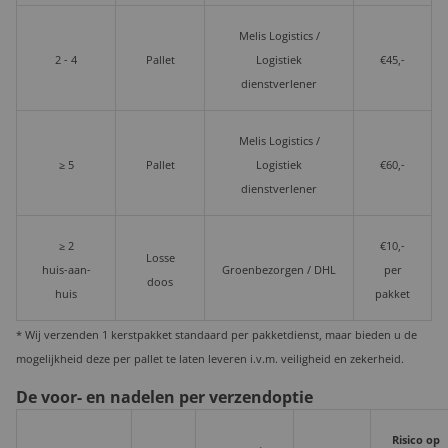
Melis Logistics /
2 - 4
Pallet
Logistiek
€45,-
dienstverlener
Melis Logistics /
≥ 5
Pallet
Logistiek
€60,-
dienstverlener
≥ 2
€10,-
Losse
huis-aan-
Groenbezorgen / DHL
per
doos
huis
pakket
* Wij verzenden 1 kerstpakket standaard per pakketdienst, maar bieden u de
mogelijkheid deze per pallet te laten leveren i.v.m. veiligheid en zekerheid.
De voor- en nadelen per verzendoptie
Risico op