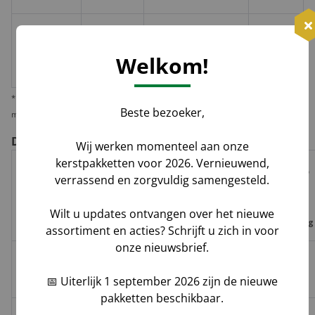
≥ 2
€10,-
Losse
huis-aan-
Groenbezorgen / DHL
per
Welkom!
doos
huis
pakket
* Wij verzenden 1 kerstpakket standaard per pakketdienst, maar bieden u de
Beste bezoeker,
mogelijkheid deze per pallet te laten leveren i.v.m. veiligheid en zekerheid.
De voor- en nadelen per verzendoptie
Wij werken momenteel aan onze
kerstpakketten voor 2026. Vernieuwend,
Risico op
verrassend en zorgvuldig samengesteld.
Track
Garantie
Tijdvak
schade,
Geleverd door
&
op
levering
verlies,
Wilt u updates ontvangen over het nieuwe
Trace
leverdatum
vermissing
assortiment en acties? Schrijft u zich in voor
onze nieuwsbrief.
Groenbezorgen
✅
❌
❌
Hoog**
📅 Uiterlijk 1 september 2026 zijn de nieuwe
/ DHL
pakketten beschikbaar.