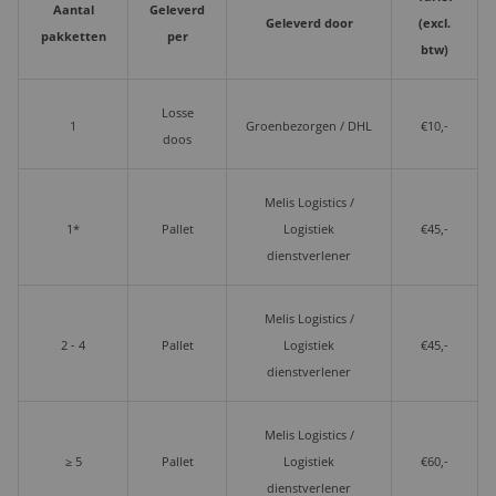
Aantal
Geleverd
Geleverd door
(excl.
pakketten
per
btw)
Losse
1
Groenbezorgen / DHL
€10,-
doos
Melis Logistics /
1*
Pallet
Logistiek
€45,-
dienstverlener
Melis Logistics /
2 - 4
Pallet
Logistiek
€45,-
dienstverlener
Melis Logistics /
≥ 5
Pallet
Logistiek
€60,-
dienstverlener