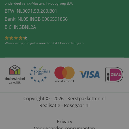
onderdeel van X-Masters Inkoopgroep B.V.
BTW: NL0091.53.263.B01
Bank: NL05 INGB 0006591856
BIC: INGBNL2A
Waardering 8.6 gebaseerd op 647 beoordelingen
Copyright © - 2026 - Kerstpakketten.nl
Realisatie - Rosegaar.nl
Privacy
Voorwaarden consumenten