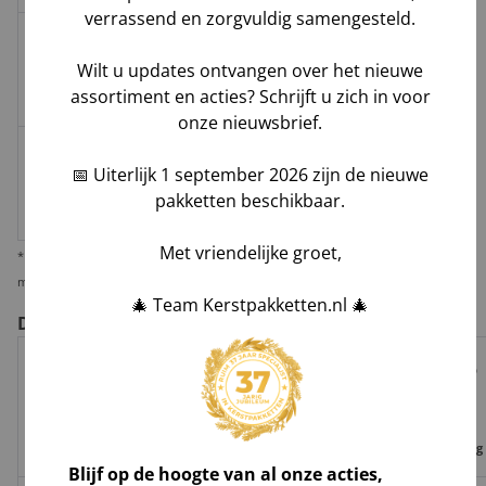
verrassend en zorgvuldig samengesteld.
Melis Logistics /
Wilt u updates ontvangen over het nieuwe
≥ 5
Pallet
Logistiek
€60,-
assortiment en acties? Schrijft u zich in voor
dienstverlener
onze nieuwsbrief.
≥ 2
€10,-
📅 Uiterlijk 1 september 2026 zijn de nieuwe
Losse
huis-aan-
Groenbezorgen / DHL
per
pakketten beschikbaar.
doos
huis
pakket
Met vriendelijke groet,
* Wij verzenden 1 kerstpakket standaard per pakketdienst, maar bieden u de
mogelijkheid deze per pallet te laten leveren i.v.m. veiligheid en zekerheid.
🎄 Team Kerstpakketten.nl 🎄
De voor- en nadelen per verzendoptie
Risico op
Track
Garantie
Tijdvak
schade,
Geleverd door
&
op
levering
verlies,
Trace
leverdatum
vermissing
Blijf op de hoogte van al onze acties,