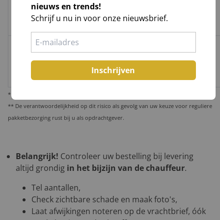
nieuws en trends!
Groenbezorgen
✅
❌
❌
Schrijf u nu in voor onze nieuwsbrief.
Hoog**
/ DHL
Melis Logistics /
✅
✅*
✅
Logistiek
Laag
Inschrijven
dienstverlener
* Behoudens overmacht calamiteiten.
** De verantwoordelijkheid op dit risico als gevolg van uw keuze voor reguliere
pakketbezorging rust bij u als opdrachtgever.
Belangrijk!
Controleer uw bestelling bij levering
altijd grondig
in het bijzijn van de chauffeur
.
Tel aantallen,
Check zichtbare schade en maak foto's,
Laat afwijkingen noteren op de vrachtbrief, óók