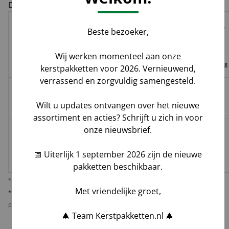
De voor- en nadelen per verzendoptie
Risico op
Beste bezoeker,
Track
Garantie
Tijdvak
schade,
Geleverd door
&
op
levering
verlies,
Wij werken momenteel aan onze
Trace
leverdatum
vermissing
kerstpakketten voor 2026. Vernieuwend,
verrassend en zorgvuldig samengesteld.
Groenbezorgen
✅
❌
❌
Hoog**
Wilt u updates ontvangen over het nieuwe
/ DHL
assortiment en acties? Schrijft u zich in voor
onze nieuwsbrief.
Melis Logistics /
✅
✅*
✅
Logistiek
Laag
📅 Uiterlijk 1 september 2026 zijn de nieuwe
dienstverlener
pakketten beschikbaar.
* Behoudens overmacht calamiteiten.
Met vriendelijke groet,
** De verantwoordelijkheid op dit risico als gevolg van uw keuze voor reguliere
pakketbezorging rust bij u als opdrachtgever.
🎄 Team Kerstpakketten.nl 🎄