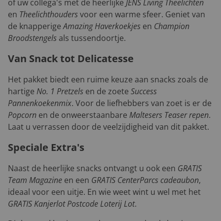
of uw collega's met de heerlijke
JENS Living Theelichten
en
Theelichthouders
voor een warme sfeer. Geniet van
de knapperige
Amazing Haverkoekjes
en
Champion
Broodstengels
als tussendoortje.
Van Snack tot Delicatesse
Het pakket biedt een ruime keuze aan snacks zoals de
hartige
No. 1 Pretzels
en de zoete
Success
Pannenkoekenmix
. Voor de liefhebbers van zoet is er de
Popcorn
en de onweerstaanbare
Maltesers Teaser repen
.
Laat u verrassen door de veelzijdigheid van dit pakket.
Speciale Extra's
Naast de heerlijke snacks ontvangt u ook een
GRATIS
Team Magazine
en een
GRATIS CenterParcs cadeaubon
,
ideaal voor een uitje. En wie weet wint u wel met het
GRATIS Kanjerlot Postcode Loterij Lot
.