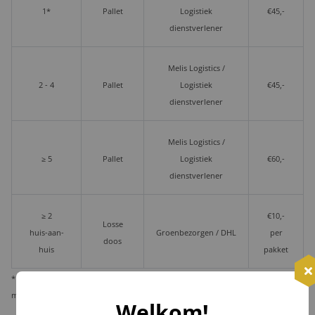
1*
Pallet
Logistiek
€45,-
dienstverlener
Melis Logistics /
2 - 4
Pallet
Logistiek
€45,-
dienstverlener
Melis Logistics /
≥ 5
Pallet
Logistiek
€60,-
dienstverlener
≥ 2
€10,-
Losse
huis-aan-
Groenbezorgen / DHL
per
doos
huis
pakket
* Wij verzenden 1 kerstpakket standaard per pakketdienst, maar bieden u de
mogelijkheid deze per pallet te laten leveren i.v.m. veiligheid en zekerheid.
Welkom!