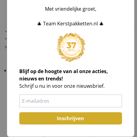
Melis Logistics /
Met vriendelijke groet,
✅
✅*
✅
Logistiek
Laag
dienstverlener
🎄 Team Kerstpakketten.nl 🎄
* Behoudens overmacht calamiteiten.
** De verantwoordelijkheid op dit risico als gevolg van uw keuze voor reguliere
pakketbezorging rust bij u als opdrachtgever.
Belangrijk!
Controleer uw bestelling bij levering
Blijf op de hoogte van al onze acties,
altijd grondig
in het bijzijn van de chauffeur
.
nieuws en trends!
Schrijf u nu in voor onze nieuwsbrief.
Tel aantallen,
Check zichtbare schade en maak foto's,
Laat afwijkingen noteren op de vrachtbrief, óók
op de kopie van de chauffeur,
Inschrijven
Teken voor ontvangst na volledig akkoord.