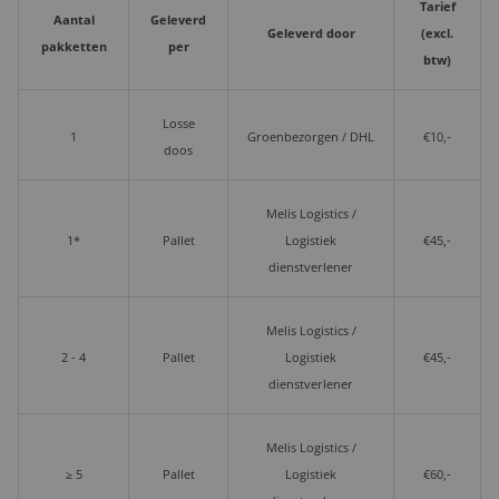
Tarief
Aantal
Geleverd
Geleverd door
(excl.
pakketten
per
btw)
Losse
1
Groenbezorgen / DHL
€10,-
doos
Melis Logistics /
1*
Pallet
Logistiek
€45,-
dienstverlener
Melis Logistics /
2 - 4
Pallet
Logistiek
€45,-
dienstverlener
Melis Logistics /
≥ 5
Pallet
Logistiek
€60,-