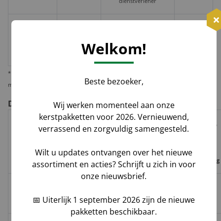
dienstverlener
≥ 2
€10,-
Losse
huis-aan-
Groenbezorgen / DHL
per
Welkom!
doos
huis
pakket
* Wij verzenden 1 kerstpakket standaard per pakketdienst, maar bieden u de
Beste bezoeker,
mogelijkheid deze per pallet te laten leveren i.v.m. veiligheid en zekerheid.
De voor- en nadelen per verzendoptie
Wij werken momenteel aan onze
kerstpakketten voor 2026. Vernieuwend,
Risico op
verrassend en zorgvuldig samengesteld.
Track
Garantie
Tijdvak
schade,
Geleverd door
&
op
levering
verlies,
Wilt u updates ontvangen over het nieuwe
Trace
leverdatum
vermissing
assortiment en acties? Schrijft u zich in voor
onze nieuwsbrief.
Groenbezorgen
✅
❌
❌
Hoog**
📅 Uiterlijk 1 september 2026 zijn de nieuwe
/ DHL
pakketten beschikbaar.