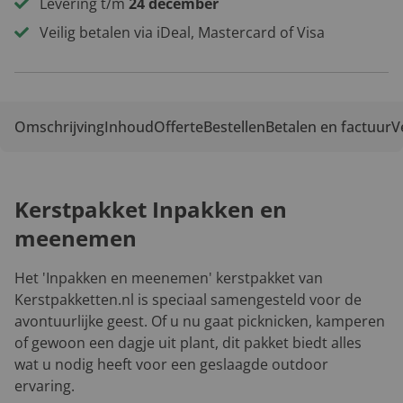
Levering t/m
24 december
Veilig betalen via iDeal, Mastercard of Visa
Omschrijving
Inhoud
Offerte
Bestellen
Betalen en factuur
V
Kerstpakket Inpakken en
meenemen
Het 'Inpakken en meenemen' kerstpakket van
Kerstpakketten.nl is speciaal samengesteld voor de
avontuurlijke geest. Of u nu gaat picknicken, kamperen
of gewoon een dagje uit plant, dit pakket biedt alles
wat u nodig heeft voor een geslaagde outdoor
ervaring.