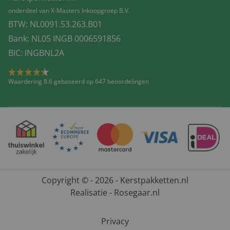
onderdeel van X-Masters Inkoopgroep B.V.
BTW: NL0091.53.263.B01
Bank: NL05 INGB 0006591856
BIC: INGBNL2A
Waardering 8.6 gebaseerd op 647 beoordelingen
Copyright © - 2026 - Kerstpakketten.nl
Realisatie - Rosegaar.nl
Privacy