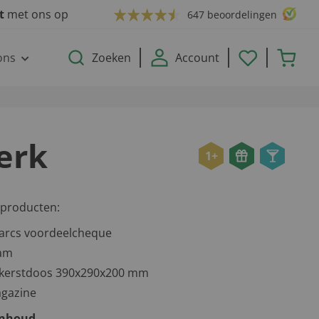
ct
met ons op
647 beoordelingen
ons
Zoeken
Account
terk
1+
 producten:
arcs voordeelcheque
ram
e kerstdoos 390x290x200 mm
gazine
inhoud