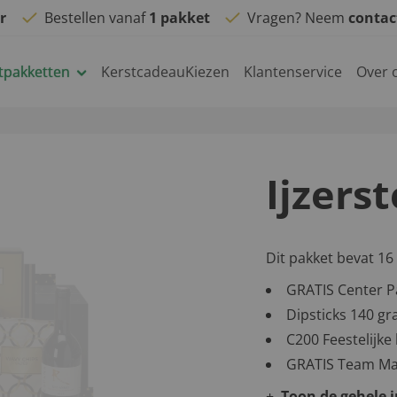
r
Bestellen vanaf
1 pakket
Vragen? Neem
conta
tpakketten
KerstcadeauKiezen
Klantenservice
Over 
Ijzers
Dit pakket bevat 16
GRATIS Center P
Dipsticks 140 g
C200 Feestelijk
GRATIS Team Ma
Toon de gehele 