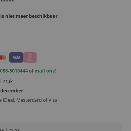
 is niet meer beschikbaar
kerstpakketten
088-5010444
of
mail ons
!
1 stuk
 december
ia iDeal, Mastercard of Visa
rnatieven