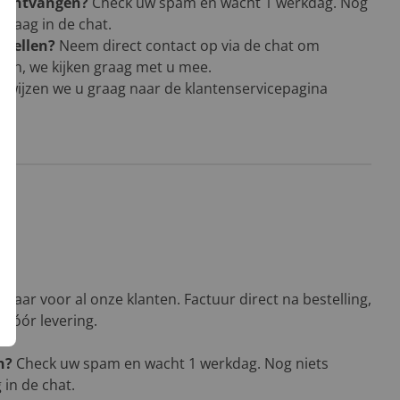
g ontvangen?
Check uw spam en wacht 1 werkdag. Nog
vraag in de chat.
stellen?
Neem direct contact op via de chat om
men, we kijken graag met u mee.
rwijzen we u graag naar de klantenservicepagina
baar voor al onze klanten. Factuur direct na bestelling,
n vóór levering.
n?
Check uw spam en wacht 1 werkdag. Nog niets
in de chat.