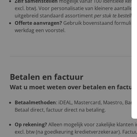
Zelf samenstellen
mogelijk vanaf 100 identieke kers
excl. btw). Voor personalisatie van kleinere aantalle
uitgebreid standaard assortiment
per stuk te bestelle
Offerte aanvragen?
Gebruik bovenstaand formulier
werkdag een voorstel.
Betalen en factuur
Wat u moet weten over betalen en factur
Betaalmethoden
: iDEAL, Mastercard, Maestro, Banco
Betaal direct, factuur direct na betaling.
Op rekening?
Alleen mogelijk voor zakelijke klanten
excl. btw (na goedkeuring kredietverzekeraar). Factuu