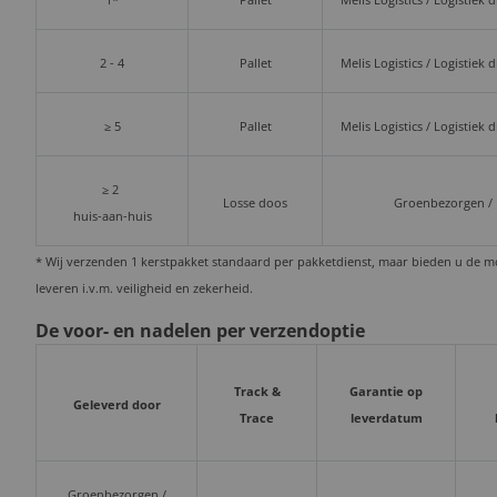
1*
Pallet
Melis Logistics / Logistiek 
2 - 4
Pallet
Melis Logistics / Logistiek 
≥ 5
Pallet
Melis Logistics / Logistiek 
≥ 2
Losse doos
Groenbezorgen /
huis-aan-huis
* Wij verzenden 1 kerstpakket standaard per pakketdienst, maar bieden u de mog
leveren i.v.m. veiligheid en zekerheid.
De voor- en nadelen per verzendoptie
Track &
Garantie op
Geleverd door
Trace
leverdatum
Groenbezorgen /