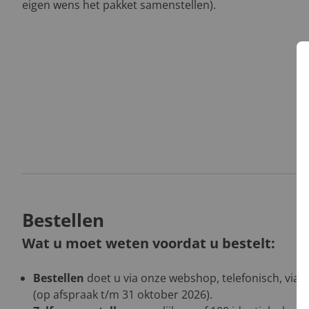
eigen wens het pakket samenstellen).
Bestellen
Wat u moet weten voordat u bestelt:
Bestellen
doet u via onze webshop, telefonisch, via 
(op afspraak t/m 31 oktober 2026).