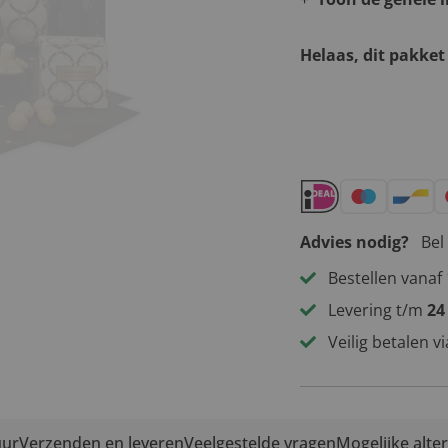
Helaas, dit pakket
Andere leuke 
Advies nodig?
Bel
Bestellen vanaf 
Levering t/m
24
Veilig betalen v
uur
Verzenden en leveren
Veelgestelde vragen
Mogelijke alte