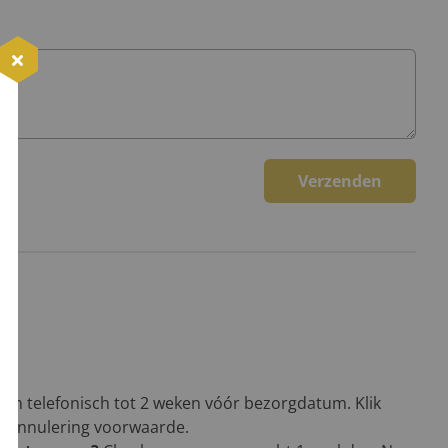
Verzenden
een telefonisch tot 2 weken vóór bezorgdatum. Klik
en annulering voorwaarde.