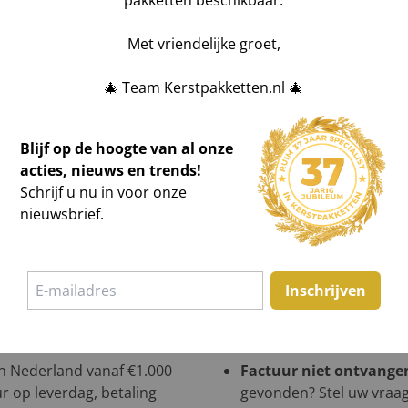
pakketten beschikbaar.
tpakketten (min. €2.500
Geen bestelbevestigin
n hebben wij een zeer
niets gevonden? Stel uw 
Met vriendelijke groet,
n kerstpakketten
.
Foutmelding tijdens be
 en ontvang binnen 1
teleurstelling te voorko
🎄 Team Kerstpakketten.nl 🎄
Voor meer informatie ve
Bestellen
.
Blijf op de hoogte van al onze
acties, nieuws en trends!
Schrijf u nu in voor onze
nieuwsbrief.
en:
Inschrijven
ntact, Visa en Sofort.
Vooruitbetalen?
Beschik
betaling uiterlijk 2 weke
 in Nederland vanaf €1.000
Factuur niet ontvange
r op leverdag, betaling
gevonden? Stel uw vraag 