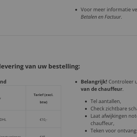
Voor meer informatie ve
Betalen en Factuur
.
evering van uw bestelling:
and
Belangrijk!
Controleer uw
van de chauffeur
.
Tarief (excl.
r
Tel aantallen,
btw)
Check zichtbare sch
Laat afwijkingen not
 DHL
€10,-
chauffeur,
Teken voor ontvangs