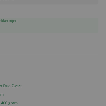
ekkernijen
 Bo Duo Zwart
am
 400 gram