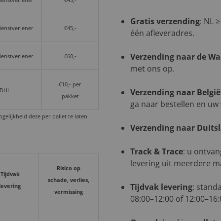
dienstverlener
€45,-
Gratis verzending
: NL ≥
dienstverlener
€45,-
één afleveradres.
Verzending naar de W
dienstverlener
€60,-
met ons op.
€10,- per
 DHL
Verzending naar België
pakket
ga naar bestellen en uw
elijkheid deze per pallet te laten
Verzending naar Duits
Track & Trace
: u ontvan
levering uit meerdere m
Risico op
Tijdvak
schade, verlies,
Tijdvak levering
: stand
levering
vermissing
08:00–12:00 of 12:00–16: