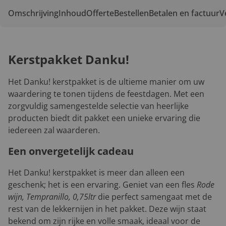
Omschrijving
Inhoud
Offerte
Bestellen
Betalen en factuur
V
Kerstpakket Danku!
Het Danku! kerstpakket is de ultieme manier om uw
waardering te tonen tijdens de feestdagen. Met een
zorgvuldig samengestelde selectie van heerlijke
producten biedt dit pakket een unieke ervaring die
iedereen zal waarderen.
Een onvergetelijk cadeau
Het Danku! kerstpakket is meer dan alleen een
geschenk; het is een ervaring. Geniet van een fles
Rode
wijn, Tempranillo, 0,75ltr
die perfect samengaat met de
rest van de lekkernijen in het pakket. Deze wijn staat
bekend om zijn rijke en volle smaak, ideaal voor de