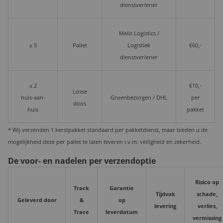
dienstverlener
Melis Logistics /
≥ 5
Pallet
Logistiek
€60,-
dienstverlener
≥ 2
€10,-
Losse
huis-aan-
Groenbezorgen / DHL
per
doos
huis
pakket
* Wij verzenden 1 kerstpakket standaard per pakketdienst, maar bieden u de
mogelijkheid deze per pallet te laten leveren i.v.m. veiligheid en zekerheid.
De voor- en nadelen per verzendoptie
Risico op
Track
Garantie
Tijdvak
schade,
Geleverd door
&
op
levering
verlies,
Trace
leverdatum
vermissing