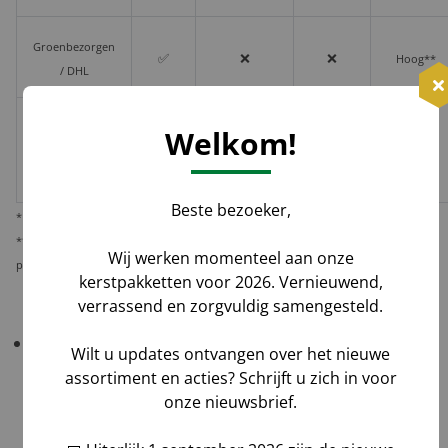
Groenbezorgen
✅
❌
❌
Hoog**
/ DHL
Melis Logistics /
Welkom!
✅
✅*
✅
Logistiek
Laag
dienstverlener
Beste bezoeker,
* Behoudens overmacht calamiteiten.
** De verantwoordelijkheid op dit risico als gevolg van uw keuze voor reguliere
Wij werken momenteel aan onze
pakketbezorging rust bij u als opdrachtgever.
kerstpakketten voor 2026. Vernieuwend,
verrassend en zorgvuldig samengesteld.
Belangrijk!
Controleer uw bestelling bij levering
Wilt u updates ontvangen over het nieuwe
altijd grondig
in het bijzijn van de chauffeur
.
assortiment en acties? Schrijft u zich in voor
onze nieuwsbrief.
Tel aantallen,
Check zichtbare schade en maak foto's,