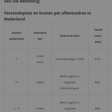
van uw bestelling:
Verzendopties en kosten per afleveradres in
Nederland
Tarief
Aantal
Geleverd
Geleverd door
(excl.
pakketten
per
btw)
Losse
1
Groenbezorgen / DHL
€10,-
doos
Melis Logistics /
1*
Pallet
Logistiek
€45,-
dienstverlener
Melis Logistics /
2 - 4
Pallet
Logistiek
€45,-