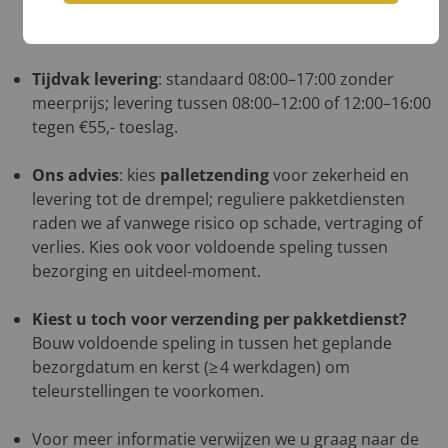
ochtend van de bezorgdag; bij levering uit meerdere
magazijnen ontvangt u meerdere links.
Tijdvak levering
: standaard 08:00–17:00 zonder
meerprijs; levering tussen 08:00–12:00 of 12:00–16:00
tegen €55,- toeslag.
Ons advies
: kies
palletzending
voor zekerheid en
levering tot de drempel; reguliere pakketdiensten
raden we af vanwege risico op schade, vertraging of
verlies. Kies ook voor voldoende speling tussen
bezorging en uitdeel-moment.
Kiest u toch voor verzending per pakketdienst?
Bouw voldoende speling in tussen het geplande
bezorgdatum en kerst (≥ 4 werkdagen) om
teleurstellingen te voorkomen.
Voor meer informatie verwijzen we u graag naar de