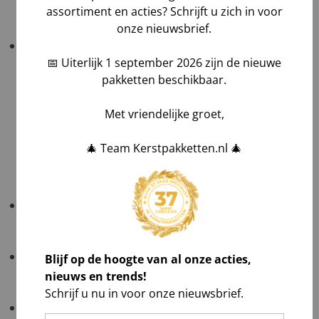
assortiment en acties? Schrijft u zich in voor
onze nieuwsbrief.
Belangrijk!
Controleer uw bestelling bij levering
altijd grondig
in het bijzijn van de chauffeur
.
📅 Uiterlijk 1 september 2026 zijn de nieuwe
pakketten beschikbaar.
Tel aantallen,
Check zichtbare schade en maak foto's,
Met vriendelijke groet,
Laat afwijkingen noteren op de vrachtbrief, óók
op de kopie van de chauffeur,
🎄 Team Kerstpakketten.nl 🎄
Teken voor ontvangst na volledig akkoord.
Gratis verzending
: NL ≥ €1.000 excl. btw; BE ≥ €1.500
excl. btw; DE in overleg op één afleveradres.
Verzending naar de Waddeneilanden
: neem
Blijf op de hoogte van al onze acties,
voordat u bestelt even contact met ons op.
nieuws en trends!
Schrijf u nu in voor onze nieuwsbrief.
Verzending naar België
: kies uw kerstpakketten,