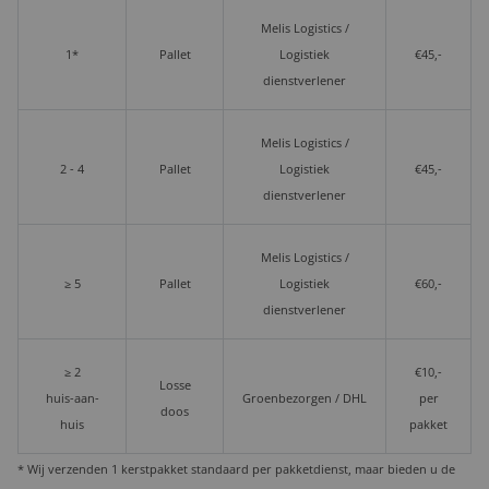
Melis Logistics /
1*
Pallet
Logistiek
€45,-
dienstverlener
Melis Logistics /
2 - 4
Pallet
Logistiek
€45,-
dienstverlener
Melis Logistics /
≥ 5
Pallet
Logistiek
€60,-
dienstverlener
≥ 2
€10,-
Losse
huis-aan-
Groenbezorgen / DHL
per
doos
huis
pakket
* Wij verzenden 1 kerstpakket standaard per pakketdienst, maar bieden u de