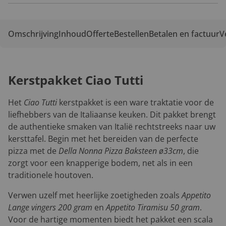
Omschrijving
Inhoud
Offerte
Bestellen
Betalen en factuur
V
Kerstpakket Ciao Tutti
Het
Ciao Tutti
kerstpakket is een ware traktatie voor de
liefhebbers van de Italiaanse keuken. Dit pakket brengt
de authentieke smaken van Italië rechtstreeks naar uw
kersttafel. Begin met het bereiden van de perfecte
pizza met de
Della Nonna Pizza Baksteen ø33cm
, die
zorgt voor een knapperige bodem, net als in een
traditionele houtoven.
Verwen uzelf met heerlijke zoetigheden zoals
Appetito
Lange vingers 200 gram
en
Appetito Tiramisu 50 gram
.
Voor de hartige momenten biedt het pakket een scala