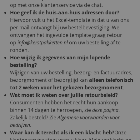
op met onze klantenservice via de chat.
Hoe geef ik de huis-aan-huis adressen door?
Hiervoor vult u het Excel-template in dat u van ons
per mail ontvangt bij uw bestelbevestiging. We
ontvangen het ingevulde template graag retour
op
info@kerstpakketten.nl
om uw bestelling af te
ronden.
Hoe wijzig ik gegevens van mijn lopende
bestelling?
Wijzigen van uw bestelling, bezorg- en factuuradres,
bezorgmoment of bezorgtijd kan
alleen telefonisch
tot 2 weken voor het gekozen bezorgmoment
.
Wat moet ik weten over jullie retourbeleid?
Consumenten hebben het recht hun aankoop
binnen 14 dagen te herroepen, zie
deze pagina
.
Zakelijk besteld? Zie
Algemene voorwaarden voor
bedrijven
.
Waar kan ik terecht als ik een klacht heb?
Onze
klantenservice staat voor u klaar. Meld uw klacht op