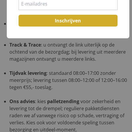
plaats ze in de winkelwagen, ga naar bestellen en uw
verzendkosten worden direct berekend.
Inschrijven
Verzending naar Duitsland
: neem voordat u bestelt
even contact met ons op.
Track & Trace
: u ontvangt de link uiterlijk op de
ochtend van de bezorgdag; bij levering uit meerdere
magazijnen ontvangt u meerdere links.
Tijdvak levering
: standaard 08:00–17:00 zonder
meerprijs; levering tussen 08:00–12:00 of 12:00–16:00
tegen €55,- toeslag.
Ons advies
: kies
palletzending
voor zekerheid en
levering tot de drempel; reguliere pakketdiensten
raden we af vanwege risico op schade, vertraging of
verlies. Kies ook voor voldoende speling tussen
bezorging en uitdeel-moment.