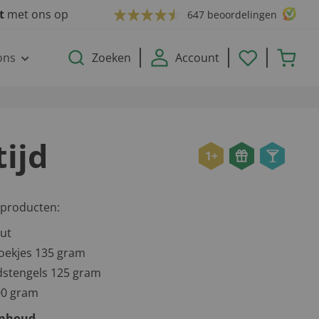
ct
met ons op
647 beoordelingen
ons
Zoeken
Account
tijd
1+
 producten:
ut
oekjes 135 gram
stengels 125 gram
00 gram
inhoud