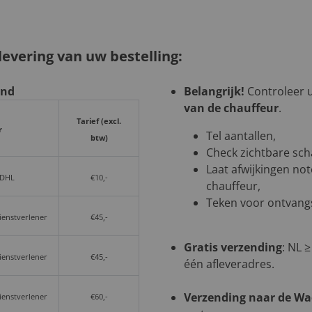
evering van uw bestelling:
and
Belangrijk!
Controleer uw
van de chauffeur
.
Tarief (excl.
r
Tel aantallen,
btw)
Check zichtbare sch
Laat afwijkingen not
 DHL
€10,-
chauffeur,
Teken voor ontvangs
dienstverlener
€45,-
Gratis verzending
: NL ≥
dienstverlener
€45,-
één afleveradres.
Verzending naar de W
dienstverlener
€60,-