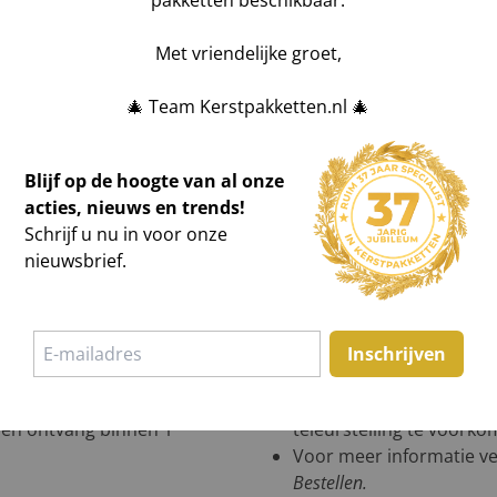
pakketten beschikbaar.
Met vriendelijke groet,
🎄 Team Kerstpakketten.nl 🎄
Blijf op de hoogte van al onze
acties, nieuws en trends!
Schrijf u nu in voor onze
nieuwsbrief.
een offerte of in showroom
Bestelling wijzigen?
All
HIER
voor de wijziging 
tpakketten (min. €2.500
Geen bestelbevestigin
Inschrijven
n hebben wij een zeer
niets gevonden? Stel uw 
n kerstpakketten
.
Foutmelding tijdens be
 en ontvang binnen 1
teleurstelling te voorko
Voor meer informatie ve
Bestellen
.