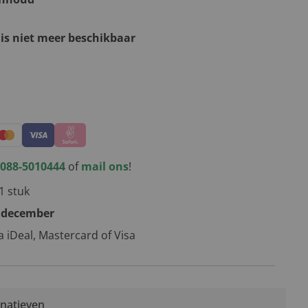
 is niet meer beschikbaar
kerstpakketten
088-5010444
of
mail ons
!
1 stuk
 december
ia iDeal, Mastercard of Visa
rnatieven