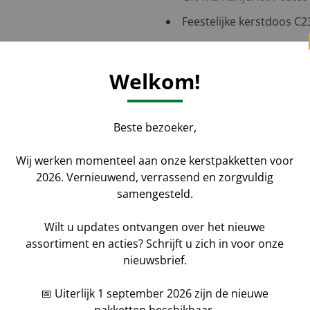
Feestelijke kerstdoos C
Welkom!
Aantal
*
Voornaam
Beste bezoeker,
aat uw gegevens achter
Wij werken momenteel aan onze kerstpakketten voor
Bedrijfsnaam
2026. Vernieuwend, verrassend en zorgvuldig
samengesteld.
ketten kunt u geheel naar
Wilt u updates ontvangen over het nieuwe
Bericht
assortiment en acties? Schrijft u zich in voor onze
nieuwsbrief.
📅 Uiterlijk 1 september 2026 zijn de nieuwe