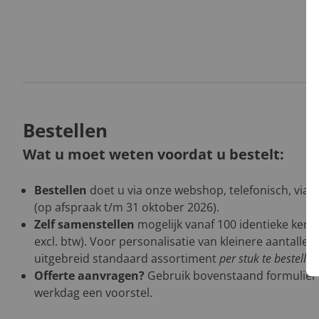
Bestellen
Wat u moet weten voordat u bestelt:
Bestellen
doet u via onze webshop, telefonisch, via 
(op afspraak t/m 31 oktober 2026).
Zelf samenstellen
mogelijk vanaf 100 identieke kers
excl. btw). Voor personalisatie van kleinere aantalle
uitgebreid standaard assortiment
per stuk te bestelle
Offerte aanvragen?
Gebruik bovenstaand formulier
werkdag een voorstel.