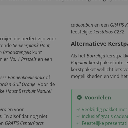
cadeaubon
en een
GRATIS Ka
feestelijke
kerstdoos C232
.
nijen die perfect zijn voor
Alternatieve Kerstp
erende
Serveerplank Hout
,
 Broodstengels
kunt
Als het
Borreltijd
kerstpakke
jn er
No. 1 Pretzels
en een
Populair
kerstpakket intere
kerstpakket wellicht iets v
mogelijkheden en vind het 
cess Pannenkoekenmix
of
arden Grill Oranje
. Voor de
jke
Haust Beschuit Naturel
Voordelen
ero
en voor
✅ Veelzijdig pakket met
t
. En alsof dat nog niet
✅ Inclusief gratis cadea
een
GRATIS CenterParcs
✅ Feestelijke presentati