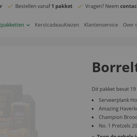
r
Bestellen vanaf
1 pakket
Vragen? Neem
conta
tpakketten
KerstcadeauKiezen
Klantenservice
Over 
Borrel
Dit pakket bevat 19
Serveerplank Ho
Amazing Haverk
Champion Brood
No. 1 Pretzels 2
Toon de gehele 