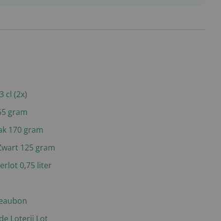
 cl (2x)
55 gram
ak 170 gram
Zwart 125 gram
rlot 0,75 liter
deaubon
e Loterij Lot