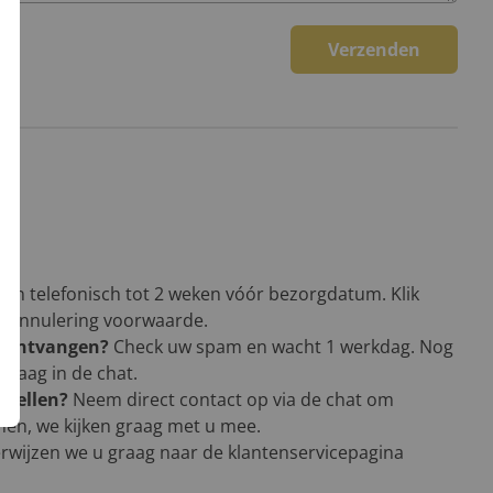
Verzenden
een telefonisch tot 2 weken vóór bezorgdatum. Klik
en annulering voorwaarde.
g ontvangen?
Check uw spam en wacht 1 werkdag. Nog
vraag in de chat.
stellen?
Neem direct contact op via de chat om
men, we kijken graag met u mee.
rwijzen we u graag naar de klantenservicepagina