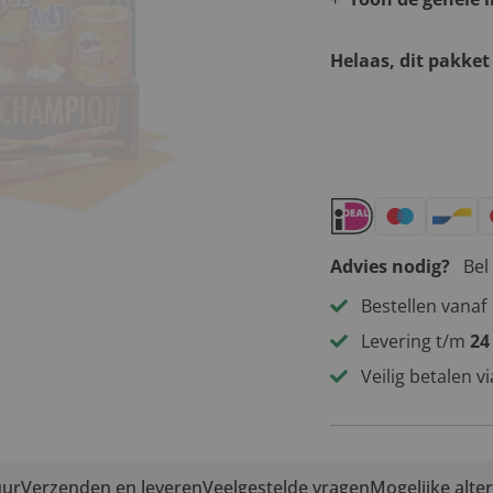
Helaas, dit pakket
Andere leuke 
Advies nodig?
Bel
Bestellen vanaf 
Levering t/m
24
Veilig betalen v
uur
Verzenden en leveren
Veelgestelde vragen
Mogelijke alte