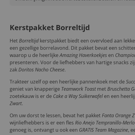
Kerstpakket Borreltijd
Het
Borreltijd
kerstpakket biedt een overvloed aan lekker
een gezellige borrelavond. Dit pakket bevat een schitt
waarop u de heerlijke
Amazing Haverkoekjes
en
Champion
presenteren. Voor de liefhebbers van hartige snacks zi
zak
Doritos Nacho Cheese
.
Trakteer uzelf op een heerlijke pannenkoek met de
Suc
geniet van knapperige
Teamwork Toast
met
Bruschetta G
zoetekauw is er de
Cake a Way Suikerwafel
en een heerli
Zwart
.
Om uw dorst te lessen, bevat het pakket
Fanta Orange Z
wijnliefhebbers is er een fles
Rio Anejo Tempranillo-Merlo
genoeg is, ontvangt u ook een
GRATIS Team Magazine
, 