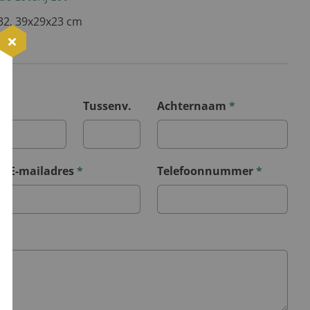
232, 39x29x23 cm
*
Tussenv.
Achternaam
*
E-mailadres
*
Telefoonnummer
*