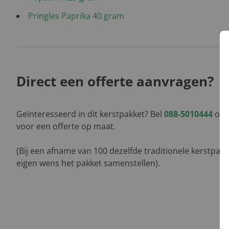
Pringles Paprika 40 gram
Direct een offerte aanvragen?
Geïnteresseerd in dit kerstpakket? Bel
088-5010444
of l
voor een offerte op maat.
(Bij een afname van 100 dezelfde traditionele kerstpak
eigen wens het pakket samenstellen).