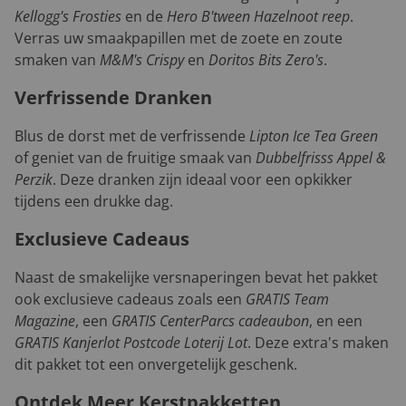
Kellogg's Frosties
en de
Hero B'tween Hazelnoot reep
.
Verras uw smaakpapillen met de zoete en zoute
smaken van
M&M's Crispy
en
Doritos Bits Zero's
.
Verfrissende Dranken
Blus de dorst met de verfrissende
Lipton Ice Tea Green
of geniet van de fruitige smaak van
Dubbelfrisss Appel &
Perzik
. Deze dranken zijn ideaal voor een opkikker
tijdens een drukke dag.
Exclusieve Cadeaus
Naast de smakelijke versnaperingen bevat het pakket
ook exclusieve cadeaus zoals een
GRATIS Team
Magazine
, een
GRATIS CenterParcs cadeaubon
, en een
GRATIS Kanjerlot Postcode Loterij Lot
. Deze extra's maken
dit pakket tot een onvergetelijk geschenk.
Ontdek Meer Kerstpakketten