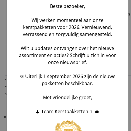
Geleverd door
&
op
Beste bezoeker,
levering
verlies,
Trace
leverdatum
vermissing
Wij werken momenteel aan onze
kerstpakketten voor 2026. Vernieuwend,
Groenbezorgen
✅
❌
❌
verrassend en zorgvuldig samengesteld.
Hoog**
/ DHL
Wilt u updates ontvangen over het nieuwe
Melis Logistics /
assortiment en acties? Schrijft u zich in voor
✅
✅*
✅
Logistiek
Laag
onze nieuwsbrief.
dienstverlener
📅 Uiterlijk 1 september 2026 zijn de nieuwe
* Behoudens overmacht calamiteiten.
pakketten beschikbaar.
** De verantwoordelijkheid op dit risico als gevolg van uw keuze voor reguliere
pakketbezorging rust bij u als opdrachtgever.
Met vriendelijke groet,
🎄 Team Kerstpakketten.nl 🎄
Belangrijk!
Controleer uw bestelling bij levering
altijd grondig
in het bijzijn van de chauffeur
.