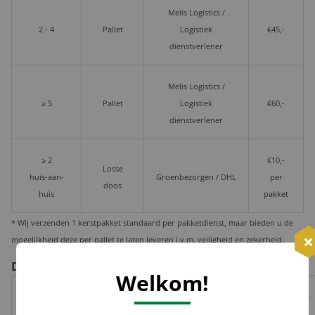
Melis Logistics /
2 - 4
Pallet
Logistiek
€45,-
dienstverlener
Melis Logistics /
≥ 5
Pallet
Logistiek
€60,-
dienstverlener
≥ 2
€10,-
Losse
huis-aan-
Groenbezorgen / DHL
per
doos
huis
pakket
* Wij verzenden 1 kerstpakket standaard per pakketdienst, maar bieden u de
mogelijkheid deze per pallet te laten leveren i.v.m. veiligheid en zekerheid.
De voor- en nadelen per verzendoptie
Welkom!
Risico op
Track
Garantie
Tijdvak
schade,