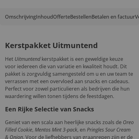
Omschrijving
Inhoud
Offerte
Bestellen
Betalen en factuur
V
Kerstpakket Uitmuntend
Het
Uitmuntend
kerstpakket is een geweldige keuze
voor iedereen die van variatie en kwaliteit houdt. Dit
pakket is zorgvuldig samengesteld om u en uw team te
verrassen met een overvloed aan snacks en cadeaus.
Perfect voor zowel particulieren als bedrijven die hun
waardering willen tonen tijdens de feestdagen.
Een Rijke Selectie van Snacks
Geniet van een scala aan heerlijke snacks zoals de
Oreo
Filled Cookie
,
Mentos Mint 3-pack
, en
Pringles Sour Cream
& Onion
. Voor de liefhebbers van graanrepen zijn er de