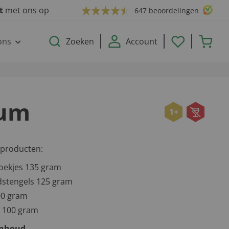
ct
met ons op
647 beoordelingen
ons
Zoeken
Account
um
1+
 producten:
oekjes 135 gram
stengels 125 gram
00 gram
 100 gram
inhoud