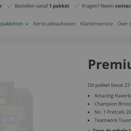
r
Bestellen vanaf
1 pakket
Vragen? Neem
conta
tpakketten
KerstcadeauKiezen
Klantenservice
Over 
Premi
Dit pakket bevat 27
Amazing Haverk
Champion Brood
No. 1 Pretzels 2
Teamwork Toast
Toon de gehele 