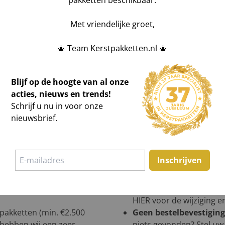
pakketten beschikbaar.
Bericht
Met vriendelijke groet,
🎄 Team Kerstpakketten.nl 🎄
Blijf op de hoogte van al onze
acties, nieuws en trends!
Schrijf u nu in voor onze
nieuwsbrief.
Inschrijven
een offerte of in showroom
Bestelling wijzigen?
All
HIER
voor de wijziging 
tpakketten (min. €2.500
Geen bestelbevestigin
n hebben wij een zeer
niets gevonden? Stel uw 