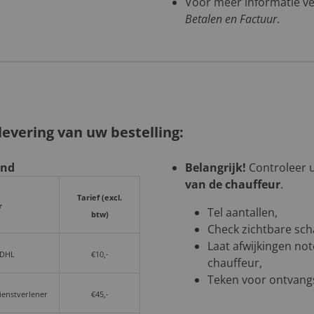
Voor meer informatie ve
Betalen en Factuur
.
evering van uw bestelling:
and
Belangrijk!
Controleer uw
van de chauffeur
.
Tarief (excl.
r
Tel aantallen,
btw)
Check zichtbare sch
Laat afwijkingen not
 DHL
€10,-
chauffeur,
Teken voor ontvangs
dienstverlener
€45,-