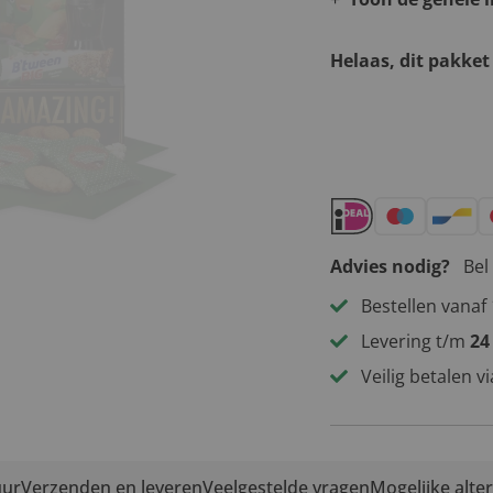
Helaas, dit pakket
Andere leuke 
Advies nodig?
Bel
Bestellen vanaf 
Levering t/m
24
Veilig betalen v
uur
Verzenden en leveren
Veelgestelde vragen
Mogelijke alte