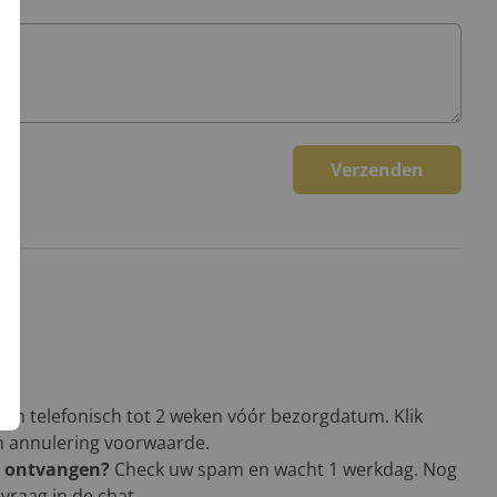
Verzenden
een telefonisch tot 2 weken vóór bezorgdatum. Klik
en annulering voorwaarde.
g ontvangen?
Check uw spam en wacht 1 werkdag. Nog
vraag in de chat.