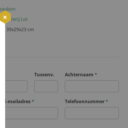
deaubon
e Loterij Lot
232, 39x29x23 cm
*
Tussenv.
Achternaam
*
E-mailadres
*
Telefoonnummer
*