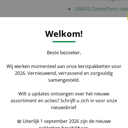
GRATIS CenterParcs ca
GRATIS Kanjerlot Postcod
Feestelijke kerstdoos C
Welkom!
Beste bezoeker,
Wij werken momenteel aan onze kerstpakketten voor
2026. Vernieuwend, verrassend en zorgvuldig
Aantal
*
Voornaam
samengesteld.
Wilt u updates ontvangen over het nieuwe
aat uw gegevens achter
assortiment en acties? Schrijft u zich in voor onze
Bedrijfsnaam
nieuwsbrief.
ketten kunt u geheel naar
📅 Uiterlijk 1 september 2026 zijn de nieuwe