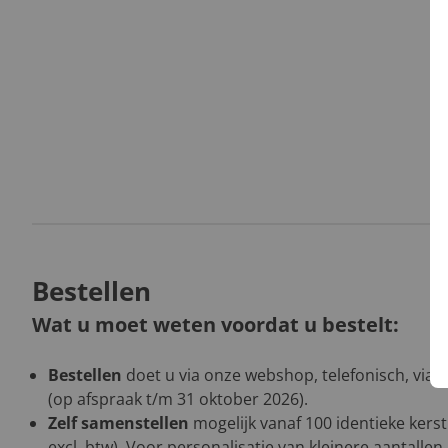
Bestellen
Wat u moet weten voordat u bestelt:
Bestellen
doet u via onze webshop, telefonisch, via 
(op afspraak t/m 31 oktober 2026).
Zelf samenstellen
mogelijk vanaf 100 identieke kers
excl. btw). Voor personalisatie van kleinere aantalle