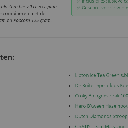
✅ Inclusief exclusieve
ola Zero fles 20 cl
en
Lipton
✅ Geschikt voor divers
 te combineren met de
ram
en
Popcorn 125 gram
.
ten:
Lipton Ice Tea Green s.bli
De Ruiter Speculoos Koe
Croky Bolognese zak 100
Hero B'tween Hazelnoot 
Dutch Diamonds Stroopw
GRATIS Team Magazine