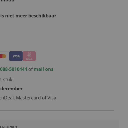
 is niet meer beschikbaar
kerstpakketten
088-5010444
of
mail ons
!
1 stuk
 december
ia iDeal, Mastercard of Visa
rnatieven