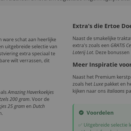
Extra's die Ertoe Do
Naast de smakelijke trakta
n ware schat aan heerlijke
extra's zoals een
GRATIS C
n uitgebreide selectie van
Loterij Lot
. Deze bonussen 
viering extra speciaal te
are wilt verrassen, dit
Meer Inspiratie voo
Naast het Premium kerstpa
zoals het
Luxe
pakket en h
kijken naar ons
Italiaans
pa
oals
Amazing Haverkoekjes
tzels 200 gram
. Voor de
kjes 25 gram
en
Dutch
Voordelen
n.
✅ Uitgebreide selectie l