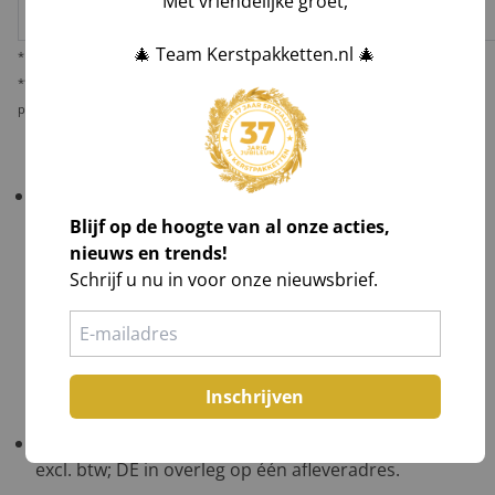
Met vriendelijke groet,
dienstverlener
🎄 Team Kerstpakketten.nl 🎄
* Behoudens overmacht calamiteiten.
** De verantwoordelijkheid op dit risico als gevolg van uw keuze voor reguliere
pakketbezorging rust bij u als opdrachtgever.
Belangrijk!
Controleer uw bestelling bij levering
altijd grondig
in het bijzijn van de chauffeur
.
Blijf op de hoogte van al onze acties,
nieuws en trends!
Tel aantallen,
Schrijf u nu in voor onze nieuwsbrief.
Check zichtbare schade en maak foto's,
Laat afwijkingen noteren op de vrachtbrief, óók
op de kopie van de chauffeur,
Teken voor ontvangst na volledig akkoord.
Inschrijven
Gratis verzending
: NL ≥ €1.000 excl. btw; BE ≥ €1.500
excl. btw; DE in overleg op één afleveradres.