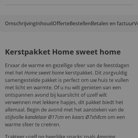
Omschrijving
Inhoud
Offerte
Bestellen
Betalen en factuur
V
Kerstpakket Home sweet home
Ervaar de warme en gezellige sfeer van de feestdagen
met het
Home sweet home
kerstpakket. Dit zorgvuldig
samengestelde pakket is perfect om uw huis te vullen
met licht en warmte. Of u nu wilt genieten van een
ontspannen avond bij kaarslicht of uzelf wilt
verwennen met lekkere hapjes, dit pakket biedt het
allemaal. Begin de avond met het aansteken van de
stijlvolle
kandelaar Ø17cm
en
kaars Ø7xh8cm
om een
warme sfeer te creëren.
Trakteer uzelf op heerlijke snacks zoals
Amazing