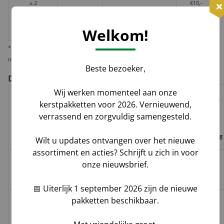
≥ 2
€10,-
Losse
huis-aan-
Groenbezorgen / DHL
per
doos
huis
pakket
Welkom!
* Wij verzenden 1 kerstpakket standaard per pakketdienst, maar bieden u de
mogelijkheid deze per pallet te laten leveren i.v.m. veiligheid en zekerheid.
Beste bezoeker,
De voor- en nadelen per verzendoptie
Wij werken momenteel aan onze
Risico op
kerstpakketten voor 2026. Vernieuwend,
Track
Garantie
Tijdvak
schade,
verrassend en zorgvuldig samengesteld.
Geleverd door
&
op
levering
verlies,
Trace
leverdatum
vermissing
Wilt u updates ontvangen over het nieuwe
assortiment en acties? Schrijft u zich in voor
onze nieuwsbrief.
Groenbezorgen
✅
❌
❌
Hoog**
/ DHL
📅 Uiterlijk 1 september 2026 zijn de nieuwe
pakketten beschikbaar.
Melis Logistics /
✅
✅*
✅
Logistiek
Laag