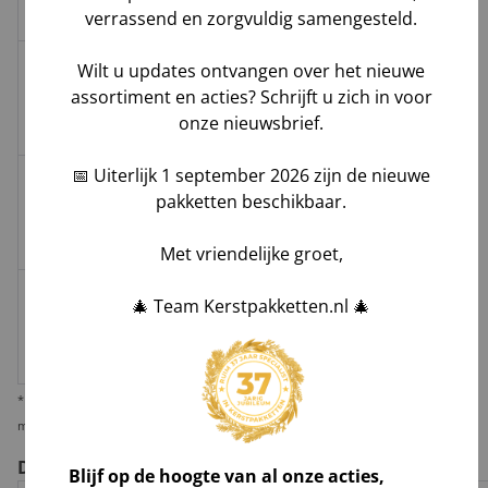
dienstverlener
verrassend en zorgvuldig samengesteld.
Wilt u updates ontvangen over het nieuwe
Melis Logistics /
assortiment en acties? Schrijft u zich in voor
2 - 4
Pallet
Logistiek
€45,-
onze nieuwsbrief.
dienstverlener
📅 Uiterlijk 1 september 2026 zijn de nieuwe
Melis Logistics /
pakketten beschikbaar.
≥ 5
Pallet
Logistiek
€60,-
dienstverlener
Met vriendelijke groet,
🎄 Team Kerstpakketten.nl 🎄
≥ 2
€10,-
Losse
huis-aan-
Groenbezorgen / DHL
per
doos
huis
pakket
* Wij verzenden 1 kerstpakket standaard per pakketdienst, maar bieden u de
mogelijkheid deze per pallet te laten leveren i.v.m. veiligheid en zekerheid.
De voor- en nadelen per verzendoptie
Blijf op de hoogte van al onze acties,