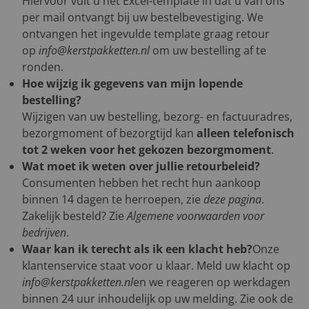
Hiervoor vult u het Excel-template in dat u van ons
per mail ontvangt bij uw bestelbevestiging. We
ontvangen het ingevulde template graag retour
op
info@kerstpakketten.nl
om uw bestelling af te
ronden.
Hoe wijzig ik gegevens van mijn lopende
bestelling?
Wijzigen van uw bestelling, bezorg- en factuuradres,
bezorgmoment of bezorgtijd kan
alleen telefonisch
tot 2 weken voor het gekozen bezorgmoment
.
Wat moet ik weten over jullie retourbeleid?
Consumenten hebben het recht hun aankoop
binnen 14 dagen te herroepen, zie
deze pagina
.
Zakelijk besteld? Zie
Algemene voorwaarden voor
bedrijven
.
Waar kan ik terecht als ik een klacht heb?
Onze
klantenservice staat voor u klaar. Meld uw klacht op
info@kerstpakketten.nl
en we reageren op werkdagen
binnen 24 uur inhoudelijk op uw melding. Zie ook de