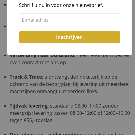
Verzending naar de Waddeneilanden
: neem
Schrijf u nu in voor onze nieuwsbrief.
voordat u bestelt even contact met ons op.
Verzending naar België
: kies uw kerstpakketten,
plaats ze in de winkelwagen, ga naar bestellen en uw
Inschrijven
verzendkosten worden direct berekend.
Verzending naar Duitsland
: neem voordat u bestelt
even contact met ons op.
Track & Trace
: u ontvangt de link uiterlijk op de
ochtend van de bezorgdag; bij levering uit meerdere
magazijnen ontvangt u meerdere links.
Tijdvak levering
: standaard 08:00–17:00 zonder
meerprijs; levering tussen 08:00–12:00 of 12:00–16:00
tegen €55,- toeslag.
Ons advies
: kies
palletzending
voor zekerheid en