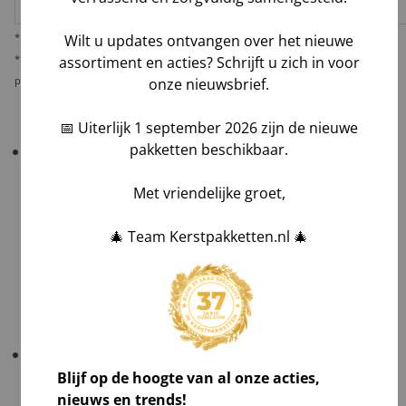
* Behoudens overmacht calamiteiten.
Wilt u updates ontvangen over het nieuwe
** De verantwoordelijkheid op dit risico als gevolg van uw keuze voor reguliere
assortiment en acties? Schrijft u zich in voor
pakketbezorging rust bij u als opdrachtgever.
onze nieuwsbrief.
📅 Uiterlijk 1 september 2026 zijn de nieuwe
pakketten beschikbaar.
Belangrijk!
Controleer uw bestelling bij levering
altijd grondig
in het bijzijn van de chauffeur
.
Met vriendelijke groet,
Tel aantallen,
Check zichtbare schade en maak foto's,
🎄 Team Kerstpakketten.nl 🎄
Laat afwijkingen noteren op de vrachtbrief, óók
op de kopie van de chauffeur,
Teken voor ontvangst na volledig akkoord.
Gratis verzending
: NL ≥ €1.000 excl. btw; BE ≥ €1.500
excl. btw; DE in overleg op één afleveradres.
Blijf op de hoogte van al onze acties,
nieuws en trends!