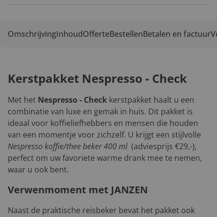
Omschrijving
Inhoud
Offerte
Bestellen
Betalen en factuur
V
Kerstpakket Nespresso - Check
Met het
Nespresso - Check
kerstpakket haalt u een
combinatie van luxe en gemak in huis. Dit pakket is
ideaal voor koffieliefhebbers en mensen die houden
van een momentje voor zichzelf. U krijgt een stijlvolle
Nespresso koffie/thee beker 400 ml
(adviesprijs €29,-),
perfect om uw favoriete warme drank mee te nemen,
waar u ook bent.
Verwenmoment met JANZEN
Naast de praktische reisbeker bevat het pakket ook