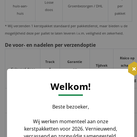
Losse
huis-aan-
Groenbezorgen / DHL
per
doos
huis
pakket
* Wij verzenden 1 kerstpakket standaard per pakketdienst, maar bieden u de
mogelijkheid deze per pallet te laten leveren i.v.m. veiligheid en zekerheid.
De voor- en nadelen per verzendoptie
Risico op
Track
Garantie
Tijdvak
schade,
Geleverd door
&
op
levering
verlies,
Trace
leverdatum
vermissing
Welkom!
Groenbezorgen
✅
❌
❌
Hoog**
/ DHL
Beste bezoeker,
Wij werken momenteel aan onze
Melis Logistics /
kerstpakketten voor 2026. Vernieuwend,
✅
✅*
✅
Logistiek
Laag
verrassend en zorgvuldig samengesteld.
dienstverlener