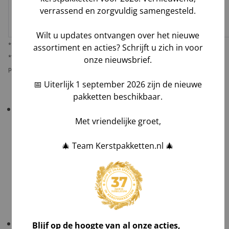
verrassend en zorgvuldig samengesteld.
✅
✅*
✅
Logistiek
Laag
dienstverlener
Wilt u updates ontvangen over het nieuwe
* Behoudens overmacht calamiteiten.
assortiment en acties? Schrijft u zich in voor
** De verantwoordelijkheid op dit risico als gevolg van uw keuze voor reguliere
onze nieuwsbrief.
pakketbezorging rust bij u als opdrachtgever.
📅 Uiterlijk 1 september 2026 zijn de nieuwe
pakketten beschikbaar.
Belangrijk!
Controleer uw bestelling bij levering
altijd grondig
in het bijzijn van de chauffeur
.
Met vriendelijke groet,
Tel aantallen,
🎄 Team Kerstpakketten.nl 🎄
Check zichtbare schade en maak foto's,
Laat afwijkingen noteren op de vrachtbrief, óók
op de kopie van de chauffeur,
Teken voor ontvangst na volledig akkoord.
Gratis verzending
: NL ≥ €1.000 excl. btw; BE ≥ €1.500
Blijf op de hoogte van al onze acties,