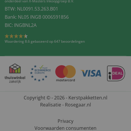
onderdeel van X-Masters Inkoopgroep B.V.
BTW: NL0091.53.263.B01
Bank: NL05 INGB 0006591856
BIC: INGBNL2A
Waardering 8.6 gebaseerd op 647 beoordelingen
Copyright © - 2026 - Kerstpakketten.nl
Realisatie - Rosegaar.nl
Privacy
Voorwaarden consumenten