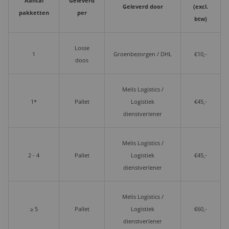
Aantal
Geleverd
Geleverd door
(excl.
pakketten
per
btw)
Losse
1
Groenbezorgen / DHL
€10,-
doos
Melis Logistics /
1*
Pallet
Logistiek
€45,-
dienstverlener
Melis Logistics /
2 - 4
Pallet
Logistiek
€45,-
dienstverlener
Melis Logistics /
≥ 5
Pallet
Logistiek
€60,-
dienstverlener