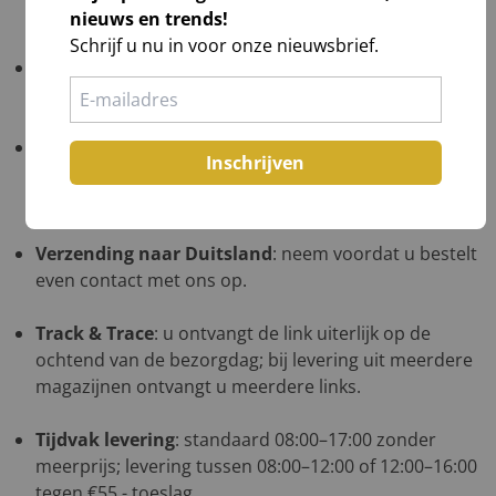
excl. btw; DE in overleg op één afleveradres.
nieuws en trends!
Schrijf u nu in voor onze nieuwsbrief.
Verzending naar de Waddeneilanden
: neem
voordat u bestelt even contact met ons op.
Verzending naar België
: kies uw kerstpakketten,
Inschrijven
plaats ze in de winkelwagen, ga naar bestellen en uw
verzendkosten worden direct berekend.
Verzending naar Duitsland
: neem voordat u bestelt
even contact met ons op.
Track & Trace
: u ontvangt de link uiterlijk op de
ochtend van de bezorgdag; bij levering uit meerdere
magazijnen ontvangt u meerdere links.
Tijdvak levering
: standaard 08:00–17:00 zonder
meerprijs; levering tussen 08:00–12:00 of 12:00–16:00
tegen €55,- toeslag.