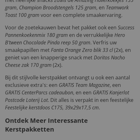
gram
,
Champion Broodstengels 125 gram
, en
Teamwork
Toast 100 gram
voor een complete smaakervaring.
Voor de zoetekauwen bevat het pakket ook een
Success
Pannenkoekenmix 180 gram
en de verrukkelijke
Hero
B'tween Chocolade Pinda reep 50 gram
. Verfris uw
smaakpapillen met
Fanta Orange Zero blik 33 cl
(2x), en
geniet van een knapperige snack met
Doritos Nacho
Cheese zak 170 gram
(2x).
Bij dit stijlvolle kerstpakket ontvangt u ook een aantal
exclusieve extra's: een
GRATIS Team Magazine
, een
GRATIS CenterParcs cadeaubon
, en een
GRATIS Kanjerlot
Postcode Loterij Lot
. Dit alles is verpakt in een feestelijke
Feestelijke kerstdoos C175, 39x29x17,5 cm
.
Ontdek Meer Interessante
Kerstpakketten