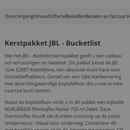
Omschrijving
Inhoud
Offerte
Bestellen
Betalen en factuur
V
Kerstpakket JBL - Bucketlist
Met het
JBL - Bucketlist
kerstpakket geeft u een cadeau
vol verrassingen en kwaliteit. Dit pakket bevat de
JBL
Tune 520BT Koptelefoon
, een absolute must-have voor
muziekliefhebbers. Geniet van een rijke klankervaring
met deze hoogwaardige koptelefoon die u overal mee
naartoe kunt nemen.
Naast de koptelefoon vindt u in dit pakket een stijlvolle
NORLÄNDER Thermofles Hamar 750 ml Zwart
. Deze
thermosfles houdt uw dranken urenlang op de juiste
temperatuur, ideaal voor onderweg. Combineer dit
met heerlijke snacks zoals de
Amazing Haverkoekjes 135