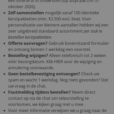
een offerte of in showroom (op afspraak t/m 31
oktober 2026).
Zelf samenstellen
mogelijk vanaf 100 identieke
kerstpakketten (min. €2.500 excl. btw). Voor
personalisatie van kleinere aantallen hebben wij een
zeer uitgebreid standaard assortiment
per stuk te
bestellen kerstpakketten
.
Offerte aanvragen?
Gebruik bovenstaand formulier
en ontvang binnen 1 werkdag een voorstel.
Bestelling wijzigen?
Alleen telefonisch tot 2 weken
vóór bezorgdatum. Klik
HIER
voor de wijziging en
annulering voorwaarde.
Geen bestelbevestiging ontvangen?
Check uw
spam en wacht 1 werkdag. Nog niets gevonden? Stel
uw vraag in de chat.
Foutmelding tijdens bestellen?
Neem direct
contact op via de chat om teleurstelling te
voorkomen, we kijken graag met u mee.
Voor meer informatie verwijzen we u graag naar de