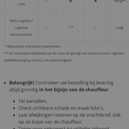
✅
❌
❌
Hoog**
/ DHL
Melis Logistics /
✅
✅*
✅
Logistiek
Laag
dienstverlener
* Behoudens overmacht calamiteiten.
** De verantwoordelijkheid op dit risico als gevolg van uw keuze voor reguliere
pakketbezorging rust bij u als opdrachtgever.
Belangrijk!
Controleer uw bestelling bij levering
altijd grondig
in het bijzijn van de chauffeur
.
Tel aantallen,
Check zichtbare schade en maak foto's,
Laat afwijkingen noteren op de vrachtbrief, óók
op de kopie van de chauffeur,
Teken voor ontvangst na volledig akkoord.