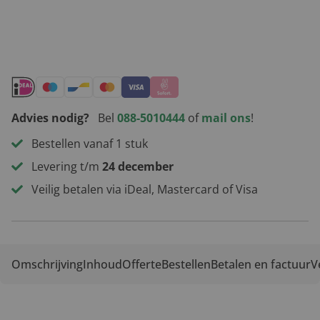
Andere leuke kerstpakketten
Advies nodig?
Bel
088-5010444
of
mail ons
!
Bestellen vanaf 1 stuk
Levering t/m
24 december
Veilig betalen via iDeal, Mastercard of Visa
Omschrijving
Inhoud
Offerte
Bestellen
Betalen en factuur
V