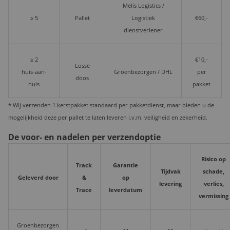
Melis Logistics /
≥ 5
Pallet
Logistiek
€60,-
dienstverlener
≥ 2
€10,-
Losse
huis-aan-
Groenbezorgen / DHL
per
doos
huis
pakket
* Wij verzenden 1 kerstpakket standaard per pakketdienst, maar bieden u de
mogelijkheid deze per pallet te laten leveren i.v.m. veiligheid en zekerheid.
De voor- en nadelen per verzendoptie
Risico op
Track
Garantie
Tijdvak
schade,
Geleverd door
&
op
levering
verlies,
Trace
leverdatum
vermissing
Groenbezorgen