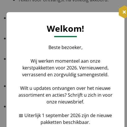
Gratis verzending
: NL ≥ €1.000 excl. btw; BE ≥ €1.500
excl. btw; DE in overleg op één afleveradres.
Welkom!
Verzending naar de Waddeneilanden
: neem
voordat u bestelt even contact met ons op.
Beste bezoeker,
Verzending naar België
: kies uw kerstpakketten,
Wij werken momenteel aan onze
plaats ze in de winkelwagen, ga naar bestellen en uw
kerstpakketten voor 2026. Vernieuwend,
verzendkosten worden direct berekend.
verrassend en zorgvuldig samengesteld.
Verzending naar Duitsland
: neem voordat u bestelt
Wilt u updates ontvangen over het nieuwe
even contact met ons op.
assortiment en acties? Schrijft u zich in voor
onze nieuwsbrief.
Track & Trace
: u ontvangt de link uiterlijk op de
ochtend van de bezorgdag; bij levering uit meerdere
📅 Uiterlijk 1 september 2026 zijn de nieuwe
magazijnen ontvangt u meerdere links.
pakketten beschikbaar.