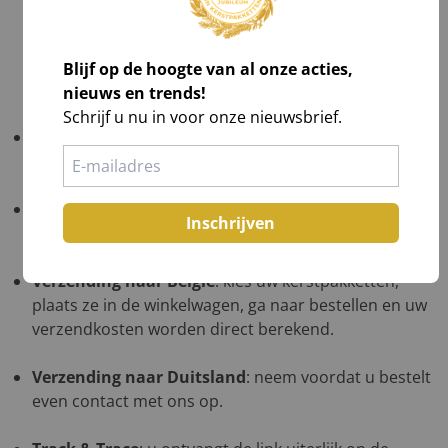
Check zichtbare schade en maak foto's,
Laat afwijkingen noteren op de vrachtbrief, óók
op de kopie van de chauffeur,
Blijf op de hoogte van al onze acties,
Teken voor ontvangst na volledig akkoord.
nieuws en trends!
Schrijf u nu in voor onze nieuwsbrief.
Gratis verzending
: NL ≥ €1.000 excl. btw; BE ≥ €1.500
excl. btw; DE in overleg op één afleveradres.
Verzending naar de Waddeneilanden
: neem
Inschrijven
voordat u bestelt even contact met ons op.
Verzending naar België
: kies uw kerstpakketten,
plaats ze in de winkelwagen, ga naar bestellen en uw
verzendkosten worden direct berekend.
Verzending naar Duitsland
: neem voordat u bestelt
even contact met ons op.