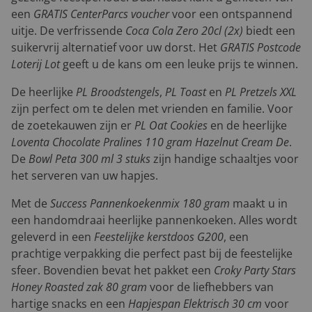
een
GRATIS CenterParcs voucher
voor een ontspannend
uitje. De verfrissende
Coca Cola Zero 20cl (2x)
biedt een
suikervrij alternatief voor uw dorst. Het
GRATIS Postcode
Loterij Lot
geeft u de kans om een leuke prijs te winnen.
De heerlijke
PL Broodstengels
,
PL Toast
en
PL Pretzels XXL
zijn perfect om te delen met vrienden en familie. Voor
de zoetekauwen zijn er
PL Oat Cookies
en de heerlijke
Loventa Chocolate Pralines 110 gram Hazelnut Cream De
.
De
Bowl Peta 300 ml 3 stuks
zijn handige schaaltjes voor
het serveren van uw hapjes.
Met de
Success Pannenkoekenmix 180 gram
maakt u in
een handomdraai heerlijke pannenkoeken. Alles wordt
geleverd in een
Feestelijke kerstdoos G200
, een
prachtige verpakking die perfect past bij de feestelijke
sfeer. Bovendien bevat het pakket een
Croky Party Stars
Honey Roasted zak 80 gram
voor de liefhebbers van
hartige snacks en een
Hapjespan Elektrisch 30 cm
voor