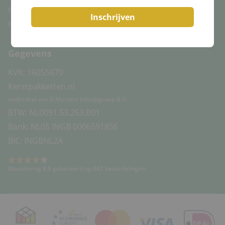
Herroepingsrecht
Inschrijven
Huisregels
Gegevens
KVK: 16055670
Kerstpakketten.nl
onderdeel van X-Masters Inkoopgroep B.V.
BTW: NL0091.53.263.B01
Bank: NL05 INGB 0006591856
BIC: INGBNL2A
Waardering 8.6 gebaseerd op 647 beoordelingen