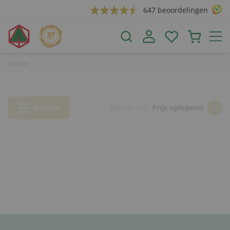
647 beoordelingen
Home
filteren
Sorteer op:
Prijs oplopend