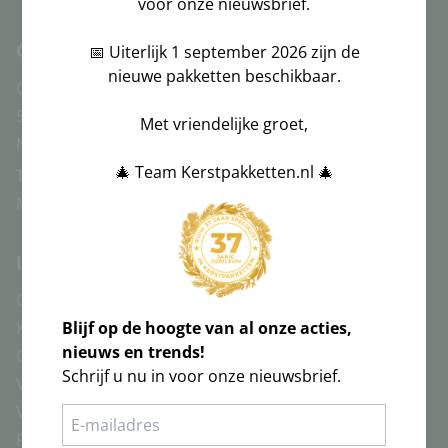
voor onze nieuwsbrief.
Contact
📅 Uiterlijk 1 september 2026 zijn de
nieuwe pakketten beschikbaar.
Canadabaan 16
Bezig met ophalen..
5388 RT, Nistelrode
Met vriendelijke groet,
Nederland
🎄 Team Kerstpakketten.nl 🎄
Tel:
088-5010444
Mail:
info@kerstpakketten.nl
Informatie
Over ons
Blijf op de hoogte van al onze acties,
Klantenservice
nieuws en trends!
Contact
Schrijf u nu in voor onze nieuwsbrief.
Voorwaarden consumenten
Voorwaarden bedrijven
Privacy statement