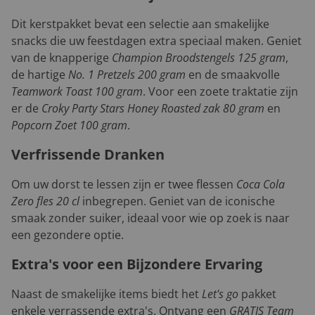
Dit kerstpakket bevat een selectie aan smakelijke
snacks die uw feestdagen extra speciaal maken. Geniet
van de knapperige
Champion Broodstengels 125 gram
,
de hartige
No. 1 Pretzels 200 gram
en de smaakvolle
Teamwork Toast 100 gram
. Voor een zoete traktatie zijn
er de
Croky Party Stars Honey Roasted zak 80 gram
en
Popcorn Zoet 100 gram
.
Verfrissende Dranken
Om uw dorst te lessen zijn er twee flessen
Coca Cola
Zero fles 20 cl
inbegrepen. Geniet van de iconische
smaak zonder suiker, ideaal voor wie op zoek is naar
een gezondere optie.
Extra's voor een Bijzondere Ervaring
Naast de smakelijke items biedt het
Let's go
pakket
enkele verrassende extra's. Ontvang een
GRATIS Team