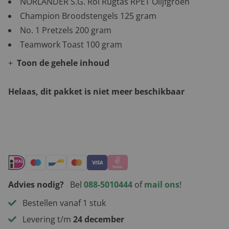
NORLÄNDER S.G. Rol Rugtas RPET Olijfgroen
Champion Broodstengels 125 gram
No. 1 Pretzels 200 gram
Teamwork Toast 100 gram
Toon de gehele inhoud
Helaas, dit pakket is niet meer beschikbaar
Andere leuke kerstpakketten
Advies nodig?
Bel
088-5010444
of
mail ons
!
Bestellen vanaf 1 stuk
Levering t/m
24 december