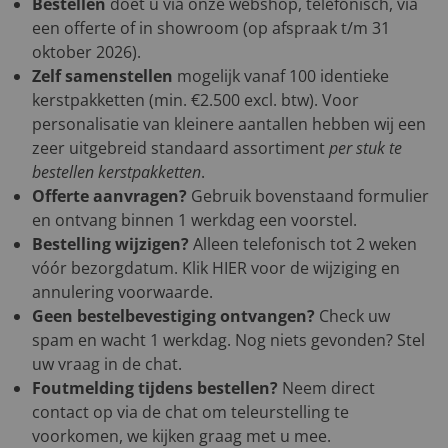
Bestellen
doet u via onze webshop, telefonisch, via
een offerte of in showroom (op afspraak t/m 31
oktober 2026).
Zelf samenstellen
mogelijk vanaf 100 identieke
kerstpakketten (min. €2.500 excl. btw). Voor
personalisatie van kleinere aantallen hebben wij een
zeer uitgebreid standaard assortiment
per stuk te
bestellen kerstpakketten
.
Offerte aanvragen?
Gebruik bovenstaand formulier
en ontvang binnen 1 werkdag een voorstel.
Bestelling wijzigen?
Alleen telefonisch tot 2 weken
vóór bezorgdatum. Klik
HIER
voor de wijziging en
annulering voorwaarde.
Geen bestelbevestiging ontvangen?
Check uw
spam en wacht 1 werkdag. Nog niets gevonden? Stel
uw vraag in de chat.
Foutmelding tijdens bestellen?
Neem direct
contact op via de chat om teleurstelling te
voorkomen, we kijken graag met u mee.