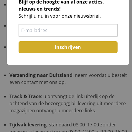
Blijf op de hoogte van al onze acties,
Gratis verzending
: NL ≥ €1.000 excl. btw; BE ≥ €1.500
nieuws en trends!
excl. btw; DE in overleg op één afleveradres.
Schrijf u nu in voor onze nieuwsbrief.
Verzending naar de Waddeneilanden
: neem
voordat u bestelt even contact met ons op.
Verzending naar België
: kies uw kerstpakketten,
Inschrijven
plaats ze in de winkelwagen, ga naar bestellen en uw
verzendkosten worden direct berekend.
Verzending naar Duitsland
: neem voordat u bestelt
even contact met ons op.
Track & Trace
: u ontvangt de link uiterlijk op de
ochtend van de bezorgdag; bij levering uit meerdere
magazijnen ontvangt u meerdere links.
Tijdvak levering
: standaard 08:00–17:00 zonder
meerprijs; levering tussen 08:00–12:00 of 12:00–16:00