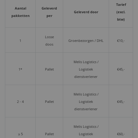
Tarief
Aantal
Geleverd
Geleverd door
(excl.
pakketten
per
btw)
Losse
1
Groenbezorgen / DHL
€10,-
doos
Melis Logistics /
1*
Pallet
Logistiek
€45,-
dienstverlener
Melis Logistics /
2 - 4
Pallet
Logistiek
€45,-
dienstverlener
Melis Logistics /
≥ 5
Pallet
Logistiek
€60,-