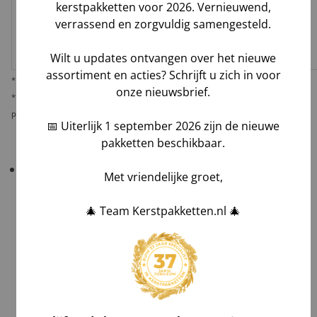
kerstpakketten voor 2026. Vernieuwend,
Melis Logistics /
verrassend en zorgvuldig samengesteld.
✅
✅*
✅
Logistiek
Laag
dienstverlener
Wilt u updates ontvangen over het nieuwe
assortiment en acties? Schrijft u zich in voor
* Behoudens overmacht calamiteiten.
onze nieuwsbrief.
** De verantwoordelijkheid op dit risico als gevolg van uw keuze voor reguliere
pakketbezorging rust bij u als opdrachtgever.
📅 Uiterlijk 1 september 2026 zijn de nieuwe
pakketten beschikbaar.
Belangrijk!
Controleer uw bestelling bij levering
Met vriendelijke groet,
altijd grondig
in het bijzijn van de chauffeur
.
🎄 Team Kerstpakketten.nl 🎄
Tel aantallen,
Check zichtbare schade en maak foto's,
Laat afwijkingen noteren op de vrachtbrief, óók
op de kopie van de chauffeur,
Teken voor ontvangst na volledig akkoord.