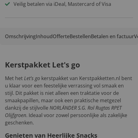
Veilig betalen via iDeal, Mastercard of Visa
Omschrijving
Inhoud
Offerte
Bestellen
Betalen en factuur
V
Kerstpakket Let's go
Met het
Let's go
kerstpakket van Kerstpakketten.nl bent
u klaar voor een feestelijke verrassing vol smaak en
stijl. Dit pakket is niet alleen een traktatie voor de
smaakpapillen, maar ook een praktische metgezel
dankzij de stijlvolle
NORLÄNDER S.G. Rol Rugtas RPET
Olijfgroen
. Ideaal voor zowel persoonlijke als zakelijke
geschenken.
Genieten van Heerlijke Snacks