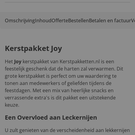
Omschrijving
Inhoud
Offerte
Bestellen
Betalen en factuur
V
Kerstpakket Joy
Het
Joy
kerstpakket van Kerstpakketten.nl is een
feestelijk geschenk dat de harten zal verwarmen. Dit
grote kerstpakket is perfect om uw waardering te
tonen aan medewerkers of geliefden tijdens de
feestdagen. Met een mix van heerlijke snacks en
verrassende extra's is dit pakket een uitstekende
keuze.
Een Overvloed aan Leckernijen
U zult genieten van de verscheidenheid aan lekkernijen