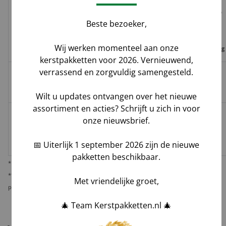
Risico op
Track
Garantie
Beste bezoeker,
Tijdvak
schade,
Geleverd door
&
op
levering
verlies,
Trace
leverdatum
Wij werken momenteel aan onze
vermissing
kerstpakketten voor 2026. Vernieuwend,
verrassend en zorgvuldig samengesteld.
Groenbezorgen
✅
❌
❌
Hoog**
/ DHL
Wilt u updates ontvangen over het nieuwe
assortiment en acties? Schrijft u zich in voor
Melis Logistics /
onze nieuwsbrief.
✅
✅*
✅
Logistiek
Laag
dienstverlener
📅 Uiterlijk 1 september 2026 zijn de nieuwe
pakketten beschikbaar.
* Behoudens overmacht calamiteiten.
** De verantwoordelijkheid op dit risico als gevolg van uw keuze voor reguliere
Met vriendelijke groet,
pakketbezorging rust bij u als opdrachtgever.
🎄 Team Kerstpakketten.nl 🎄