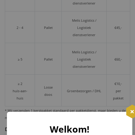
dienstverlener
Melis Logistics /
2 - 4
Pallet
Logistiek
€45,-
dienstverlener
Melis Logistics /
≥ 5
Pallet
Logistiek
€60,-
dienstverlener
≥ 2
€10,-
Losse
huis-aan-
Groenbezorgen / DHL
per
doos
huis
pakket
* Wij verzenden 1 kerstpakket standaard per pakketdienst, maar bieden u de
mogelijkheid deze per pallet te laten leveren i.v.m. veiligheid en zekerheid.
Welkom!
De voor- en nadelen per verzendoptie