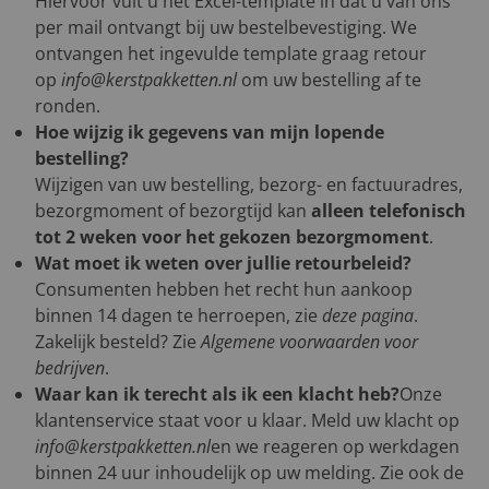
Hiervoor vult u het Excel-template in dat u van ons
per mail ontvangt bij uw bestelbevestiging. We
ontvangen het ingevulde template graag retour
op
info@kerstpakketten.nl
om uw bestelling af te
ronden.
Hoe wijzig ik gegevens van mijn lopende
bestelling?
Wijzigen van uw bestelling, bezorg- en factuuradres,
bezorgmoment of bezorgtijd kan
alleen telefonisch
tot 2 weken voor het gekozen bezorgmoment
.
Wat moet ik weten over jullie retourbeleid?
Consumenten hebben het recht hun aankoop
binnen 14 dagen te herroepen, zie
deze pagina
.
Zakelijk besteld? Zie
Algemene voorwaarden voor
bedrijven
.
Waar kan ik terecht als ik een klacht heb?
Onze
klantenservice staat voor u klaar. Meld uw klacht op
info@kerstpakketten.nl
en we reageren op werkdagen
binnen 24 uur inhoudelijk op uw melding. Zie ook de