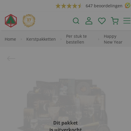
647 beoordelingen
Per stuk te
Happy
Home
Kerstpakketten
bestellen
New Year
Dit pakket
is uitverkocht