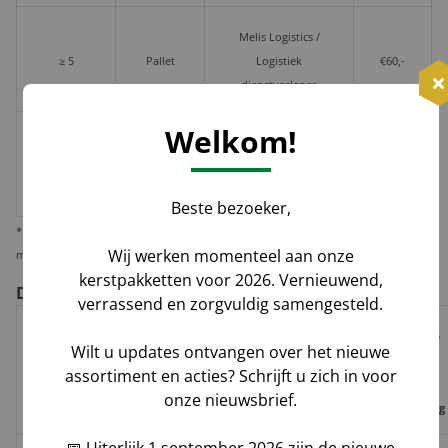
Melis Logistics /
≥ 5
Pallet
Logistiek
€60,-
dienstverlener
Welkom!
≥ 2
€10,-
Losse
huis-aan-
Groenbezorgen / DHL
per
doos
huis
pakket
Beste bezoeker,
* Wij verzenden 1 kerstpakket standaard per pakketdienst, maar bieden u de
Wij werken momenteel aan onze
mogelijkheid deze per pallet te laten leveren i.v.m. veiligheid en zekerheid.
kerstpakketten voor 2026. Vernieuwend,
De voor- en nadelen per verzendoptie
verrassend en zorgvuldig samengesteld.
Risico op
Wilt u updates ontvangen over het nieuwe
Track
Garantie
Tijdvak
schade,
assortiment en acties? Schrijft u zich in voor
Geleverd door
&
op
levering
verlies,
onze nieuwsbrief.
Trace
leverdatum
vermissing
📅 Uiterlijk 1 september 2026 zijn de nieuwe