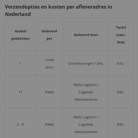
Verzendopties en kosten per afleveradres in
Nederland
Tarief
Aantal
Geleverd
Geleverd door
(excl.
pakketten
per
btw)
Losse
1
Groenbezorgen / DHL
€10,-
doos
Melis Logistics /
1*
Pallet
Logistiek
€45,-
dienstverlener
Melis Logistics /
2 - 4
Pallet
Logistiek
€45,-
dienstverlener