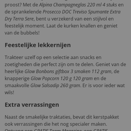
proost? Met de
Alpina Champagneglas 220 ml 4 stuks
en
de sprankelende
Prosecco DOC Treviso Spumante Extra
Dry Terra Sere
, bent u verzekerd van een stijlvol en
feestelijk moment. Laat de kurken knallen en geniet
van de bubbels!
Feestelijke lekkernijen
Trakteer uzelf op een selectie aan snacks en
zoetigheden die perfect zijn om te delen. Geniet van de
heerlijke
Glow Bonbons giftbox 3 smaken 112 gram
, de
knapperige
Glow Popcorn 120 g 120 gram
en de
smaakvolle
Glow Salsadip 260 gram
. Er is voor ieder wat
wils!
Extra verrassingen
Naast de smakelijke traktaties, bevat dit kerstpakket
ook verrassingen die het nog specialer maken.
Ontvang een
GRATIS Team Magazine
, een
GRATIS