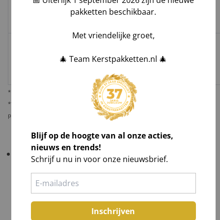
Groenbezorgen
pakketten beschikbaar.
✅
❌
❌
Hoog**
/ DHL
Met vriendelijke groet,
Melis Logistics /
🎄 Team Kerstpakketten.nl 🎄
✅
✅*
✅
Logistiek
Laag
dienstverlener
* Behoudens overmacht calamiteiten.
** De verantwoordelijkheid op dit risico als gevolg van uw keuze voor reguliere
pakketbezorging rust bij u als opdrachtgever.
Blijf op de hoogte van al onze acties,
nieuws en trends!
Belangrijk!
Controleer uw bestelling bij levering
Schrijf u nu in voor onze nieuwsbrief.
altijd grondig
in het bijzijn van de chauffeur
.
Tel aantallen,
Check zichtbare schade en maak foto's,
Laat afwijkingen noteren op de vrachtbrief, óók
Inschrijven