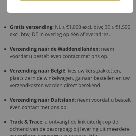
op de kopie van de chauffeur,
Teken voor ontvangst na volledig akkoord.
Gratis verzending
: NL ≥ €1.000 excl. btw; BE ≥ €1.500
excl. btw; DE in overleg op één afleveradres.
Verzending naar de Waddeneilanden
: neem
voordat u bestelt even contact met ons op.
Verzending naar België
: kies uw kerstpakketten,
plaats ze in de winkelwagen, ga naar bestellen en uw
verzendkosten worden direct berekend.
Verzending naar Duitsland
: neem voordat u bestelt
even contact met ons op.
Track & Trace
: u ontvangt de link uiterlijk op de
ochtend van de bezorgdag; bij levering uit meerdere