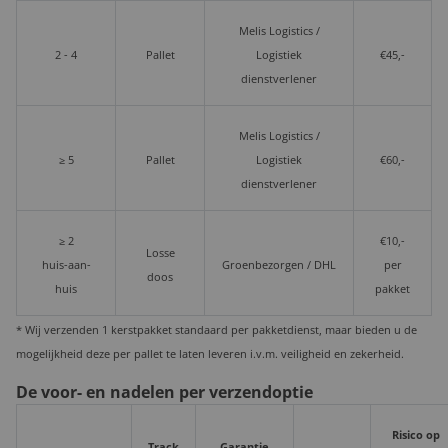
Melis Logistics /
2 - 4
Pallet
Logistiek
€45,-
dienstverlener
Melis Logistics /
≥ 5
Pallet
Logistiek
€60,-
dienstverlener
≥ 2
€10,-
Losse
huis-aan-
Groenbezorgen / DHL
per
doos
huis
pakket
* Wij verzenden 1 kerstpakket standaard per pakketdienst, maar bieden u de
mogelijkheid deze per pallet te laten leveren i.v.m. veiligheid en zekerheid.
De voor- en nadelen per verzendoptie
Risico op
Track
Garantie