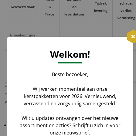
Tijdvak
schade,
Geleverd door
&
op
levering
verlies,
Trace
leverdatum
vermissing
Groenbezorgen
✅
❌
❌
Hoog**
/ DHL
Welkom!
Melis Logistics /
✅
✅*
✅
Logistiek
Laag
Beste bezoeker,
dienstverlener
* Behoudens overmacht calamiteiten.
Wij werken momenteel aan onze
** De verantwoordelijkheid op dit risico als gevolg van uw keuze voor reguliere
kerstpakketten voor 2026. Vernieuwend,
pakketbezorging rust bij u als opdrachtgever.
verrassend en zorgvuldig samengesteld.
Wilt u updates ontvangen over het nieuwe
Belangrijk!
Controleer uw bestelling bij levering
assortiment en acties? Schrijft u zich in voor
altijd grondig
in het bijzijn van de chauffeur
.
onze nieuwsbrief.