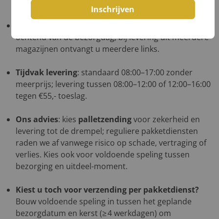
even contact met ons op.
Inschrijven
Track & Trace
: u ontvangt de link uiterlijk op de
ochtend van de bezorgdag; bij levering uit meerdere
magazijnen ontvangt u meerdere links.
Tijdvak levering
: standaard 08:00–17:00 zonder
meerprijs; levering tussen 08:00–12:00 of 12:00–16:00
tegen €55,- toeslag.
Ons advies
: kies
palletzending
voor zekerheid en
levering tot de drempel; reguliere pakketdiensten
raden we af vanwege risico op schade, vertraging of
verlies. Kies ook voor voldoende speling tussen
bezorging en uitdeel-moment.
Kiest u toch voor verzending per pakketdienst?
Bouw voldoende speling in tussen het geplande
bezorgdatum en kerst (≥ 4 werkdagen) om