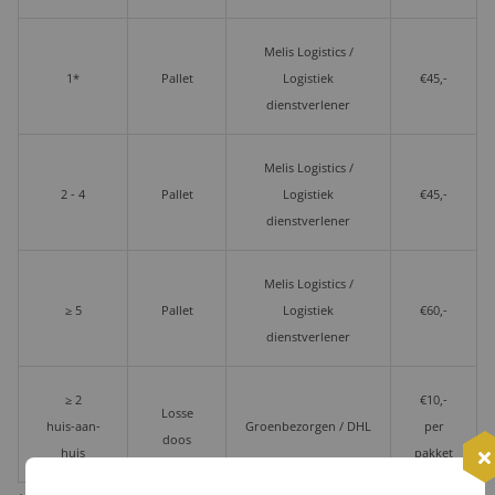
Melis Logistics /
1*
Pallet
Logistiek
€45,-
dienstverlener
Melis Logistics /
2 - 4
Pallet
Logistiek
€45,-
dienstverlener
Melis Logistics /
≥ 5
Pallet
Logistiek
€60,-
dienstverlener
≥ 2
€10,-
Losse
huis-aan-
Groenbezorgen / DHL
per
doos
huis
pakket