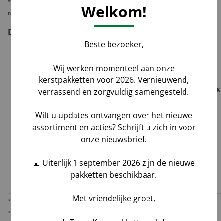
* Wij verzenden 1 kerstpakket standaard per pakketdienst, maar bieden u de
Welkom!
mogelijkheid deze per pallet te laten leveren i.v.m. veiligheid en zekerheid.
De voor- en nadelen per verzendoptie
Beste bezoeker,
Risico op
Track
Garantie
Tijdvak
schade,
Wij werken momenteel aan onze
Geleverd door
&
op
levering
verlies,
kerstpakketten voor 2026. Vernieuwend,
Trace
leverdatum
vermissing
verrassend en zorgvuldig samengesteld.
Wilt u updates ontvangen over het nieuwe
Groenbezorgen
✅
❌
❌
Hoog**
assortiment en acties? Schrijft u zich in voor
/ DHL
onze nieuwsbrief.
Melis Logistics /
📅 Uiterlijk 1 september 2026 zijn de nieuwe
✅
✅*
✅
Logistiek
Laag
pakketten beschikbaar.
dienstverlener
Met vriendelijke groet,
* Behoudens overmacht calamiteiten.
** De verantwoordelijkheid op dit risico als gevolg van uw keuze voor reguliere