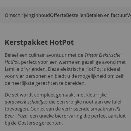
Omschrijving
Inhoud
Offerte
Bestellen
Betalen en factuur
V
Kerstpakket HotPot
Beleef een culinair avontuur met de
Tristar Elektrische
HotPot
, perfect voor een warme en gezellige avond met
familie of vrienden. Deze elektrische HotPot is ideaal
voor vier personen en biedt u de mogelijkheid om zelf
de heerlijkste gerechten te bereiden.
De set wordt compleet gemaakt met kleurrijke
aardewerk schaaltjes
die een vrolijke noot aan uw tafel
toevoegen. Geniet van de verfrissende smaak van
IKi
Beer - Yuzu
, een unieke bierervaring die perfect aansluit
bij de Oosterse gerechten.