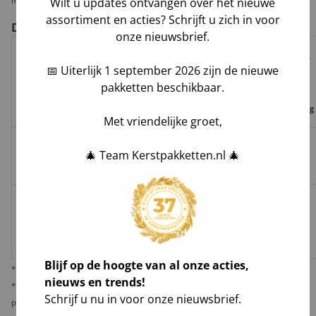
Wilt u updates ontvangen over het nieuwe
mogelijkheid deze per pallet te laten leveren i.v.m. veiligheid en zekerheid.
assortiment en acties? Schrijft u zich in voor
De voor- en nadelen per verzendoptie
onze nieuwsbrief.
Risico op
Track
Garantie
📅 Uiterlijk 1 september 2026 zijn de nieuwe
Tijdvak
schade,
Geleverd door
&
op
pakketten beschikbaar.
levering
verlies,
Trace
leverdatum
vermissing
Met vriendelijke groet,
Groenbezorgen
🎄 Team Kerstpakketten.nl 🎄
✅
❌
❌
Hoog**
/ DHL
Melis Logistics /
✅
✅*
✅
Logistiek
Laag
dienstverlener
Blijf op de hoogte van al onze acties,
* Behoudens overmacht calamiteiten.
nieuws en trends!
** De verantwoordelijkheid op dit risico als gevolg van uw keuze voor reguliere
Schrijf u nu in voor onze nieuwsbrief.
pakketbezorging rust bij u als opdrachtgever.