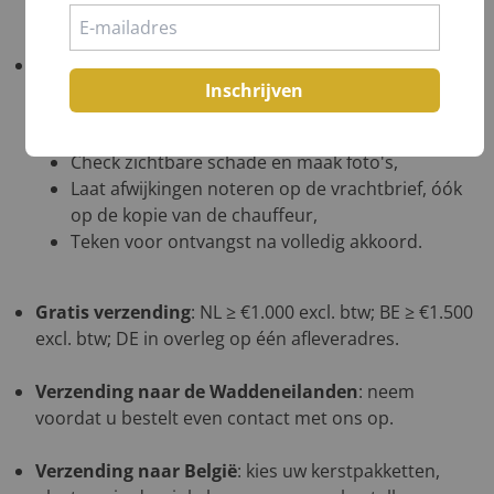
Belangrijk!
Controleer uw bestelling bij levering
Inschrijven
altijd grondig
in het bijzijn van de chauffeur
.
Tel aantallen,
Check zichtbare schade en maak foto's,
Laat afwijkingen noteren op de vrachtbrief, óók
op de kopie van de chauffeur,
Teken voor ontvangst na volledig akkoord.
Gratis verzending
: NL ≥ €1.000 excl. btw; BE ≥ €1.500
excl. btw; DE in overleg op één afleveradres.
Verzending naar de Waddeneilanden
: neem
voordat u bestelt even contact met ons op.
Verzending naar België
: kies uw kerstpakketten,