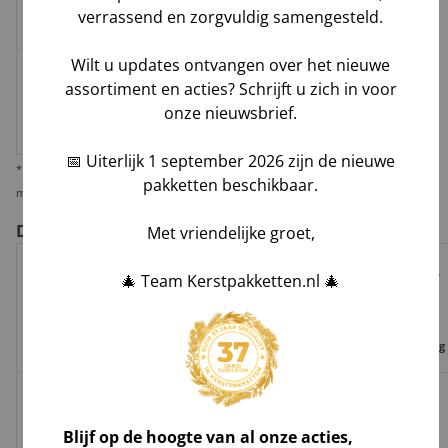
verrassend en zorgvuldig samengesteld.
dienstverlener
Wilt u updates ontvangen over het nieuwe
≥ 2
€10,-
assortiment en acties? Schrijft u zich in voor
Losse
huis-aan-
Groenbezorgen / DHL
per
onze nieuwsbrief.
doos
huis
pakket
📅 Uiterlijk 1 september 2026 zijn de nieuwe
* Wij verzenden 1 kerstpakket standaard per pakketdienst, maar bieden u de
pakketten beschikbaar.
mogelijkheid deze per pallet te laten leveren i.v.m. veiligheid en zekerheid.
De voor- en nadelen per verzendoptie
Met vriendelijke groet,
Risico op
🎄 Team Kerstpakketten.nl 🎄
Track
Garantie
Tijdvak
schade,
Geleverd door
&
op
levering
verlies,
Trace
leverdatum
vermissing
Groenbezorgen
✅
❌
❌
Hoog**
/ DHL
Blijf op de hoogte van al onze acties,