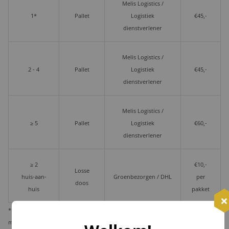
Melis Logistics /
1*
Pallet
Logistiek
€45,-
dienstverlener
Melis Logistics /
2 - 4
Pallet
Logistiek
€45,-
dienstverlener
Melis Logistics /
≥ 5
Pallet
Logistiek
€60,-
dienstverlener
≥ 2
€10,-
Losse
huis-aan-
Groenbezorgen / DHL
per
doos
huis
pakket
* Wij verzenden 1 kerstpakket standaard per pakketdienst, maar bieden u de
mogelijkheid deze per pallet te laten leveren i.v.m. veiligheid en zekerheid.