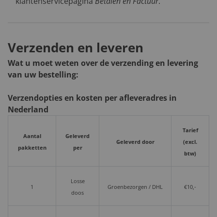
klantenservicepagina
Betalen en Factuur
.
Verzenden en leveren
Wat u moet weten over de verzending en levering
van uw bestelling:
Verzendopties en kosten per afleveradres in
Nederland
Tarief
Aantal
Geleverd
Geleverd door
(excl.
pakketten
per
btw)
Losse
1
Groenbezorgen / DHL
€10,-
doos