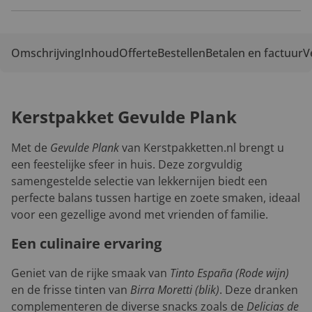
Omschrijving
Inhoud
Offerte
Bestellen
Betalen en factuur
V
Kerstpakket Gevulde Plank
Met de
Gevulde Plank
van Kerstpakketten.nl brengt u
een feestelijke sfeer in huis. Deze zorgvuldig
samengestelde selectie van lekkernijen biedt een
perfecte balans tussen hartige en zoete smaken, ideaal
voor een gezellige avond met vrienden of familie.
Een culinaire ervaring
Geniet van de rijke smaak van
Tinto España (Rode wijn)
en de frisse tinten van
Birra Moretti (blik)
. Deze dranken
complementeren de diverse snacks zoals de
Delicias de