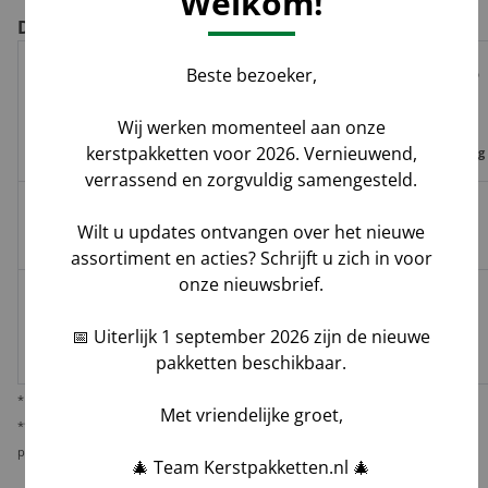
Welkom!
De voor- en nadelen per verzendoptie
Beste bezoeker,
Risico op
Track
Garantie
Tijdvak
schade,
Geleverd door
&
op
Wij werken momenteel aan onze
levering
verlies,
Trace
leverdatum
kerstpakketten voor 2026. Vernieuwend,
vermissing
verrassend en zorgvuldig samengesteld.
Groenbezorgen
✅
❌
❌
Hoog**
Wilt u updates ontvangen over het nieuwe
/ DHL
assortiment en acties? Schrijft u zich in voor
onze nieuwsbrief.
Melis Logistics /
✅
✅*
✅
Logistiek
Laag
📅 Uiterlijk 1 september 2026 zijn de nieuwe
dienstverlener
pakketten beschikbaar.
* Behoudens overmacht calamiteiten.
Met vriendelijke groet,
** De verantwoordelijkheid op dit risico als gevolg van uw keuze voor reguliere
pakketbezorging rust bij u als opdrachtgever.
🎄 Team Kerstpakketten.nl 🎄