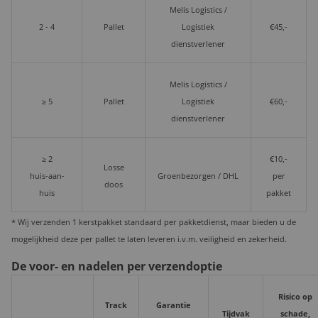
Melis Logistics /
2 - 4
Pallet
Logistiek
€45,-
dienstverlener
Melis Logistics /
≥ 5
Pallet
Logistiek
€60,-
dienstverlener
≥ 2
€10,-
Losse
huis-aan-
Groenbezorgen / DHL
per
doos
huis
pakket
* Wij verzenden 1 kerstpakket standaard per pakketdienst, maar bieden u de
mogelijkheid deze per pallet te laten leveren i.v.m. veiligheid en zekerheid.
De voor- en nadelen per verzendoptie
Risico op
Track
Garantie
Tijdvak
schade,