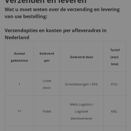
Verzenden en leveren
Wat u moet weten over de verzending en levering
van uw bestelling:
Verzendopties en kosten per afleveradres in
Nederland
Tarief
Aantal
Geleverd
Geleverd door
(excl.
pakketten
per
btw)
Losse
1
Groenbezorgen / DHL
€10,-
doos
Melis Logistics /
1*
Pallet
Logistiek
€45,-
dienstverlener