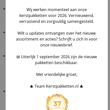
Track & Trace
: u ontvangt de link uiterlijk op de
Wij werken momenteel aan onze
ochtend van de bezorgdag; bij levering uit meerdere
kerstpakketten voor 2026. Vernieuwend,
magazijnen ontvangt u meerdere links.
verrassend en zorgvuldig samengesteld.
Tijdvak levering
: standaard 08:00–17:00 zonder
Wilt u updates ontvangen over het nieuwe
meerprijs; levering tussen 08:00–12:00 of 12:00–16:00
assortiment en acties? Schrijft u zich in voor
tegen €55,- toeslag.
onze nieuwsbrief.
Ons advies
: kies
palletzending
voor zekerheid en
📅 Uiterlijk 1 september 2026 zijn de nieuwe
levering tot de drempel; reguliere pakketdiensten
pakketten beschikbaar.
raden we af vanwege risico op schade, vertraging of
verlies. Kies ook voor voldoende speling tussen
Met vriendelijke groet,
bezorging en uitdeel-moment.
🎄 Team Kerstpakketten.nl 🎄
Kiest u toch voor verzending per pakketdienst?
Bouw voldoende speling in tussen het geplande
bezorgdatum en kerst (≥ 4 werkdagen) om
teleurstellingen te voorkomen.