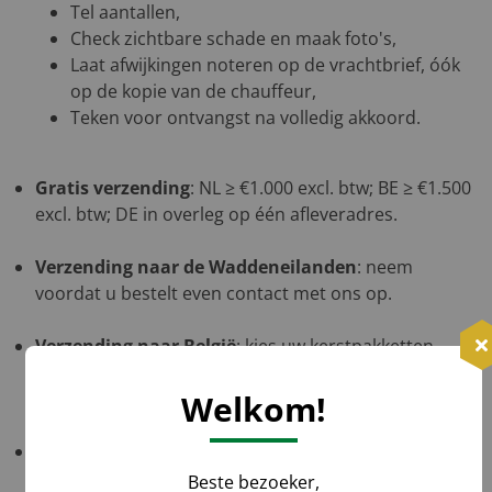
Tel aantallen,
Check zichtbare schade en maak foto's,
Laat afwijkingen noteren op de vrachtbrief, óók
op de kopie van de chauffeur,
Teken voor ontvangst na volledig akkoord.
Gratis verzending
: NL ≥ €1.000 excl. btw; BE ≥ €1.500
excl. btw; DE in overleg op één afleveradres.
Verzending naar de Waddeneilanden
: neem
voordat u bestelt even contact met ons op.
Verzending naar België
: kies uw kerstpakketten,
plaats ze in de winkelwagen, ga naar bestellen en uw
Welkom!
verzendkosten worden direct berekend.
Verzending naar Duitsland
: neem voordat u bestelt
even contact met ons op.
Beste bezoeker,