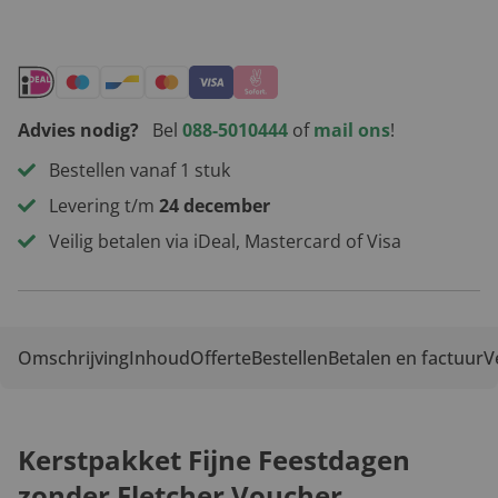
Advies nodig?
Bel
088-5010444
of
mail ons
!
Bestellen vanaf 1 stuk
Levering t/m
24 december
Veilig betalen via iDeal, Mastercard of Visa
Omschrijving
Inhoud
Offerte
Bestellen
Betalen en factuur
V
Kerstpakket Fijne Feestdagen
zonder Fletcher Voucher