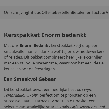
Omschrijving
Inhoud
Offerte
Bestellen
Betalen en factuur
V
Kerstpakket Enorm bedankt
Met ons
Enorm Bedankt
kerstpakket zegt u op een
smaakvolle manier 'dank u wel' tegen uw medewerkers
of relaties. Dit pakket combineert heerlijke lekkernijen
met een stijlvolle presentatie, waardoor het een ideale
keuze is voor de feestdagen.
Een Smaakvol Gebaar
Dit kerstpakket bevat een heerlijke fles
rode wijn,
Tempranillo, 0,75ltr
, perfect om te proosten op een
succesvol jaar. Daarnaast vindt u in dit pakket een
selectie van smakelijke snacks zoals
Lay's sensations thai