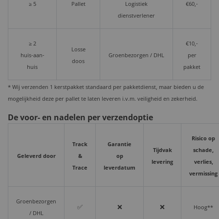
≥ 5
Pallet
Logistiek
€60,-
dienstverlener
≥ 2
€10,-
Losse
huis-aan-
Groenbezorgen / DHL
per
doos
huis
pakket
* Wij verzenden 1 kerstpakket standaard per pakketdienst, maar bieden u de
mogelijkheid deze per pallet te laten leveren i.v.m. veiligheid en zekerheid.
De voor- en nadelen per verzendoptie
Risico op
Track
Garantie
Tijdvak
schade,
Geleverd door
&
op
levering
verlies,
Trace
leverdatum
vermissing
Groenbezorgen
✅
❌
❌
Hoog**
/ DHL