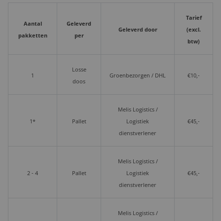
Tarief
Aantal
Geleverd
Geleverd door
(excl.
pakketten
per
btw)
Losse
1
Groenbezorgen / DHL
€10,-
doos
Melis Logistics /
1*
Pallet
Logistiek
€45,-
dienstverlener
Melis Logistics /
2 - 4
Pallet
Logistiek
€45,-
dienstverlener
Melis Logistics /