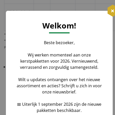
Melis Logistics /
✅
✅*
✅
Logistiek
Laag
Welkom!
dienstverlener
* Behoudens overmacht calamiteiten.
** De verantwoordelijkheid op dit risico als gevolg van uw keuze voor reguliere
Beste bezoeker,
pakketbezorging rust bij u als opdrachtgever.
Wij werken momenteel aan onze
kerstpakketten voor 2026. Vernieuwend,
Belangrijk!
Controleer uw bestelling bij levering
verrassend en zorgvuldig samengesteld.
altijd grondig
in het bijzijn van de chauffeur
.
Wilt u updates ontvangen over het nieuwe
Tel aantallen,
assortiment en acties? Schrijft u zich in voor
Check zichtbare schade en maak foto's,
onze nieuwsbrief.
Laat afwijkingen noteren op de vrachtbrief, óók
op de kopie van de chauffeur,
📅 Uiterlijk 1 september 2026 zijn de nieuwe
Teken voor ontvangst na volledig akkoord.
pakketten beschikbaar.