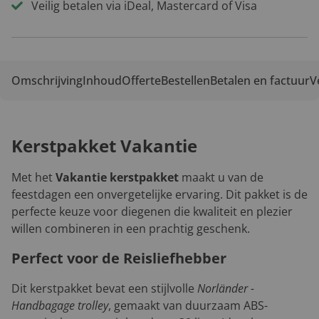
Veilig betalen via iDeal, Mastercard of Visa
Omschrijving
Inhoud
Offerte
Bestellen
Betalen en factuur
V
Kerstpakket Vakantie
Met het
Vakantie kerstpakket
maakt u van de
feestdagen een onvergetelijke ervaring. Dit pakket is de
perfecte keuze voor diegenen die kwaliteit en plezier
willen combineren in een prachtig geschenk.
Perfect voor de Reisliefhebber
Dit kerstpakket bevat een stijlvolle
Norländer -
Handbagage trolley
, gemaakt van duurzaam ABS-