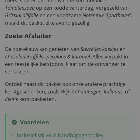
Niets is beter dan een warme kom
Botanic -
Tomatensoep
op een koude winterdag. Vergezeld van
Grissini olijfolie
en een voedzame
Notenmix 'Sporthaver'
,
maakt dit pakket elke avond gezellig.
Zoete Afsluiter
De zoetekauw kan genieten van
Sterretjes koekjes
en
Chocoladetruffels speculoos & karamel
. Alles verpakt in
een feestelijke kerstdoos, klaar om de ontvanger te
verrassen.
Ontdek naast dit pakket ook onze andere prachtige
kerstgeschenken, zoals
Wijn / Champagne
,
Italiaans
, of
Kleine
kerstpakketten.
Voordelen
✅ Inclusief stijlvolle handbagage trolley