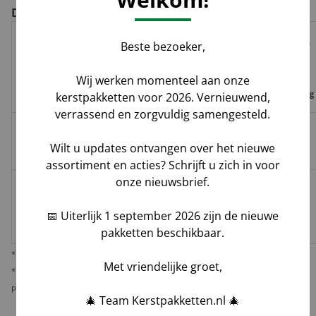
De voor- en nadelen per verzendoptie
Risico op
Beste bezoeker,
Track
Garantie
Tijdvak
schade,
Geleverd door
&
op
levering
verlies,
Wij werken momenteel aan onze
Trace
leverdatum
vermissing
kerstpakketten voor 2026. Vernieuwend,
verrassend en zorgvuldig samengesteld.
Groenbezorgen
✅
❌
❌
Hoog**
Wilt u updates ontvangen over het nieuwe
/ DHL
assortiment en acties? Schrijft u zich in voor
onze nieuwsbrief.
Melis Logistics /
✅
✅*
✅
Logistiek
Laag
📅 Uiterlijk 1 september 2026 zijn de nieuwe
dienstverlener
pakketten beschikbaar.
* Behoudens overmacht calamiteiten.
Met vriendelijke groet,
** De verantwoordelijkheid op dit risico als gevolg van uw keuze voor reguliere
pakketbezorging rust bij u als opdrachtgever.
🎄 Team Kerstpakketten.nl 🎄