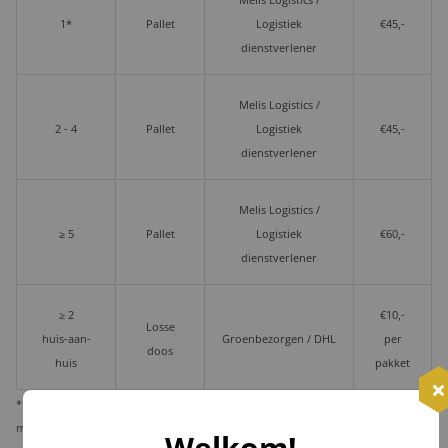
Melis Logistics /
1*
Pallet
Logistiek
€45,-
dienstverlener
Melis Logistics /
2 - 4
Pallet
Logistiek
€45,-
dienstverlener
Melis Logistics /
≥ 5
Pallet
Logistiek
€60,-
dienstverlener
≥ 2
€10,-
Losse
huis-aan-
Groenbezorgen / DHL
per
doos
huis
pakket
* Wij verzenden 1 kerstpakket standaard per pakketdienst, maar bieden u de
mogelijkheid deze per pallet te laten leveren i.v.m. veiligheid en zekerheid.
Welkom!