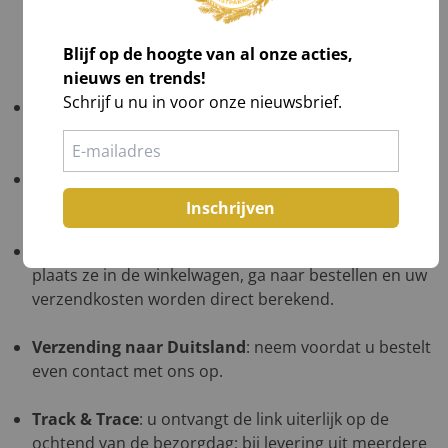
op de kopie van de chauffeur,
Teken voor ontvangst na volledig akkoord.
Blijf op de hoogte van al onze acties,
nieuws en trends!
Schrijf u nu in voor onze nieuwsbrief.
Gratis verzending
: NL ≥ €1.000 excl. btw; BE ≥ €1.500
excl. btw; DE in overleg op één afleveradres.
Verzending naar de Waddeneilanden
: neem
voordat u bestelt even contact met ons op.
Inschrijven
Verzending naar België
: kies uw kerstpakketten,
plaats ze in de winkelwagen, ga naar bestellen en uw
verzendkosten worden direct berekend.
Verzending naar Duitsland
: neem voordat u bestelt
even contact met ons op.
Track & Trace
: u ontvangt de link uiterlijk op de
ochtend van de bezorgdag; bij levering uit meerdere