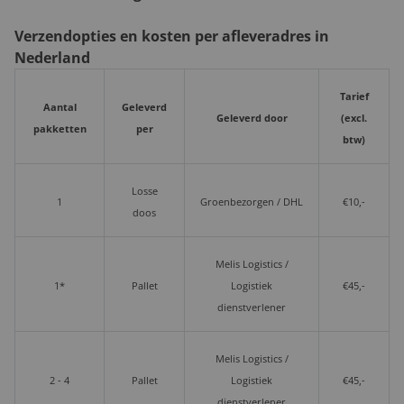
Verzendopties en kosten per afleveradres in
Nederland
Tarief
Aantal
Geleverd
Geleverd door
(excl.
pakketten
per
btw)
Losse
1
Groenbezorgen / DHL
€10,-
doos
Melis Logistics /
1*
Pallet
Logistiek
€45,-
dienstverlener
Melis Logistics /
2 - 4
Pallet
Logistiek
€45,-
dienstverlener