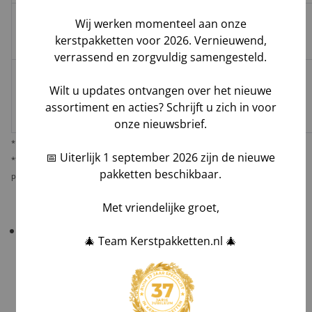
Wij werken momenteel aan onze
Groenbezorgen
✅
❌
❌
Hoog**
kerstpakketten voor 2026. Vernieuwend,
/ DHL
verrassend en zorgvuldig samengesteld.
Melis Logistics /
Wilt u updates ontvangen over het nieuwe
✅
✅*
✅
Logistiek
Laag
assortiment en acties? Schrijft u zich in voor
dienstverlener
onze nieuwsbrief.
* Behoudens overmacht calamiteiten.
📅 Uiterlijk 1 september 2026 zijn de nieuwe
** De verantwoordelijkheid op dit risico als gevolg van uw keuze voor reguliere
pakketten beschikbaar.
pakketbezorging rust bij u als opdrachtgever.
Met vriendelijke groet,
Belangrijk!
Controleer uw bestelling bij levering
🎄 Team Kerstpakketten.nl 🎄
altijd grondig
in het bijzijn van de chauffeur
.
Tel aantallen,
Check zichtbare schade en maak foto's,
Laat afwijkingen noteren op de vrachtbrief, óók