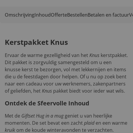
Omschrijving
Inhoud
Offerte
Bestellen
Betalen en factuur
V
Kerstpakket Knus
Ervaar de warme gezelligheid van het
Knus
kerstpakket.
Dit pakket is zorgvuldig samengesteld om u een
knusse kerst te bezorgen, vol met lekkernijen en items
die u de feestdagen door helpen. Of u nu op zoek bent
naar een cadeau voor uw werknemers, zakenpartners
of geliefden, het
Knus
pakket biedt voor ieder wat wils.
Ontdek de Sfeervolle Inhoud
Met de
Giftset Hug in a mug
geniet u van heerlijke
momenten. De set bevat een zacht
plaid
en een warme
kruik
om de koude winteravonden te verzachten.