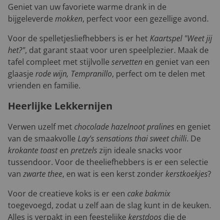
Geniet van uw favoriete warme drank in de
bijgeleverde
mokken
, perfect voor een gezellige avond.
Voor de spelletjesliefhebbers is er het
Kaartspel "Weet jij
het?"
, dat garant staat voor uren speelplezier. Maak de
tafel compleet met stijlvolle
servetten
en geniet van een
glaasje
rode wijn, Tempranillo
, perfect om te delen met
vrienden en familie.
Heerlijke Lekkernijen
Verwen uzelf met
chocolade hazelnoot pralines
en geniet
van de smaakvolle
Lay's sensations thai sweet chilli
. De
krokante toast
en
pretzels
zijn ideale snacks voor
tussendoor. Voor de theeliefhebbers is er een selectie
van
zwarte thee
, en wat is een kerst zonder
kerstkoekjes
?
Voor de creatieve koks is er een
cake bakmix
toegevoegd, zodat u zelf aan de slag kunt in de keuken.
Alles is verpakt in een feestelijke
kerstdoos
die de