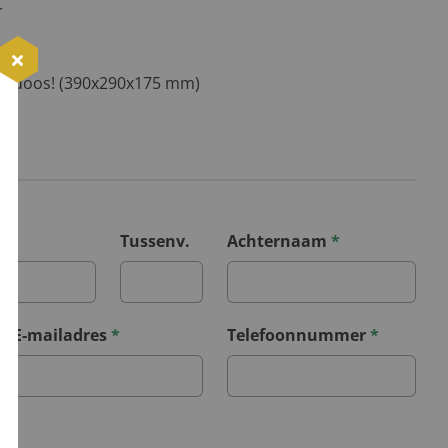
r
erstdoos! (390x290x175 mm)
*
Tussenv.
Achternaam
*
E-mailadres
*
Telefoonnummer
*