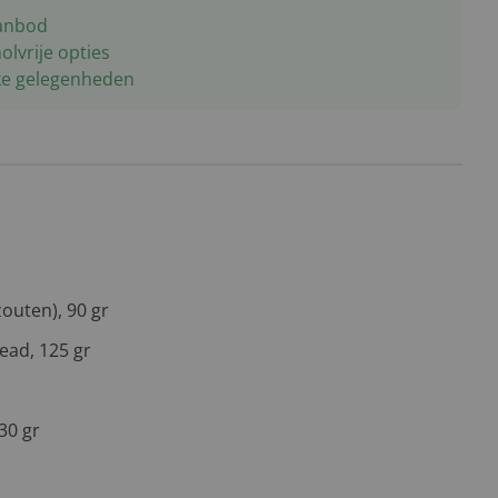
aanbod
olvrije opties
jke gelegenheden
zouten), 90 gr
ead, 125 gr
30 gr