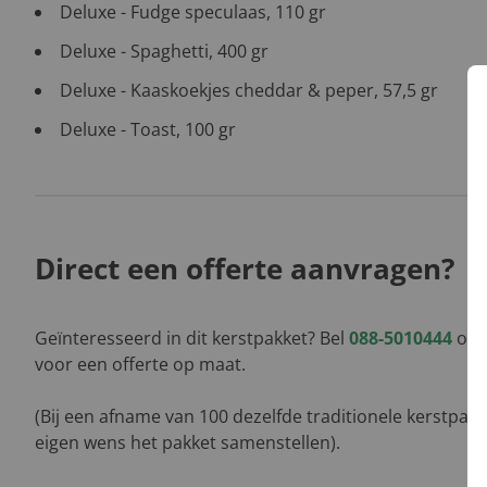
Deluxe - Fudge speculaas, 110 gr
Deluxe - Spaghetti, 400 gr
Deluxe - Kaaskoekjes cheddar & peper, 57,5 gr
Deluxe - Toast, 100 gr
Direct een offerte aanvragen?
Geïnteresseerd in dit kerstpakket? Bel
088-5010444
of l
voor een offerte op maat.
(Bij een afname van 100 dezelfde traditionele kerstpak
eigen wens het pakket samenstellen).