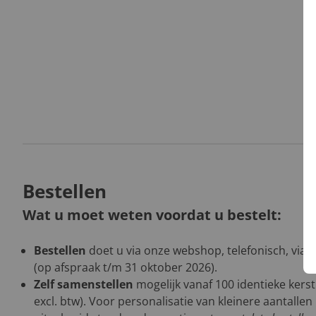
Bestellen
Wat u moet weten voordat u bestelt:
Bestellen
doet u via onze webshop, telefonisch, via 
(op afspraak t/m 31 oktober 2026).
Zelf samenstellen
mogelijk vanaf 100 identieke kers
excl. btw). Voor personalisatie van kleinere aantalle