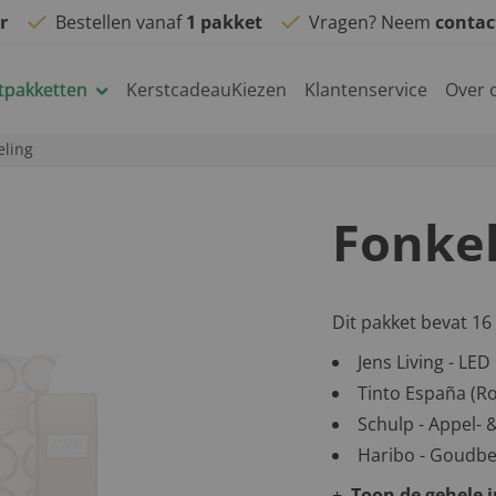
r
Bestellen vanaf
1 pakket
Vragen? Neem
conta
tpakketten
KerstcadeauKiezen
Klantenservice
Over 
eling
Fonkel
Dit pakket bevat 16
Jens Living - LE
Tinto España (Rod
Schulp - Appel- 
Haribo - Goudbee
Toon de gehele 