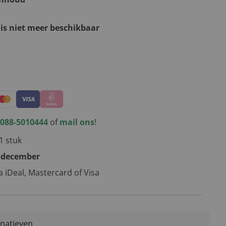
 is niet meer beschikbaar
kerstpakketten
088-5010444
of
mail ons
!
1 stuk
 december
ia iDeal, Mastercard of Visa
rnatieven