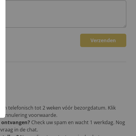
Verzenden
een telefonisch tot 2 weken vóór bezorgdatum. Klik
en annulering voorwaarde.
g ontvangen?
Check uw spam en wacht 1 werkdag. Nog
vraag in de chat.