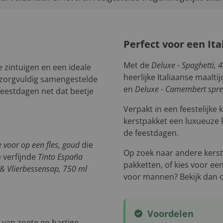
Perfect voor een Ita
Met de
Deluxe - Spaghetti, 
e zintuigen en een ideale
heerlijke Italiaanse maalt
t zorgvuldig samengestelde
en
Deluxe - Camembert spre
feestdagen net dat beetje
Verpakt in een feestelijke
kerstpakket een luxueuze 
de feestdagen.
e voor op een fles, goud
die
Op zoek naar andere kers
e verfijnde
Tinto España
pakketten, of kies voor ee
 & Vlierbessensap, 750 ml
voor mannen? Bekijk dan
Voordelen
 van zoete en hartige