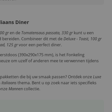
liaans Diner
400 gr
en de
Tomatensaus passata, 330 gr
kunt u een
ijd bereiden. Combineer dit met de
Deluxe - Toast, 100 gr
ad, 125 gr
voor een perfect diner.
 kerstdoos (390x290x175 mm), is het Fonkeling
keuze om uzelf of anderen mee te verwennen tijdens
tpakketten die bij uw smaak passen? Ontdek onze
Luxe
n
Italiaans
thema. Bent u op zoek naar iets specifieks
 onze
Mannen
collectie.