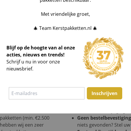
pakketten beschikbaar.
Met vriendelijke groet,
🎄 Team Kerstpakketten.nl 🎄
Blijf op de hoogte van al onze
acties, nieuws en trends!
Schrijf u nu in voor onze
nieuwsbrief.
Inschrijven
een offerte of in showroom
Bestelling wijzigen?
All
HIER
voor de wijziging 
tpakketten (min. €2.500
Geen bestelbevestigin
n hebben wij een zeer
niets gevonden? Stel uw 