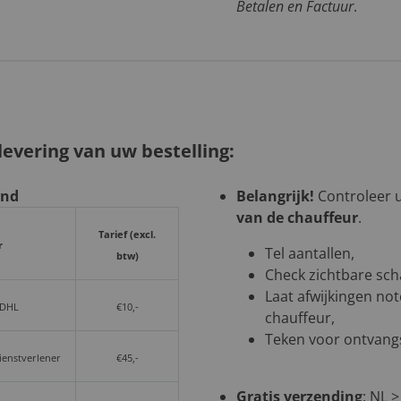
Betalen en Factuur
.
evering van uw bestelling:
and
Belangrijk!
Controleer uw
van de chauffeur
.
Tarief (excl.
r
Tel aantallen,
btw)
Check zichtbare sch
Laat afwijkingen not
 DHL
€10,-
chauffeur,
Teken voor ontvangs
dienstverlener
€45,-
Gratis verzending
: NL ≥