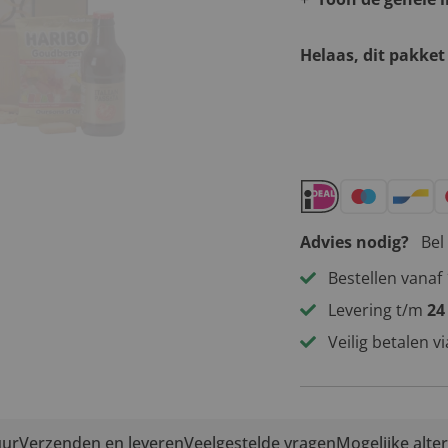
Helaas, dit pakket
Andere leuke 
Advies nodig?
Bel
Bestellen vanaf 
Levering t/m
24
Veilig betalen v
uur
Verzenden en leveren
Veelgestelde vragen
Mogelijke alte