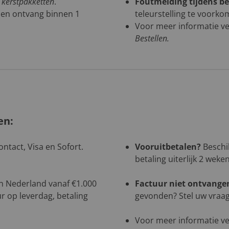
n kerstpakketten
.
Foutmelding tijdens be
 en ontvang binnen 1
teleurstelling te voorko
Voor meer informatie ve
Bestellen
.
en:
ntact, Visa en Sofort.
Vooruitbetalen?
Beschik
betaling uiterlijk 2 weke
 in Nederland vanaf €1.000
Factuur niet ontvange
r op leverdag, betaling
gevonden? Stel uw vraag 
Voor meer informatie ve