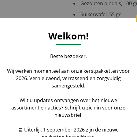
Gezouten pinda's, 100 g
Suikerwafel, 55 gr
Verpakt in feestelijke k
Welkom!
Beste bezoeker,
Wij werken momenteel aan onze kerstpakketten voor
Aantal
*
Voornaam
2026. Vernieuwend, verrassend en zorgvuldig
samengesteld.
aat uw gegevens achter
Wilt u updates ontvangen over het nieuwe
Bedrijfsnaam
assortiment en acties? Schrijft u zich in voor onze
nieuwsbrief.
ketten kunt u geheel naar
📅 Uiterlijk 1 september 2026 zijn de nieuwe
Bericht