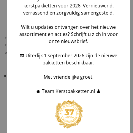
kerstpakketten voor 2026. Vernieuwend,
verrassend en zorgvuldig samengesteld.
Melis Logistics /
✅
✅*
✅
Logistiek
Laag
Wilt u updates ontvangen over het nieuwe
dienstverlener
assortiment en acties? Schrijft u zich in voor
* Behoudens overmacht calamiteiten.
onze nieuwsbrief.
** De verantwoordelijkheid op dit risico als gevolg van uw keuze voor reguliere
pakketbezorging rust bij u als opdrachtgever.
📅 Uiterlijk 1 september 2026 zijn de nieuwe
pakketten beschikbaar.
Belangrijk!
Controleer uw bestelling bij levering
Met vriendelijke groet,
altijd grondig
in het bijzijn van de chauffeur
.
🎄 Team Kerstpakketten.nl 🎄
Tel aantallen,
Check zichtbare schade en maak foto's,
Laat afwijkingen noteren op de vrachtbrief, óók
op de kopie van de chauffeur,
Teken voor ontvangst na volledig akkoord.