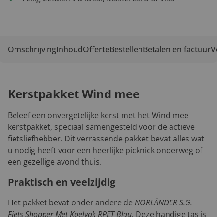
Omschrijving
Inhoud
Offerte
Bestellen
Betalen en factuur
V
Kerstpakket Wind mee
Beleef een onvergetelijke kerst met het Wind mee
kerstpakket, speciaal samengesteld voor de actieve
fietsliefhebber. Dit verrassende pakket bevat alles wat
u nodig heeft voor een heerlijke picknick onderweg of
een gezellige avond thuis.
Praktisch en veelzijdig
Het pakket bevat onder andere de
NORLÄNDER S.G.
Fiets Shopper Met Koelvak RPET Blau
. Deze handige tas is