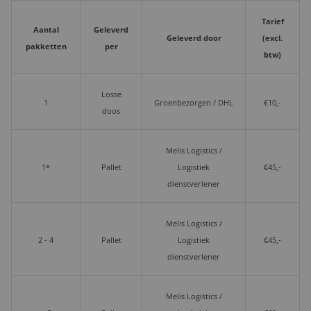
Tarief
Aantal
Geleverd
Geleverd door
(excl.
pakketten
per
btw)
Losse
1
Groenbezorgen / DHL
€10,-
doos
Melis Logistics /
1*
Pallet
Logistiek
€45,-
dienstverlener
Melis Logistics /
2 - 4
Pallet
Logistiek
€45,-
dienstverlener
Melis Logistics /