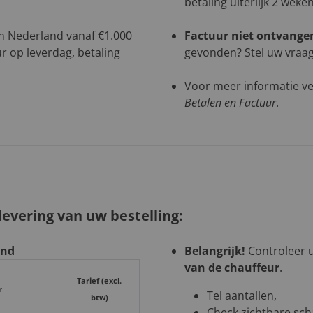
betaling uiterlijk 2 weke
 in Nederland vanaf €1.000
Factuur niet ontvange
r op leverdag, betaling
gevonden? Stel uw vraag 
Voor meer informatie ve
Betalen en Factuur
.
evering van uw bestelling:
and
Belangrijk!
Controleer uw
van de chauffeur
.
Tarief (excl.
r
Tel aantallen,
btw)
Check zichtbare sch