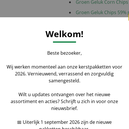
Groen Geluk Corn Chips
Groen Geluk Chips 59% 
Groen Geluk Pannenkoe
Welkom!
GRATIS Team Magazine
GRATIS CenterParcs ca
Beste bezoeker,
GRATIS Kanjerlot Postcod
am
Feestelijke kerstdoos C
Wij werken momenteel aan onze kerstpakketten voor
2026. Vernieuwend, verrassend en zorgvuldig
samengesteld.
Wilt u updates ontvangen over het nieuwe
assortiment en acties? Schrijft u zich in voor onze
nieuwsbrief.
Aantal
*
Voornaam
📅 Uiterlijk 1 september 2026 zijn de nieuwe