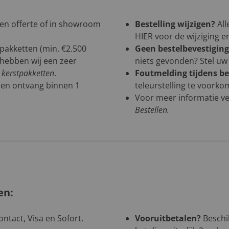
een offerte of in showroom
Bestelling wijzigen?
All
HIER
voor de wijziging 
tpakketten (min. €2.500
Geen bestelbevestigin
n hebben wij een zeer
niets gevonden? Stel uw 
n kerstpakketten
.
Foutmelding tijdens be
 en ontvang binnen 1
teleurstelling te voorko
Voor meer informatie ve
Bestellen
.
en:
ntact, Visa en Sofort.
Vooruitbetalen?
Beschik