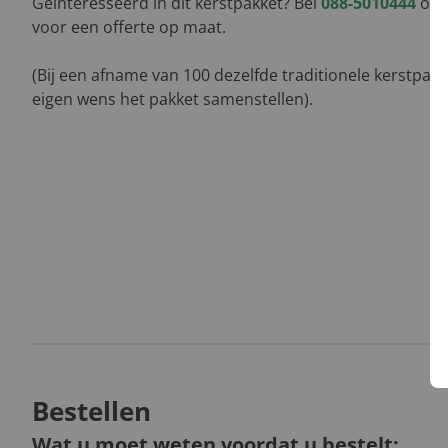
Geïnteresseerd in dit kerstpakket? Bel
088-5010444
of l
voor een offerte op maat.
(Bij een afname van 100 dezelfde traditionele kerstpak
eigen wens het pakket samenstellen).
Bestellen
Wat u moet weten voordat u bestelt: