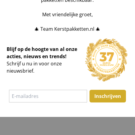
pakketten beschikbaar.
aat uw gegevens achter
Bedrijfsnaam
Met vriendelijke groet,
ketten kunt u geheel naar
🎄 Team Kerstpakketten.nl 🎄
Bericht
Blijf op de hoogte van al onze
acties, nieuws en trends!
Schrijf u nu in voor onze
nieuwsbrief.
Inschrijven