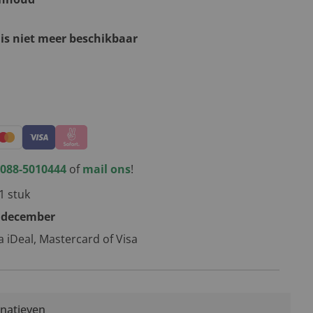
 is niet meer beschikbaar
kerstpakketten
088-5010444
of
mail ons
!
1 stuk
 december
ia iDeal, Mastercard of Visa
rnatieven