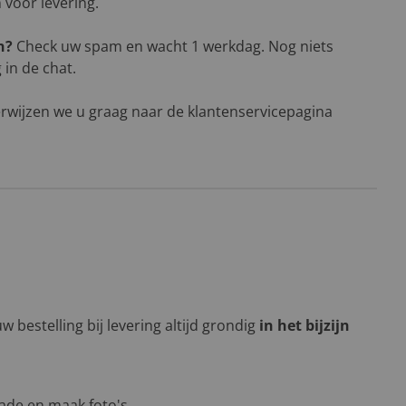
n vóór levering.
n?
Check uw spam en wacht 1 werkdag. Nog niets
in de chat.
rwijzen we u graag naar de klantenservicepagina
 bestelling bij levering altijd grondig
in het bijzijn
ade en maak foto's,