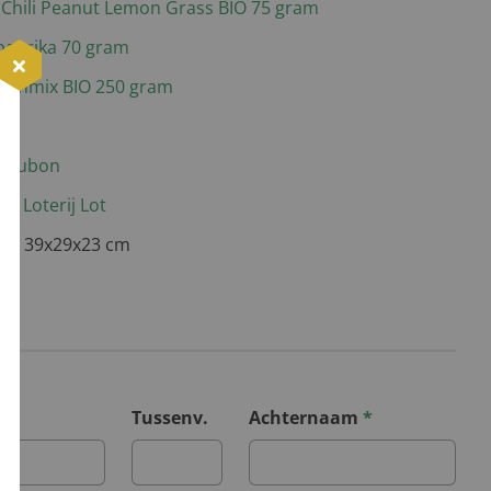
 Chili Peanut Lemon Grass BIO 75 gram
paprika 70 gram
kenmix BIO 250 gram
deaubon
e Loterij Lot
232, 39x29x23 cm
*
Tussenv.
Achternaam
*