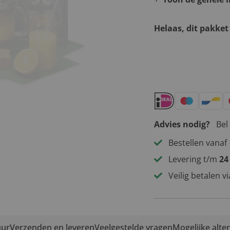
Helaas, dit pakket
Andere leuke 
Advies nodig?
Bel
Bestellen vanaf 
Levering t/m
24
Veilig betalen v
uur
Verzenden en leveren
Veelgestelde vragen
Mogelijke alte