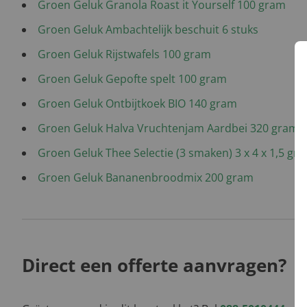
Groen Geluk Granola Roast it Yourself 100 gram
Groen Geluk Ambachtelijk beschuit 6 stuks
Groen Geluk Rijstwafels 100 gram
Groen Geluk Gepofte spelt 100 gram
Groen Geluk Ontbijtkoek BIO 140 gram
Groen Geluk Halva Vruchtenjam Aardbei 320 gram
Groen Geluk Thee Selectie (3 smaken) 3 x 4 x 1,5 gr
Groen Geluk Bananenbroodmix 200 gram
Direct een offerte aanvragen?