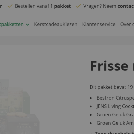
r
Bestellen vanaf
1 pakket
Vragen? Neem
conta
tpakketten
KerstcadeauKiezen
Klantenservice
Over 
Frisse
Dit pakket bevat 19
Bestron Citruspe
JENS Living Cockt
Groen Geluk Gra
Groen Geluk Amb
Toon de gehele 