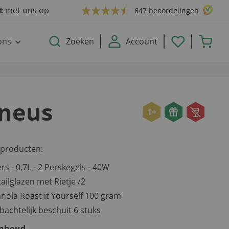
ct
met ons op
647 beoordelingen
ons
Zoeken
Account
 neus
1+
 producten:
rs - 0,7L - 2 Perskegels - 40W
ailglazen met Rietje /2
nola Roast it Yourself 100 gram
achtelijk beschuit 6 stuks
inhoud