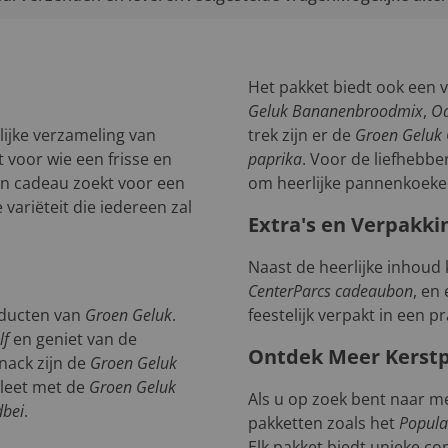
Het pakket biedt ook een 
Geluk Bananenbroodmix
,
Oa
lijke verzameling van
trek zijn er de
Groen Geluk 
 voor wie een frisse en
paprika
. Voor de liefhebbe
een cadeau zoekt voor een
om heerlijke pannenkoeke
 variëteit die iedereen zal
Extra's en Verpakki
Naast de heerlijke inhoud 
CenterParcs cadeaubon
, en
oducten van
Groen Geluk
.
feestelijk verpakt in een p
lf
en geniet van de
Ontdek Meer Kerst
nack zijn de
Groen Geluk
pleet met de
Groen Geluk
Als u op zoek bent naar me
dbei
.
pakketten zoals het
Popula
Elk pakket biedt unieke co