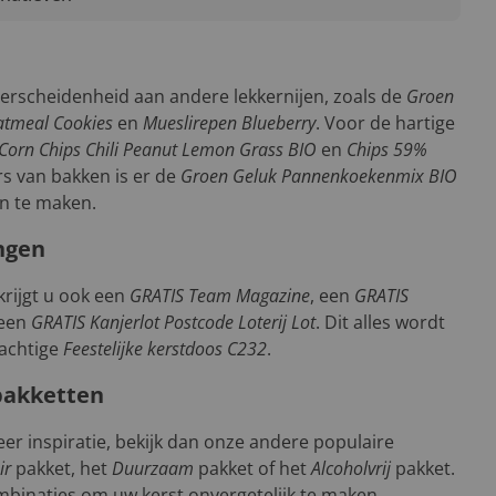
verscheidenheid aan andere lekkernijen, zoals de
Groen
tmeal Cookies
en
Mueslirepen Blueberry
. Voor de hartige
Corn Chips Chili Peanut Lemon Grass BIO
en
Chips 59%
rs van bakken is er de
Groen Geluk Pannenkoekenmix BIO
n te maken.
ngen
krijgt u ook een
GRATIS Team Magazine
, een
GRATIS
 een
GRATIS Kanjerlot Postcode Loterij Lot
. Dit alles wordt
rachtige
Feestelijke kerstdoos C232
.
pakketten
er inspiratie, bekijk dan onze andere populaire
ir
pakket, het
Duurzaam
pakket of het
Alcoholvrij
pakket.
mbinaties om uw kerst onvergetelijk te maken.