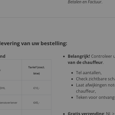
Betalen en Factuur
.
evering van uw bestelling:
and
Belangrijk!
Controleer uw
van de chauffeur
.
Tarief (excl.
r
Tel aantallen,
btw)
Check zichtbare sch
Laat afwijkingen not
 DHL
€10,-
chauffeur,
Teken voor ontvangs
dienstverlener
€45,-
Gratis verzending
: NL ≥