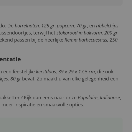
do. De
borrelnoten, 125 gr
,
popcorn, 70 gr
, en
ribbelchips
tussendoortjes, terwijl het
stokbrood in bakvorm, 200 gr
ekend passen bij de heerlijke
Remia barbecuesaus, 250
sentatie
 in een feestelijke
kerstdoos, 39 x 29 x 17,5 cm
, die ook
kjes, 80 gr
bevat. Zo maakt u van elke gelegenheid een
akketten? Kijk dan eens naar onze
Populaire
,
Italiaanse
,
meer inspiratie en smaakvolle opties.