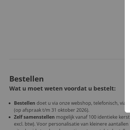
Bestellen
Wat u moet weten voordat u bestelt:
Bestellen
doet u via onze webshop, telefonisch, via 
(op afspraak t/m 31 oktober 2026).
Zelf samenstellen
mogelijk vanaf 100 identieke kers
excl. btw). Voor personalisatie van kleinere aantalle