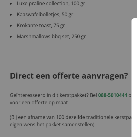
Luxe praline collection, 100 gr
Kaaswafelbolletjes, 50 gr
Krokante toast, 75 gr
Marshmallows bbq set, 250 gr
Direct een offerte aanvragen?
Geïnteresseerd in dit kerstpakket? Bel
088-5010444
of l
voor een offerte op maat.
(Bij een afname van 100 dezelfde traditionele kerstpak
eigen wens het pakket samenstellen).