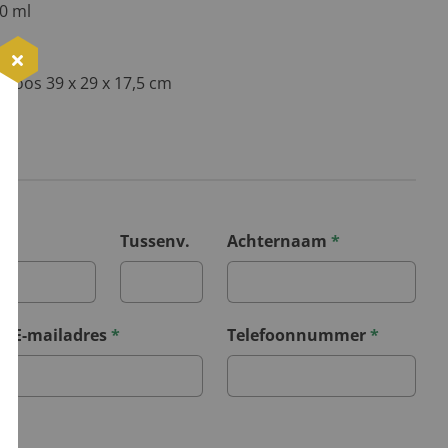
0 ml
stdoos 39 x 29 x 17,5 cm
*
Tussenv.
Achternaam
*
E-mailadres
*
Telefoonnummer
*