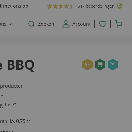
ct
met ons op
647 beoordelingen
ons
Zoeken
Account
e BBQ
5+
 producten:
ch
ij het?"
anillo, 0,75ltr
inhoud