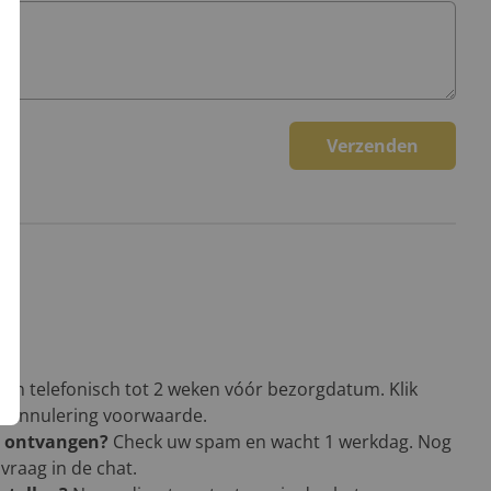
Verzenden
een telefonisch tot 2 weken vóór bezorgdatum. Klik
en annulering voorwaarde.
g ontvangen?
Check uw spam en wacht 1 werkdag. Nog
vraag in de chat.