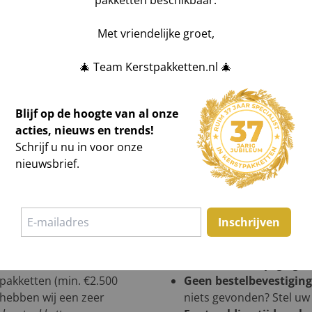
pakketten beschikbaar.
Met vriendelijke groet,
🎄 Team Kerstpakketten.nl 🎄
Blijf op de hoogte van al onze
acties, nieuws en trends!
Schrijf u nu in voor onze
nieuwsbrief.
Inschrijven
een offerte of in showroom
Bestelling wijzigen?
All
HIER
voor de wijziging 
tpakketten (min. €2.500
Geen bestelbevestigin
n hebben wij een zeer
niets gevonden? Stel uw 