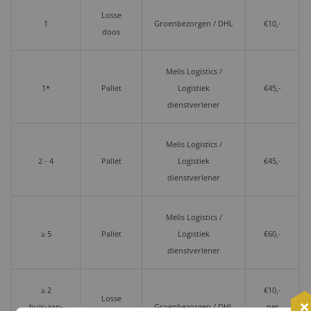
Losse
1
Groenbezorgen / DHL
€10,-
doos
Melis Logistics /
1*
Pallet
Logistiek
€45,-
dienstverlener
Melis Logistics /
2 - 4
Pallet
Logistiek
€45,-
dienstverlener
Melis Logistics /
≥ 5
Pallet
Logistiek
€60,-
dienstverlener
≥ 2
€10,-
Losse
huis-aan-
Groenbezorgen / DHL
per