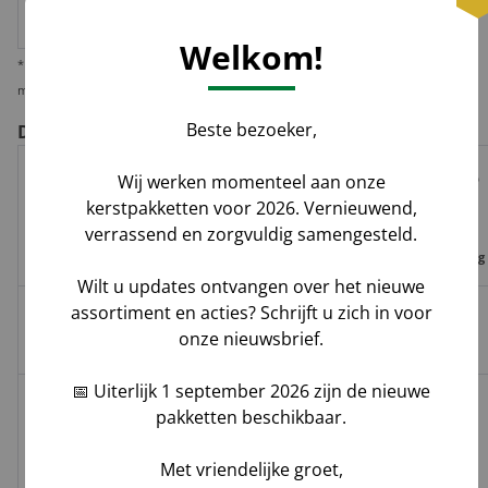
doos
huis
pakket
Welkom!
* Wij verzenden 1 kerstpakket standaard per pakketdienst, maar bieden u de
mogelijkheid deze per pallet te laten leveren i.v.m. veiligheid en zekerheid.
Beste bezoeker,
De voor- en nadelen per verzendoptie
Wij werken momenteel aan onze
Risico op
Track
Garantie
kerstpakketten voor 2026. Vernieuwend,
Tijdvak
schade,
Geleverd door
&
op
verrassend en zorgvuldig samengesteld.
levering
verlies,
Trace
leverdatum
vermissing
Wilt u updates ontvangen over het nieuwe
assortiment en acties? Schrijft u zich in voor
Groenbezorgen
✅
❌
❌
Hoog**
onze nieuwsbrief.
/ DHL
📅 Uiterlijk 1 september 2026 zijn de nieuwe
Melis Logistics /
pakketten beschikbaar.
✅
✅*
✅
Logistiek
Laag
dienstverlener
Met vriendelijke groet,