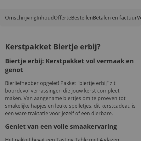
Omschrijving
Inhoud
Offerte
Bestellen
Betalen en factuur
V
Kerstpakket Biertje erbij?
Biertje erbij: Kerstpakket vol vermaak en
genot
Bierliefhebber opgelet! Pakket "biertje erbij" zit
boordevol verrassingen die jouw kerst compleet
maken. Van aangename biertjes om te proeven tot
smakelijke hapjes en leuke spelletjes, dit kerstcadeau is
een ware traktatie voor jezelf of een dierbare.
Geniet van een volle smaakervaring
Het pakket bevat een Tasting Table met 4 glazen,