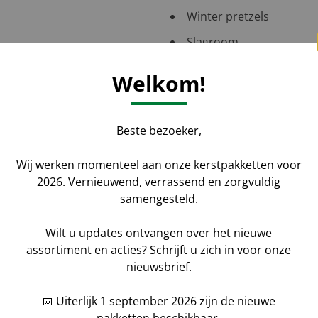
Winter pretzels
Slagroom
GRATIS KerstMagazine
Welkom!
GRATIS CenterParcs Vo
GRATIS Postcode Loterij
Beste bezoeker,
C150 Feestelijke kerst
Wij werken momenteel aan onze kerstpakketten voor
2026. Vernieuwend, verrassend en zorgvuldig
samengesteld.
Wilt u updates ontvangen over het nieuwe
assortiment en acties? Schrijft u zich in voor onze
Aantal
*
Voornaam
nieuwsbrief.
📅 Uiterlijk 1 september 2026 zijn de nieuwe
aat uw gegevens achter