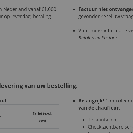
 in Nederland vanaf €1.000
Factuur niet ontvange
r op leverdag, betaling
gevonden? Stel uw vraag 
Voor meer informatie ve
Betalen en Factuur
.
evering van uw bestelling:
and
Belangrijk!
Controleer uw
van de chauffeur
.
Tarief (excl.
r
Tel aantallen,
btw)
Check zichtbare sch