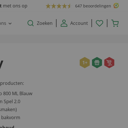
ct
met ons op
647 beoordelingen
ons
Zoeken
Account
y
1+
 producten:
o 800 ML Blauw
n Spel 2.0
 smaken)
n bakvorm
inhoud