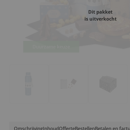
Dit pakket
is uitverkocht
Duurzame keuze
Omschrijving
Inhoud
Offerte
Bestellen
Betalen en fact