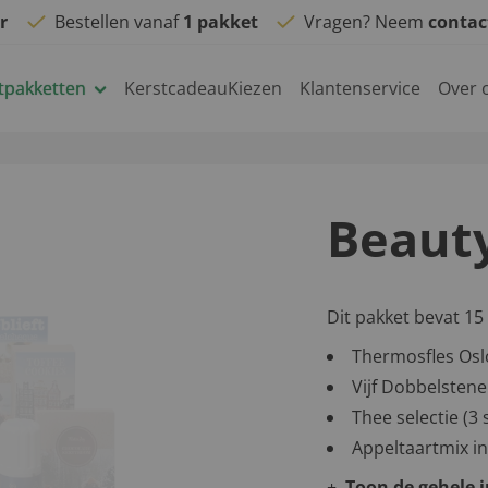
r
Bestellen vanaf
1 pakket
Vragen? Neem
conta
tpakketten
KerstcadeauKiezen
Klantenservice
Over 
Beaut
Dit pakket bevat 15
Thermosfles Osl
Vijf Dobbelstene
Thee selectie (3
Appeltaartmix i
Toon de gehele 