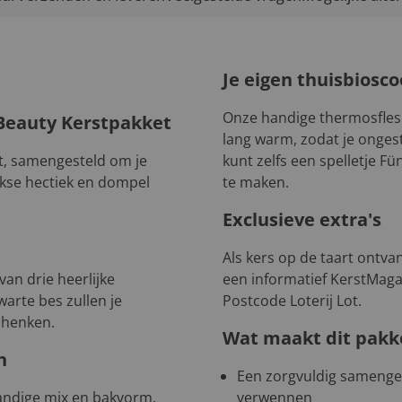
Je eigen thuisbiosc
Onze handige thermosfles 
Beauty Kerstpakket
lang warm, zodat je ongesto
t, samengesteld om je
kunt zelfs een spelletje 
jkse hectiek en dompel
te maken.
Exclusieve extra's
Als kers op de taart ontvan
an drie heerlijke
een informatief KerstMaga
arte bes zullen je
Postcode Loterij Lot.
chenken.
Wat maakt dit pakk
n
Een zorgvuldig samenges
handige mix en bakvorm.
verwennen