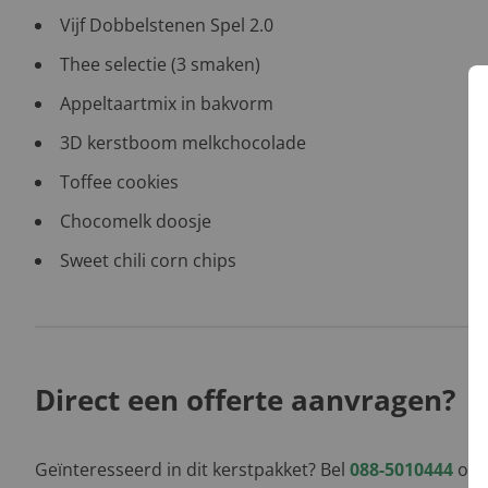
Vijf Dobbelstenen Spel 2.0
Thee selectie (3 smaken)
Appeltaartmix in bakvorm
3D kerstboom melkchocolade
Toffee cookies
Chocomelk doosje
Sweet chili corn chips
Direct een offerte aanvragen?
Geïnteresseerd in dit kerstpakket? Bel
088-5010444
of l