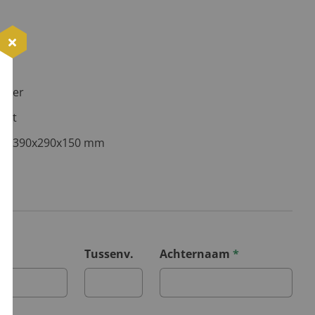
ucher
 Lot
doos 390x290x150 mm
*
Tussenv.
Achternaam
*