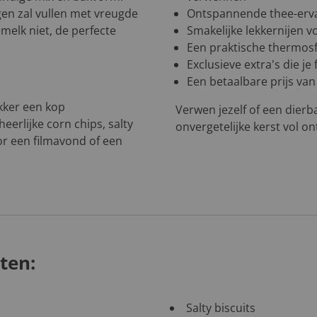
en zal vullen met vreugde
Ontspannende thee-erva
melk niet, de perfecte
Smakelijke lekkernijen v
Een praktische thermos
Exclusieve extra's die j
Een betaalbare prijs van
kker een kop
Verwen jezelf of een dierb
erlijke corn chips, salty
onvergetelijke kerst vol 
or een filmavond of een
ten:
Salty biscuits