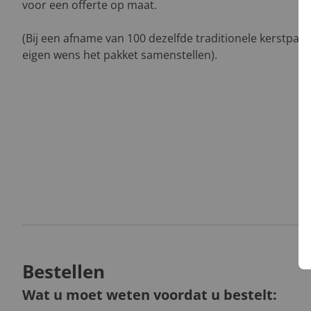
voor een offerte op maat.
(Bij een afname van 100 dezelfde traditionele kerstpak
eigen wens het pakket samenstellen).
Bestellen
Wat u moet weten voordat u bestelt: