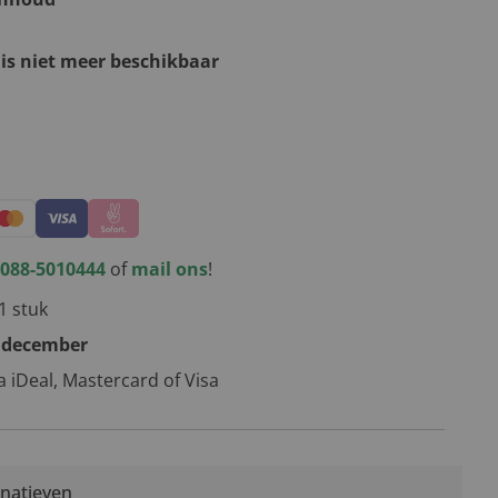
 is niet meer beschikbaar
kerstpakketten
088-5010444
of
mail ons
!
1 stuk
 december
ia iDeal, Mastercard of Visa
rnatieven