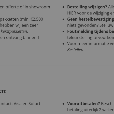
een offerte of in showroom
Bestelling wijzigen?
All
HIER
voor de wijziging 
tpakketten (min. €2.500
Geen bestelbevestigin
n hebben wij een zeer
niets gevonden? Stel uw 
n kerstpakketten
.
Foutmelding tijdens be
 en ontvang binnen 1
teleurstelling te voorko
Voor meer informatie ve
Bestellen
.
en:
ntact, Visa en Sofort.
Vooruitbetalen?
Beschik
betaling uiterlijk 2 weke