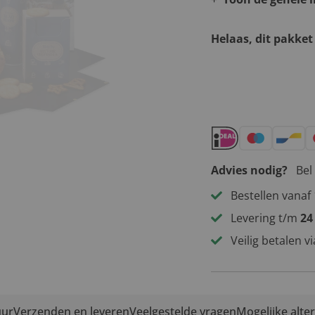
Helaas, dit pakket
Andere leuke 
Advies nodig?
Bel
Bestellen vanaf 
Levering t/m
24
Veilig betalen v
uur
Verzenden en leveren
Veelgestelde vragen
Mogelijke alte