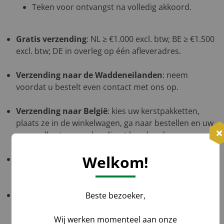
Teken voor ontvangst na volledig akkoord.
Gratis verzending
: NL ≥ €1.000 excl. btw; BE ≥ €1.500
excl. btw; DE in overleg op één afleveradres.
Verzending naar de Waddeneilanden
: neem
voordat u bestelt even contact met ons op.
Verzending naar België
: kies uw kerstpakketten,
plaats ze in de winkelwagen, ga naar bestellen en uw
verzendkosten worden direct berekend.
Welkom!
Verzending naar Duitsland
: neem voordat u bestelt
even contact met ons op.
Track & Trace
: u ontvangt de link uiterlijk op de
Beste bezoeker,
ochtend van de bezorgdag; bij levering uit meerdere
magazijnen ontvangt u meerdere links.
Wij werken momenteel aan onze