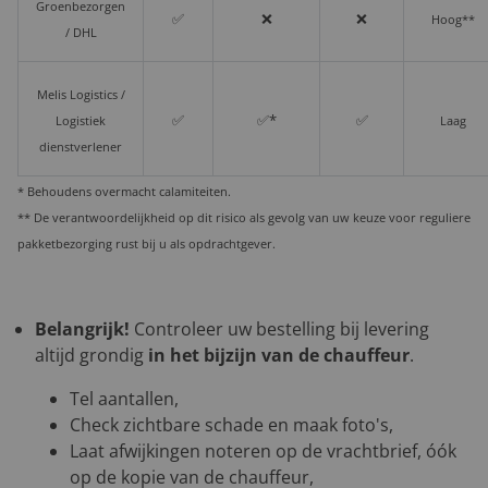
Groenbezorgen
✅
❌
❌
Hoog**
/ DHL
Melis Logistics /
✅
✅*
✅
Logistiek
Laag
dienstverlener
* Behoudens overmacht calamiteiten.
** De verantwoordelijkheid op dit risico als gevolg van uw keuze voor reguliere
pakketbezorging rust bij u als opdrachtgever.
Belangrijk!
Controleer uw bestelling bij levering
altijd grondig
in het bijzijn van de chauffeur
.
Tel aantallen,
Check zichtbare schade en maak foto's,
Laat afwijkingen noteren op de vrachtbrief, óók
op de kopie van de chauffeur,