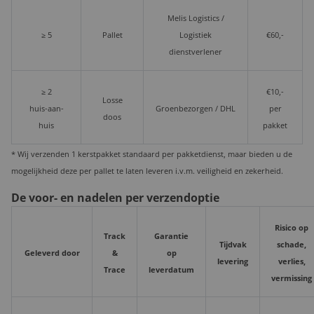
Melis Logistics /
≥ 5
Pallet
Logistiek
€60,-
dienstverlener
≥ 2
€10,-
Losse
huis-aan-
Groenbezorgen / DHL
per
doos
huis
pakket
* Wij verzenden 1 kerstpakket standaard per pakketdienst, maar bieden u de
mogelijkheid deze per pallet te laten leveren i.v.m. veiligheid en zekerheid.
De voor- en nadelen per verzendoptie
Risico op
Track
Garantie
Tijdvak
schade,
Geleverd door
&
op
levering
verlies,
Trace
leverdatum
vermissing