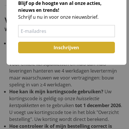
Blijf op de hoogte van al onze acties,
nieuws en trends!
Schrijf u nu in voor onze nieuwsbrief.
Veelgestelde vragen
Wat u verder nog moet weten voordat u bestelt:
Wat is de levertermijn als ik 'last-minute' bestel?
Inschrijven
Voor palletzendingen hanteren wij 3 werkdagen
levertermijn, behoudens overmacht calamiteiten.
Voor enkele kerstpakketten en huis-aan-huis
leveringen hanteren we 4 werkdagen levertermijn
maar waarschuwen we voor vertragingen: bouw
speling in van ≥ 4 werkdagen.
Hoe kan ik mijn kortingscode gebruiken?
Uw
kortingscode is geldig op onze
huisselectie
kerstpakketten
en te gebruiken
tot 1 december 2026
.
U voegt uw kortingscode toe in het blok "Overzicht
bestelling". Uw korting wordt direct berekend.
Hoe controleer ik of mijn bestelling correct is