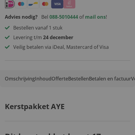
Advies nodig?
Bel
088-5010444
of
mail ons
!
Bestellen vanaf 1 stuk
Levering t/m
24 december
Veilig betalen via iDeal, Mastercard of Visa
Omschrijving
Inhoud
Offerte
Bestellen
Betalen en factuur
V
Kerstpakket AYE