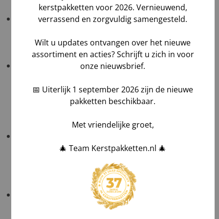
kerstpakketten voor 2026. Vernieuwend,
Tijdvak levering
: standaard 08:00–17:00 zonder
verrassend en zorgvuldig samengesteld.
meerprijs; levering tussen 08:00–12:00 of 12:00–16:00
tegen €55,- toeslag.
Wilt u updates ontvangen over het nieuwe
assortiment en acties? Schrijft u zich in voor
Ons advies
: kies
palletzending
voor zekerheid en
onze nieuwsbrief.
levering tot de drempel; reguliere pakketdiensten
raden we af vanwege risico op schade, vertraging of
📅 Uiterlijk 1 september 2026 zijn de nieuwe
verlies. Kies ook voor voldoende speling tussen
pakketten beschikbaar.
bezorging en uitdeel-moment.
Met vriendelijke groet,
Kiest u toch voor verzending per pakketdienst?
Bouw voldoende speling in tussen het geplande
🎄 Team Kerstpakketten.nl 🎄
bezorgdatum en kerst (≥ 4 werkdagen) om
teleurstellingen te voorkomen.
Voor meer informatie verwijzen we u graag naar de
klantenservicepagina
Verzenden en leveren
.