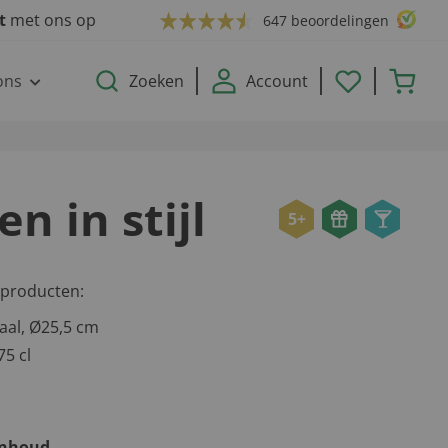
ct
met ons op
647 beoordelingen
ons
Zoeken
Account
n in stijl
5+
 producten:
al, Ø25,5 cm
75 cl
inhoud