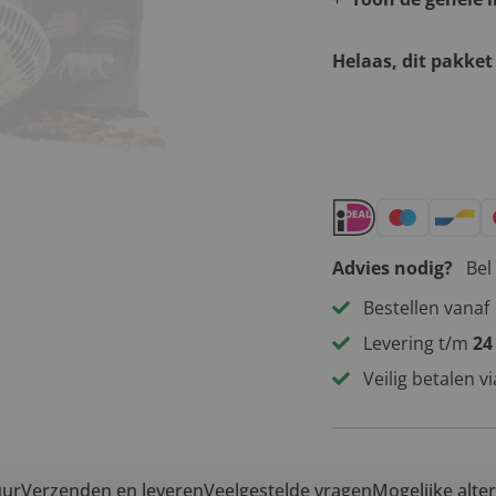
Helaas, dit pakket
Andere leuke 
Advies nodig?
Bel
Bestellen vanaf 
Levering t/m
24
Veilig betalen v
uur
Verzenden en leveren
Veelgestelde vragen
Mogelijke alte