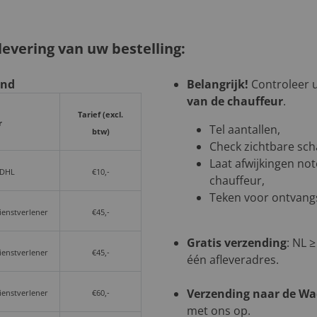
evering van uw bestelling:
and
Belangrijk!
Controleer uw
van de chauffeur
.
Tarief (excl.
r
Tel aantallen,
btw)
Check zichtbare sch
Laat afwijkingen not
 DHL
€10,-
chauffeur,
Teken voor ontvangs
dienstverlener
€45,-
Gratis verzending
: NL ≥
dienstverlener
€45,-
één afleveradres.
Verzending naar de W
dienstverlener
€60,-
met ons op.