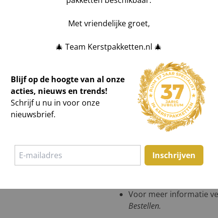
pakketten beschikbaar.
Met vriendelijke groet,
🎄 Team Kerstpakketten.nl 🎄
Blijf op de hoogte van al onze
acties, nieuws en trends!
Schrijf u nu in voor onze
nieuwsbrief.
een offerte of in showroom
Bestelling wijzigen?
All
HIER
voor de wijziging 
tpakketten (min. €2.500
Geen bestelbevestigin
Inschrijven
n hebben wij een zeer
niets gevonden? Stel uw 
n kerstpakketten
.
Foutmelding tijdens be
 en ontvang binnen 1
teleurstelling te voorko
Voor meer informatie ve
Bestellen
.