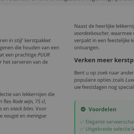
Naast de heerlijke lekkerni
voordeelvoucher
, waarmee u
n in stijl' kerstpakket
verpakt in een feestelijke 
degenen die houden van een
ontvangen.
vat een prachtige
PUUR
Verken meer kerst
r het serveren van de
Bent u op zoek naar ander
populaire opties zoals
Lux
uw feestdagen nog specia
ectie van lekkernijen die
n fles
Rode wijn, 75 cl
,
s
en
snack bites
. Voor
Voordelen
re
nougat
en
meringue
✅ Elegante serveerscha
✅ Uitgebreide selectie l