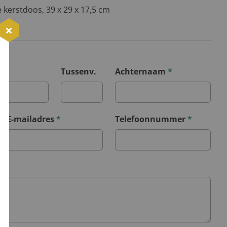
e kerstdoos, 39 x 29 x 17,5 cm
*
Tussenv.
Achternaam
*
E-mailadres
*
Telefoonnummer
*