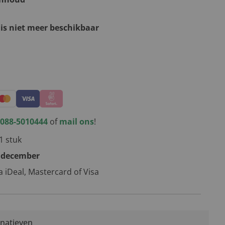
 is niet meer beschikbaar
kerstpakketten
088-5010444
of
mail ons
!
1 stuk
 december
ia iDeal, Mastercard of Visa
rnatieven