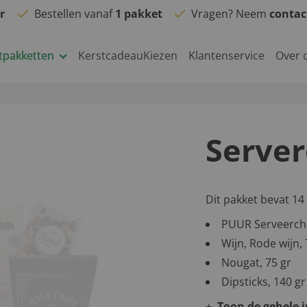
r
Bestellen vanaf
1 pakket
Vragen? Neem
conta
tpakketten
KerstcadeauKiezen
Klantenservice
Over 
Servere
Dit pakket bevat 14
PUUR Serveercha
Wijn, Rode wijn, 
Nougat, 75 gr
Dipsticks, 140 gr
Toon de gehele 