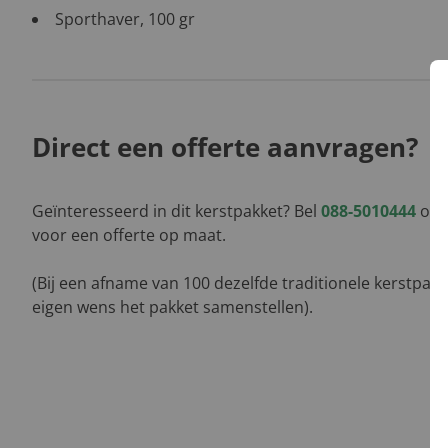
Sporthaver, 100 gr
Direct een offerte aanvragen?
Geïnteresseerd in dit kerstpakket? Bel
088-5010444
of l
voor een offerte op maat.
(Bij een afname van 100 dezelfde traditionele kerstpak
eigen wens het pakket samenstellen).