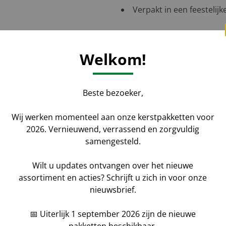
Verpakt in een feestelijk
Welkom!
Aantal
*
Voornaam
Beste bezoeker,
aat uw gegevens achter
Wij werken momenteel aan onze kerstpakketten voor
Bedrijfsnaam
2026. Vernieuwend, verrassend en zorgvuldig
samengesteld.
ketten kunt u geheel naar
Wilt u updates ontvangen over het nieuwe
Bericht
assortiment en acties? Schrijft u zich in voor onze
nieuwsbrief.
📅 Uiterlijk 1 september 2026 zijn de nieuwe