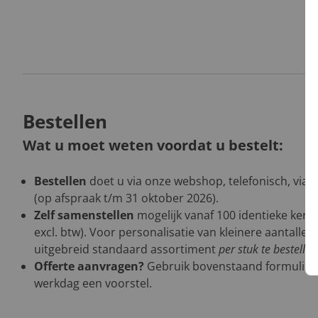
Bestellen
Wat u moet weten voordat u bestelt:
Bestellen
doet u via onze webshop, telefonisch, via 
(op afspraak t/m 31 oktober 2026).
Zelf samenstellen
mogelijk vanaf 100 identieke kers
excl. btw). Voor personalisatie van kleinere aantalle
uitgebreid standaard assortiment
per stuk te bestelle
Offerte aanvragen?
Gebruik bovenstaand formulier
werkdag een voorstel.