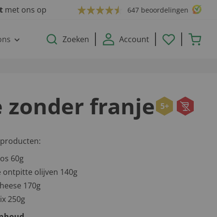
ct
met ons op
647 beoordelingen
ons
Zoeken
Account
 zonder franje
5+
 producten:
oos 60g
 ontpitte olijven 140g
Cheese 170g
x 250g
inhoud