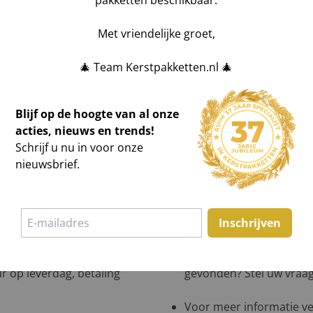
pakketten beschikbaar.
n kerstpakketten
.
Foutmelding tijdens be
 en ontvang binnen 1
teleurstelling te voorko
Met vriendelijke groet,
Voor meer informatie ve
Bestellen
.
🎄 Team Kerstpakketten.nl 🎄
Blijf op de hoogte van al onze
acties, nieuws en trends!
Schrijf u nu in voor onze
nieuwsbrief.
en:
ntact, Visa en Sofort.
Vooruitbetalen?
Beschik
betaling uiterlijk 2 weke
Inschrijven
 in Nederland vanaf €1.000
Factuur niet ontvange
r op leverdag, betaling
gevonden? Stel uw vraag 
Voor meer informatie ve