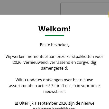
Welkom!
Beste bezoeker,
Wij werken momenteel aan onze kerstpakketten voor
2026. Vernieuwend, verrassend en zorgvuldig
samengesteld.
Wilt u updates ontvangen over het nieuwe
assortiment en acties? Schrijft u zich in voor onze
een offerte of in showroom
Bestelling wijzigen?
All
nieuwsbrief.
HIER
voor de wijziging 
tpakketten (min. €2.500
Geen bestelbevestigin
📅 Uiterlijk 1 september 2026 zijn de nieuwe
n hebben wij een zeer
niets gevonden? Stel uw 