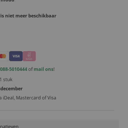
 is niet meer beschikbaar
kerstpakketten
088-5010444
of
mail ons
!
1 stuk
 december
ia iDeal, Mastercard of Visa
rnatieven