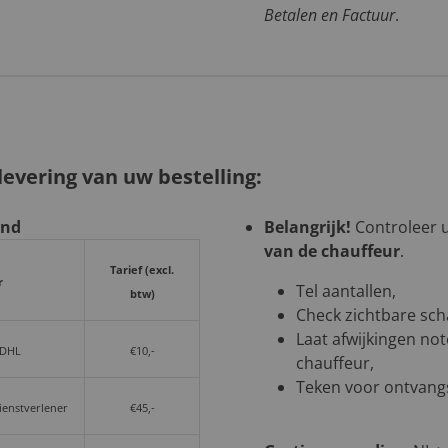
Betalen en Factuur
.
evering van uw bestelling:
and
Belangrijk!
Controleer uw
van de chauffeur
.
Tarief (excl.
r
Tel aantallen,
btw)
Check zichtbare sch
Laat afwijkingen not
 DHL
€10,-
chauffeur,
Teken voor ontvangs
dienstverlener
€45,-