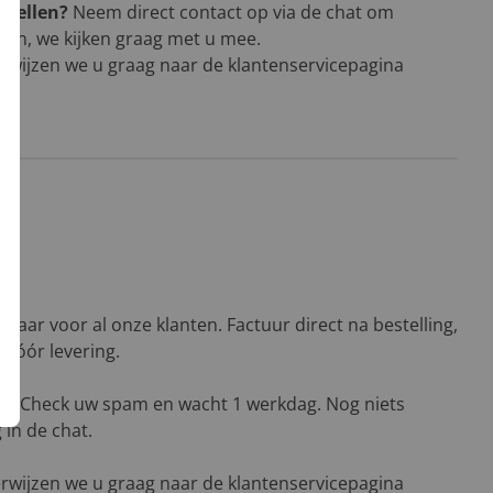
stellen?
Neem direct contact op via de chat om
men, we kijken graag met u mee.
rwijzen we u graag naar de klantenservicepagina
baar voor al onze klanten. Factuur direct na bestelling,
n vóór levering.
n?
Check uw spam en wacht 1 werkdag. Nog niets
in de chat.
rwijzen we u graag naar de klantenservicepagina