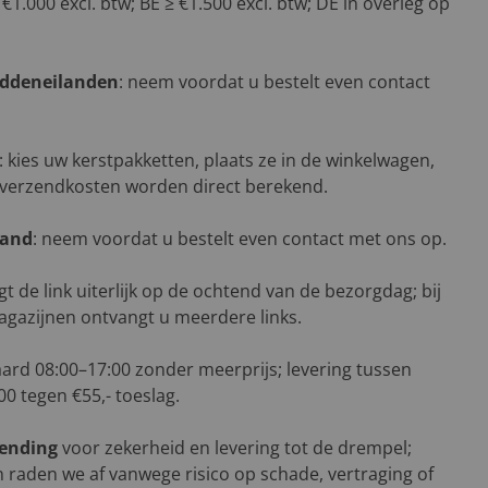
 €1.000 excl. btw; BE ≥ €1.500 excl. btw; DE in overleg op
addeneilanden
: neem voordat u bestelt even contact
: kies uw kerstpakketten, plaats ze in de winkelwagen,
 verzendkosten worden direct berekend.
land
: neem voordat u bestelt even contact met ons op.
gt de link uiterlijk op de ochtend van de bezorgdag; bij
agazijnen ontvangt u meerdere links.
aard 08:00–17:00 zonder meerprijs; levering tussen
00 tegen €55,- toeslag.
zending
voor zekerheid en levering tot de drempel;
 raden we af vanwege risico op schade, vertraging of