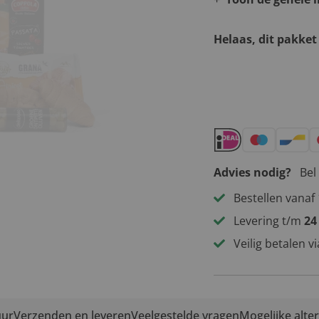
Helaas, dit pakket
Andere leuke 
Advies nodig?
Bel
Bestellen vanaf 
Levering t/m
24
Veilig betalen v
uur
Verzenden en leveren
Veelgestelde vragen
Mogelijke alte