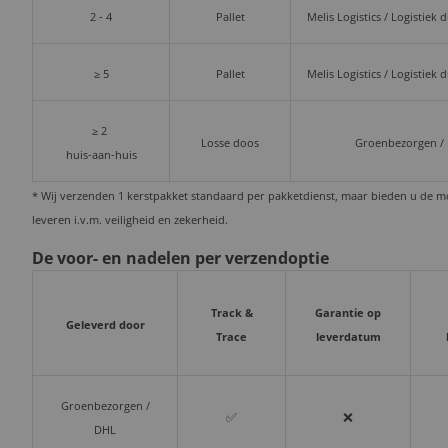
2 - 4
Pallet
Melis Logistics / Logistiek 
≥ 5
Pallet
Melis Logistics / Logistiek 
≥ 2
Losse doos
Groenbezorgen /
huis-aan-huis
* Wij verzenden 1 kerstpakket standaard per pakketdienst, maar bieden u de mog
leveren i.v.m. veiligheid en zekerheid.
De voor- en nadelen per verzendoptie
Track &
Garantie op
Geleverd door
Trace
leverdatum
Groenbezorgen /
✅
❌
DHL