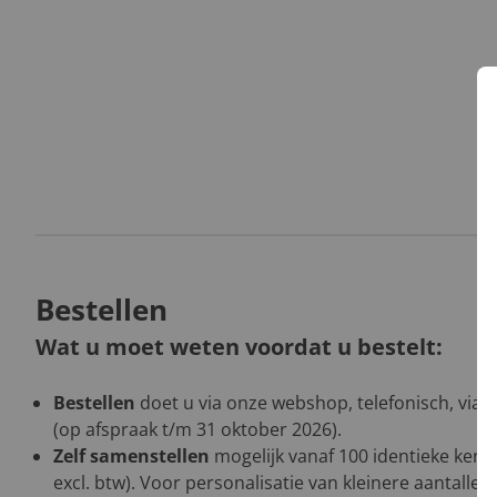
Bestellen
Wat u moet weten voordat u bestelt:
Bestellen
doet u via onze webshop, telefonisch, via 
(op afspraak t/m 31 oktober 2026).
Zelf samenstellen
mogelijk vanaf 100 identieke kers
excl. btw). Voor personalisatie van kleinere aantalle