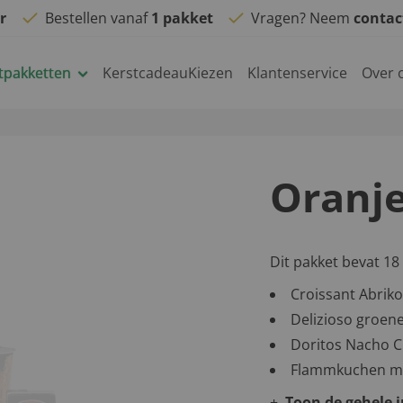
r
Bestellen vanaf
1 pakket
Vragen? Neem
conta
tpakketten
KerstcadeauKiezen
Klantenservice
Over 
Oranje
Dit pakket bevat 18
Croissant Abrik
Delizioso groene
Doritos Nacho 
Flammkuchen mi
Toon de gehele 