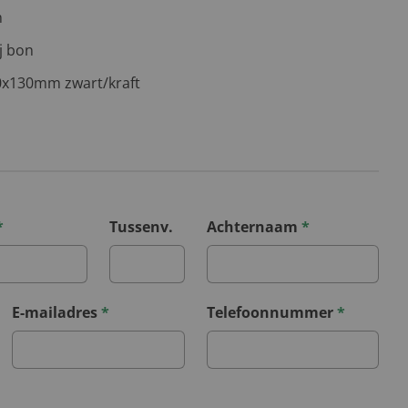
n
j bon
0x130mm zwart/kraft
*
Tussenv.
Achternaam
*
E-mailadres
*
Telefoonnummer
*