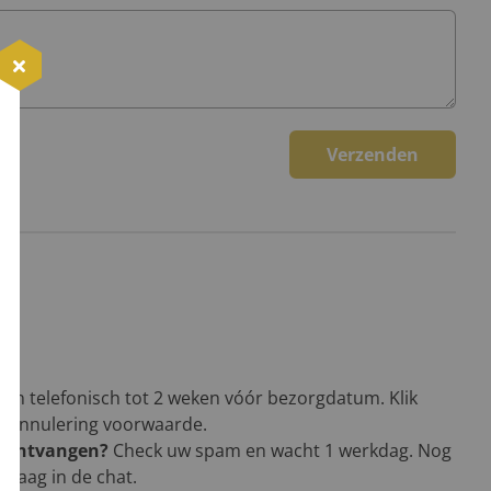
Verzenden
een telefonisch tot 2 weken vóór bezorgdatum. Klik
en annulering voorwaarde.
g ontvangen?
Check uw spam en wacht 1 werkdag. Nog
vraag in de chat.