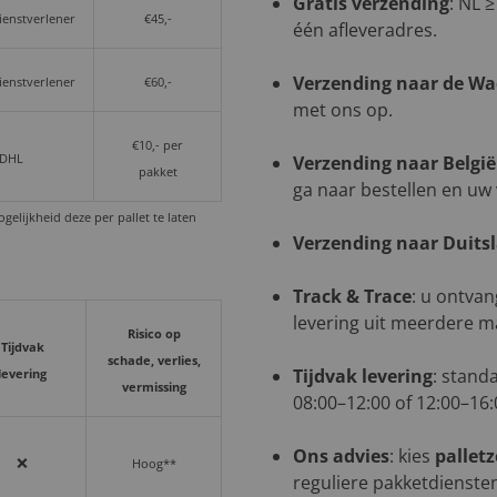
Gratis verzending
: NL ≥
dienstverlener
€45,-
één afleveradres.
Verzending naar de W
dienstverlener
€60,-
met ons op.
€10,- per
 DHL
Verzending naar België
pakket
ga naar bestellen en uw
elijkheid deze per pallet te laten
Verzending naar Duits
Track & Trace
: u ontvan
levering uit meerdere m
Risico op
Tijdvak
schade, verlies,
Tijdvak levering
: stand
levering
vermissing
08:00–12:00 of 12:00–16:
Ons advies
: kies
pallet
❌
Hoog**
reguliere pakketdiensten