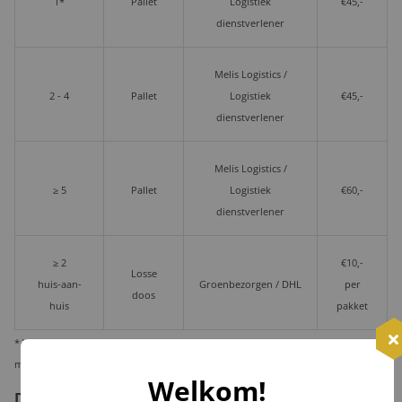
1*
Pallet
Logistiek
€45,-
dienstverlener
Melis Logistics /
2 - 4
Pallet
Logistiek
€45,-
dienstverlener
Melis Logistics /
≥ 5
Pallet
Logistiek
€60,-
dienstverlener
≥ 2
€10,-
Losse
huis-aan-
Groenbezorgen / DHL
per
doos
huis
pakket
* Wij verzenden 1 kerstpakket standaard per pakketdienst, maar bieden u de
mogelijkheid deze per pallet te laten leveren i.v.m. veiligheid en zekerheid.
Welkom!
De voor- en nadelen per verzendoptie