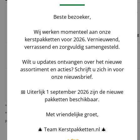
Risico op
Beste bezoeker,
Track
Garantie
Tijdvak
schade,
Geleverd door
&
op
levering
verlies,
Wij werken momenteel aan onze
Trace
leverdatum
vermissing
kerstpakketten voor 2026. Vernieuwend,
verrassend en zorgvuldig samengesteld.
Groenbezorgen
✅
❌
❌
Hoog**
/ DHL
Wilt u updates ontvangen over het nieuwe
assortiment en acties? Schrijft u zich in voor
onze nieuwsbrief.
Melis Logistics /
✅
✅*
✅
Logistiek
Laag
📅 Uiterlijk 1 september 2026 zijn de nieuwe
dienstverlener
pakketten beschikbaar.
* Behoudens overmacht calamiteiten.
** De verantwoordelijkheid op dit risico als gevolg van uw keuze voor reguliere
Met vriendelijke groet,
pakketbezorging rust bij u als opdrachtgever.
🎄 Team Kerstpakketten.nl 🎄