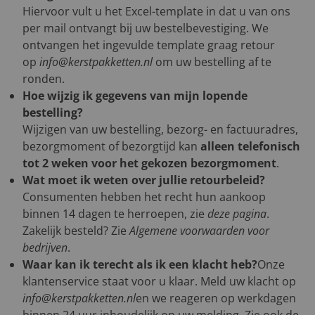
Hiervoor vult u het Excel-template in dat u van ons
per mail ontvangt bij uw bestelbevestiging. We
ontvangen het ingevulde template graag retour
op
info@kerstpakketten.nl
om uw bestelling af te
ronden.
Hoe wijzig ik gegevens van mijn lopende
bestelling?
Wijzigen van uw bestelling, bezorg- en factuuradres,
bezorgmoment of bezorgtijd kan
alleen telefonisch
tot 2 weken voor het gekozen bezorgmoment
.
Wat moet ik weten over jullie retourbeleid?
Consumenten hebben het recht hun aankoop
binnen 14 dagen te herroepen, zie
deze pagina
.
Zakelijk besteld? Zie
Algemene voorwaarden voor
bedrijven
.
Waar kan ik terecht als ik een klacht heb?
Onze
klantenservice staat voor u klaar. Meld uw klacht op
info@kerstpakketten.nl
en we reageren op werkdagen
binnen 24 uur inhoudelijk op uw melding. Zie ook de