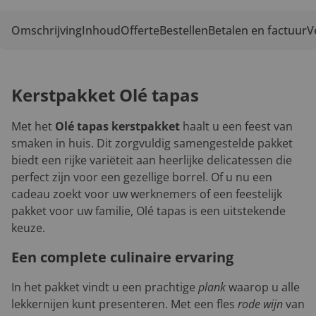
Omschrijving
Inhoud
Offerte
Bestellen
Betalen en factuur
V
Kerstpakket Olé tapas
Met het
Olé tapas kerstpakket
haalt u een feest van
smaken in huis. Dit zorgvuldig samengestelde pakket
biedt een rijke variëteit aan heerlijke delicatessen die
perfect zijn voor een gezellige borrel. Of u nu een
cadeau zoekt voor uw werknemers of een feestelijk
pakket voor uw familie, Olé tapas is een uitstekende
keuze.
Een complete culinaire ervaring
In het pakket vindt u een prachtige
plank
waarop u alle
lekkernijen kunt presenteren. Met een fles
rode wijn
van