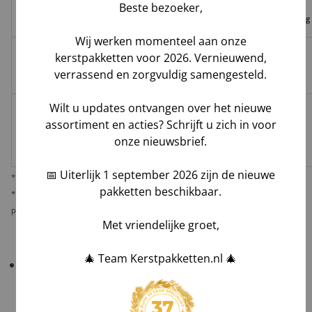
levering
verlies,
Beste bezoeker,
Trace
leverdatum
vermissing
Wij werken momenteel aan onze
kerstpakketten voor 2026. Vernieuwend,
Groenbezorgen
✅
❌
❌
Hoog**
verrassend en zorgvuldig samengesteld.
/ DHL
Wilt u updates ontvangen over het nieuwe
Melis Logistics /
assortiment en acties? Schrijft u zich in voor
✅
✅*
✅
Logistiek
Laag
onze nieuwsbrief.
dienstverlener
📅 Uiterlijk 1 september 2026 zijn de nieuwe
* Behoudens overmacht calamiteiten.
pakketten beschikbaar.
** De verantwoordelijkheid op dit risico als gevolg van uw keuze voor reguliere
pakketbezorging rust bij u als opdrachtgever.
Met vriendelijke groet,
🎄 Team Kerstpakketten.nl 🎄
Belangrijk!
Controleer uw bestelling bij levering
altijd grondig
in het bijzijn van de chauffeur
.
Tel aantallen,