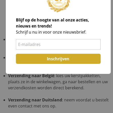
Check zichtbare schade en maak foto's,
Laat afwijkingen noteren op de vrachtbrief, óók
op de kopie van de chauffeur,
Blijf op de hoogte van al onze acties,
Teken voor ontvangst na volledig akkoord.
nieuws en trends!
Schrijf u nu in voor onze nieuwsbrief.
Gratis verzending
: NL ≥ €1.000 excl. btw; BE ≥ €1.500
excl. btw; DE in overleg op één afleveradres.
Verzending naar de Waddeneilanden
: neem
Inschrijven
voordat u bestelt even contact met ons op.
Verzending naar België
: kies uw kerstpakketten,
plaats ze in de winkelwagen, ga naar bestellen en uw
verzendkosten worden direct berekend.
Verzending naar Duitsland
: neem voordat u bestelt
even contact met ons op.