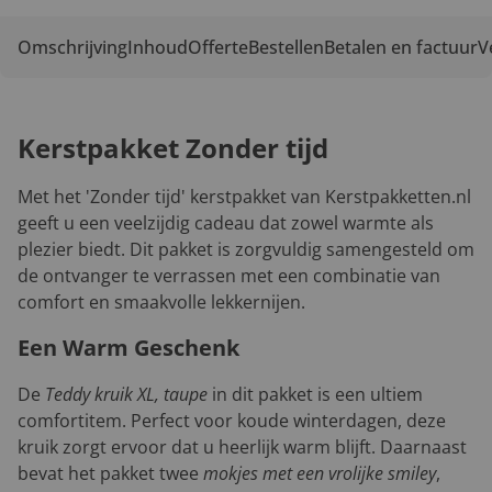
Omschrijving
Inhoud
Offerte
Bestellen
Betalen en factuur
V
Kerstpakket Zonder tijd
Met het 'Zonder tijd' kerstpakket van Kerstpakketten.nl
geeft u een veelzijdig cadeau dat zowel warmte als
plezier biedt. Dit pakket is zorgvuldig samengesteld om
de ontvanger te verrassen met een combinatie van
comfort en smaakvolle lekkernijen.
Een Warm Geschenk
De
Teddy kruik XL, taupe
in dit pakket is een ultiem
comfortitem. Perfect voor koude winterdagen, deze
kruik zorgt ervoor dat u heerlijk warm blijft. Daarnaast
bevat het pakket twee
mokjes met een vrolijke smiley
,