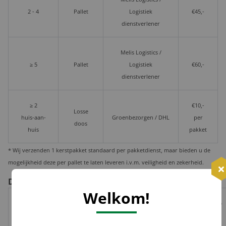
2 - 4
Pallet
Logistiek
€45,-
dienstverlener
Melis Logistics /
≥ 5
Pallet
Logistiek
€60,-
dienstverlener
≥ 2
€10,-
Losse
huis-aan-
Groenbezorgen / DHL
per
doos
huis
pakket
* Wij verzenden 1 kerstpakket standaard per pakketdienst, maar bieden u de
mogelijkheid deze per pallet te laten leveren i.v.m. veiligheid en zekerheid.
De voor- en nadelen per verzendoptie
Welkom!
Risico op
Track
Garantie
Tijdvak
schade,
Geleverd door
&
op