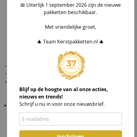
📅 Uiterlijk 1 september 2026 zijn de nieuwe
pakketten beschikbaar.
Groenbezorgen
✅
❌
❌
Hoog**
/ DHL
Met vriendelijke groet,
Melis Logistics /
🎄 Team Kerstpakketten.nl 🎄
✅
✅*
✅
Logistiek
Laag
dienstverlener
* Behoudens overmacht calamiteiten.
** De verantwoordelijkheid op dit risico als gevolg van uw keuze voor reguliere
pakketbezorging rust bij u als opdrachtgever.
Blijf op de hoogte van al onze acties,
nieuws en trends!
Schrijf u nu in voor onze nieuwsbrief.
Belangrijk!
Controleer uw bestelling bij levering
altijd grondig
in het bijzijn van de chauffeur
.
Tel aantallen,
Check zichtbare schade en maak foto's,
Inschrijven