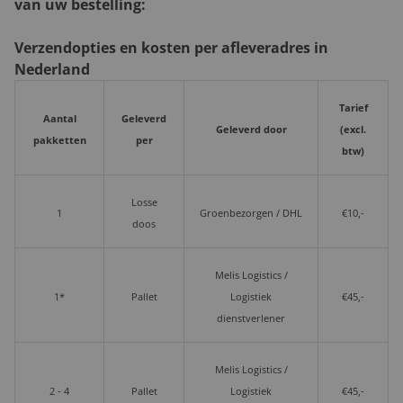
van uw bestelling:
Verzendopties en kosten per afleveradres in
Nederland
Tarief
Aantal
Geleverd
Geleverd door
(excl.
pakketten
per
btw)
Losse
1
Groenbezorgen / DHL
€10,-
doos
Melis Logistics /
1*
Pallet
Logistiek
€45,-
dienstverlener
Melis Logistics /
2 - 4
Pallet
Logistiek
€45,-