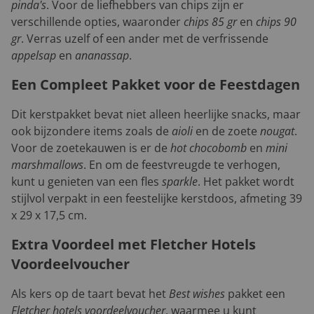
pinda's
. Voor de liefhebbers van chips zijn er
verschillende opties, waaronder
chips 85 gr
en
chips 90
gr
. Verras uzelf of een ander met de verfrissende
appelsap
en
ananassap
.
Een Compleet Pakket voor de Feestdagen
Dit kerstpakket bevat niet alleen heerlijke snacks, maar
ook bijzondere items zoals de
aioli
en de zoete
nougat
.
Voor de zoetekauwen is er de
hot chocobomb
en
mini
marshmallows
. En om de feestvreugde te verhogen,
kunt u genieten van een fles
sparkle
. Het pakket wordt
stijlvol verpakt in een feestelijke kerstdoos, afmeting 39
x 29 x 17,5 cm.
Extra Voordeel met Fletcher Hotels
Voordeelvoucher
Als kers op de taart bevat het
Best wishes
pakket een
Fletcher hotels voordeelvoucher
, waarmee u kunt