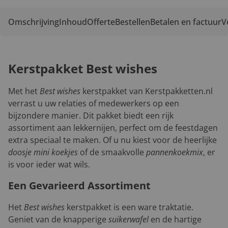
Omschrijving
Inhoud
Offerte
Bestellen
Betalen en factuur
V
Kerstpakket Best wishes
Met het
Best wishes
kerstpakket van Kerstpakketten.nl
verrast u uw relaties of medewerkers op een
bijzondere manier. Dit pakket biedt een rijk
assortiment aan lekkernijen, perfect om de feestdagen
extra speciaal te maken. Of u nu kiest voor de heerlijke
doosje mini koekjes
of de smaakvolle
pannenkoekmix
, er
is voor ieder wat wils.
Een Gevarieerd Assortiment
Het
Best wishes
kerstpakket is een ware traktatie.
Geniet van de knapperige
suikerwafel
en de hartige