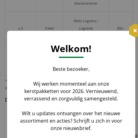
dienstverlener
Melis Logistics /
≥ 5
Pallet
Logistiek
€60,-
dienstverlener
Welkom!
≥ 2
€10,-
Losse
huis-aan-
Groenbezorgen / DHL
per
doos
Beste bezoeker,
huis
pakket
* Wij verzenden 1 kerstpakket standaard per pakketdienst, maar bieden u de
Wij werken momenteel aan onze
mogelijkheid deze per pallet te laten leveren i.v.m. veiligheid en zekerheid.
kerstpakketten voor 2026. Vernieuwend,
verrassend en zorgvuldig samengesteld.
De voor- en nadelen per verzendoptie
Wilt u updates ontvangen over het nieuwe
Risico op
Track
Garantie
assortiment en acties? Schrijft u zich in voor
Tijdvak
schade,
Geleverd door
&
op
onze nieuwsbrief.
levering
verlies,
Trace
leverdatum
vermissing