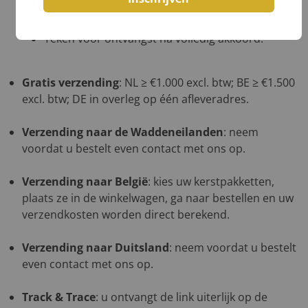
Laat afwijkingen noteren op de vrachtbrief, óók
op de kopie van de chauffeur,
Teken voor ontvangst na volledig akkoord.
Gratis verzending
: NL ≥ €1.000 excl. btw; BE ≥ €1.500
excl. btw; DE in overleg op één afleveradres.
Verzending naar de Waddeneilanden
: neem
voordat u bestelt even contact met ons op.
Verzending naar België
: kies uw kerstpakketten,
plaats ze in de winkelwagen, ga naar bestellen en uw
verzendkosten worden direct berekend.
Verzending naar Duitsland
: neem voordat u bestelt
even contact met ons op.
Track & Trace
: u ontvangt de link uiterlijk op de